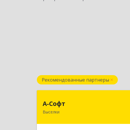
Рекомендованные партнеры
А-Соф
А-Софт
Выселки
353100, Краснодарский край
Выселковский район, Выселки ст-ца
Степная ул, дом № 