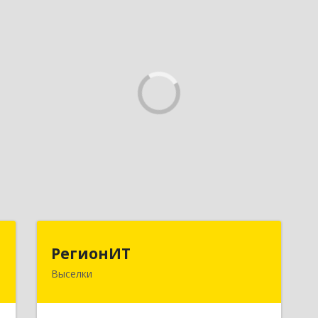
т
РегионИТ
РегионИТ
Выселки
,
353103, Краснодарский край, м.р-н
,
Выселковский, с.п. Выселковское,
1
Выселки ст-ца, Рябиновая (Дорожник