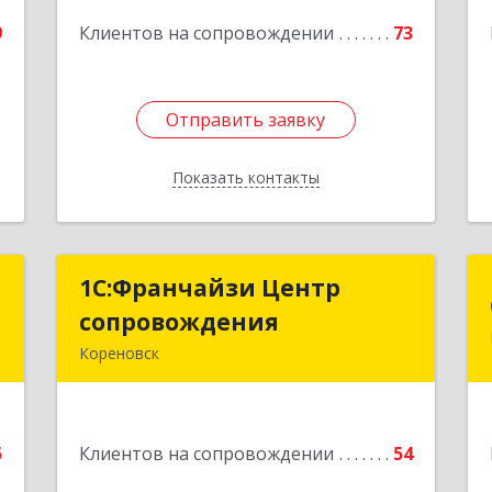
е
Подробнее
9
Клиентов на сопровождении
73
1
Отправить заявку
Отправить заявку
Показать контакты
Назад
о
1С:Франчайзи Центр
1С:Франчайзи Центр
сопровождения
сопровождения
,
Кореновск
6
Подробнее
е
5
Клиентов на сопровождении
54