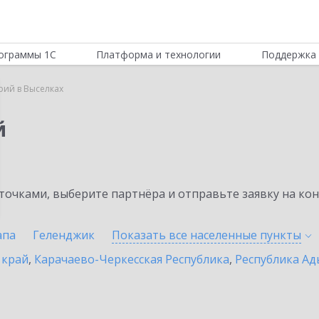
ограммы 1С
Платформа и технологии
Поддержка 
рий в Выселках
й
очками, выберите партнёра и отправьте заявку на ко
апа
Геленджик
Показать все населенные
пункты
 край
,
Карачаево-Черкесская Республика
,
Республика Ад