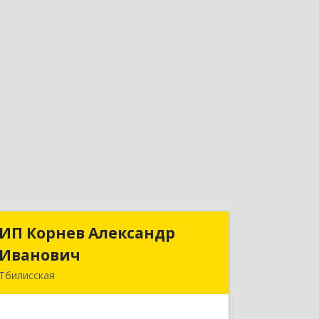
ИП Корнев Александр
ИП Корнев Александр
Иванович
Иванович
Тбилисская
352360, Краснодарский край,
Тбилисский р-н, Тбилисская ст-ца,