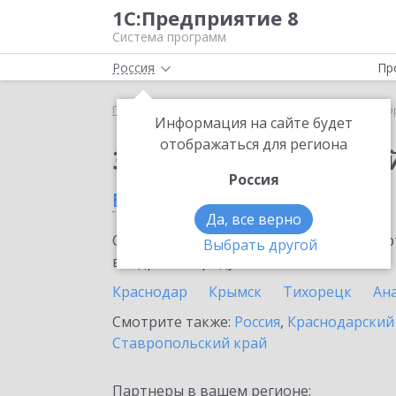
1С:Предприятие 8
Система программ
Россия
Пр
Главная
Сервисы ИТС
1С:Лекторий
1С:Лекто
Информация на сайте будет
отображаться для региона
Заказать 1С:Лектори
Россия
в Выселках
Да, все верно
Ознакомьтесь с информационными карт
Выбрать другой
внедрение продукта.
Краснодар
Крымск
Тихорецк
Ан
Смотрите также:
Россия
,
Краснодарский
Ставропольский край
Партнеры в вашем регионе: