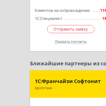
Подробне
Клиентов на сопровождении
11
1С:Специалист
1
Отправить заявку
Отправить заявку
Показать контакты
Назад
Ближайшие партнеры из со
1С:Франчайзи Софтони
1С:Франчайзи Софтонит
Кропоткин
352380, Краснодарский край
Кавказский р-н, Кропоткин г
Коммунальный пер, дом № 