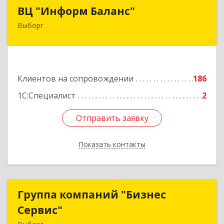
ВЦ "Информ Баланс"
ВЦ "Информ Баланс"
Выборг
188800, Ленинградская обл, Выборгский р-н,
Выборг г, Каменный пер, дом № 2а
Подробнее
Клиентов на сопровождении
186
1С:Специалист
2
Отправить заявку
Отправить заявку
Показать контакты
Назад
Группа компаний "Бизнес
Группа компаний "Бизнес
Сервис"
Сервис"