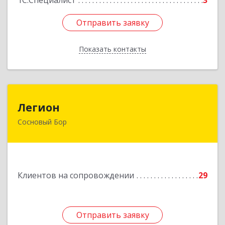
1С:Специалист
3
Отправить заявку
Отправить заявку
Показать контакты
Назад
Легион
Легион
Сосновый Бор
188544, Ленинградская обл, Сосновый Бор г,
Парковая ул, дом № 9
Подробнее
Клиентов на сопровождении
29
Отправить заявку
Отправить заявку