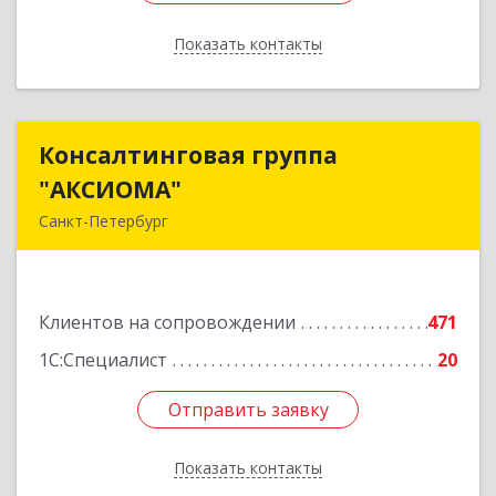
Показать контакты
Назад
Консалтинговая группа
Консалтинговая группа
"АКСИОМА"
"АКСИОМА"
Санкт-Петербург
197374, Санкт-Петербург г, Мебельная ул, дом
№ 12, корпус 1, литер А, пом.20Н, оф. 145
Клиентов на сопровождении
471
Подробнее
1С:Специалист
20
Отправить заявку
Отправить заявку
Показать контакты
Назад