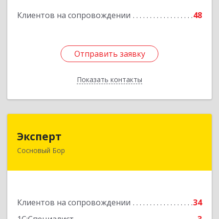
Клиентов на сопровождении
48
Подробнее
Отправить заявку
Отправить заявку
Показать контакты
Назад
Эксперт
Эксперт
Сосновый Бор
188544, Ленинградская обл, Сосновый Бор г, 50
лет Октября ул, дом № 1
Подробнее
Клиентов на сопровождении
34