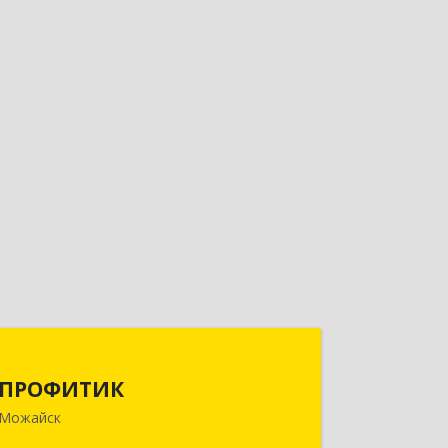
ПРОФИТИК
ПРОФИТИК
143200, Московская обл, Можайский
Можайск
р-н, Можайск г, Молодежная ул, дом