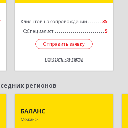
,
2
Подробнее
7
Клиентов на сопровождении
35
е
1
1С:Специалист
5
Отправить заявку
Отправить заявку
Показать контакты
Назад
седних регионов
Т
БАЛАНС
БАЛАНС
,
143200, Московская обл, Можайский
Можайск
№
р-н, Можайск г, Переяслав-