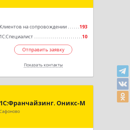
№ 4
Подробнее
Клиентов на сопровождении
193
1С:Специалист
10
Отправить заявку
Отправить заявку
Показать контакты
Назад
1С:Франчайзинг. Оникс-М
1С:Франчайзинг. Оникс-М
215500, Смоленская обл, Сафоновский
Сафоново
р-н, Сафоново г, Революционная ул,
дом № 9а