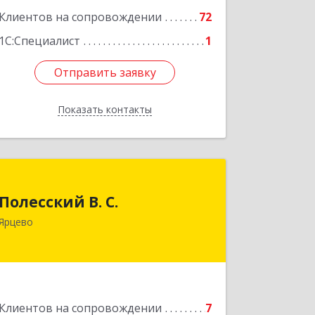
Подробнее
Клиентов на сопровождении
72
1С:Специалист
1
Отправить заявку
Отправить заявку
Показать контакты
Назад
Полесский В. С.
Полесский В. С.
215800,Смоленская обл. г. Ярцево,
Ярцево
ул.Краснофлотская д.30
Подробнее
Клиентов на сопровождении
7