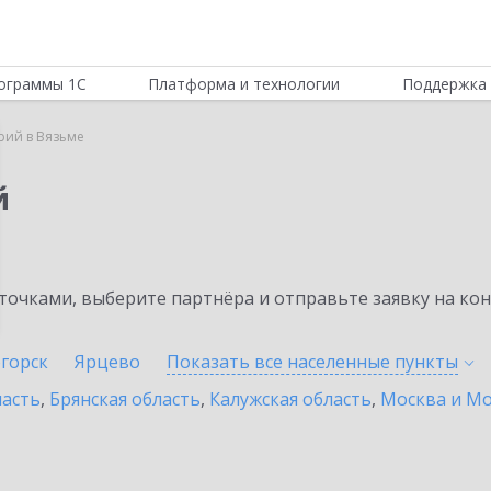
ограммы 1С
Платформа и технологии
Поддержка 
рий в Вязьме
й
очками, выберите партнёра и отправьте заявку на ко
горск
Ярцево
Показать все населенные
пункты
ласть
,
Брянская область
,
Калужская область
,
Москва и Мо