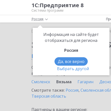
1С:Предприятие 8
Система программ
Россия
Пр
Главная
Сервисы ИТС
1С:Лекторий
1С:Лекто
Информация на сайте будет
отображаться для региона
Заказать 1С:Лектори
Россия
в Вязьме
Да, все верно
Ознакомьтесь с информационными карт
Выбрать другой
внедрение продукта.
Смоленск
Вязьма
Гагарин
Десно
Смотрите также:
Россия
,
Смоленская об
Тверская область
Партнеры в вашем регионе: