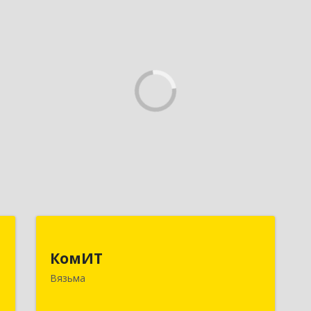
.
КомИТ
о
КомИТ
215110, Смоленская обл, Вяземский м.
"
Вязьма
р-н, Вязьма г, Вяземское г.п.,
Восстания ул, дом № 1, пом.22