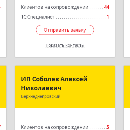
5
Клиентов на сопровождении
44
1С:Специалист
1
Отправить заявку
Отправить заявку
Показать контакты
Назад
р
ИП Соболев Алексей
ИП Соболев Алексей
ч
Николаевич
Николаевич
Верхнеднепровский
,
Подробнее
9
е
7
Клиентов на сопровождении
5