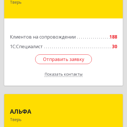
Тверь
№ 6а, оф.300
Подробнее
Клиентов на сопровождении
188
1С:Специалист
30
Отправить заявку
Отправить заявку
Показать контакты
Назад
АЛЬФА
АЛЬФА
170002, Тверская обл, Тверь г, Чайковского пр-
Тверь
кт, дом № 19а, оф.400