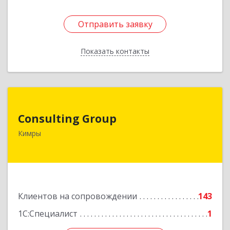
Отправить заявку
Отправить заявку
Показать контакты
Назад
Consulting Group
Consulting Group
171507, Тверская обл, Кимры г, Малая Садовая
Кимры
ул, дом № 46
Подробнее
Клиентов на сопровождении
143
1С:Специалист
1