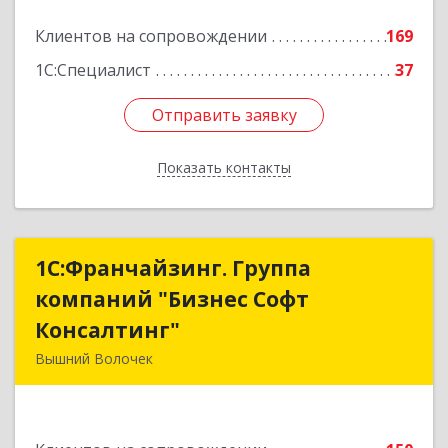
Клиентов на сопровождении
169
1С:Специалист
37
Отправить заявку
Отправить заявку
Показать контакты
Назад
1С:Франчайзинг. Группа
1С:Франчайзинг. Группа
компаний "Бизнес Софт
компаний "Бизнес Софт
Консалтинг"
Консалтинг"
Вышний Волочек
171157, Тверская обл, Вышний Волочек г,
Карла Либкнехта ул, дом № 24, кв.3