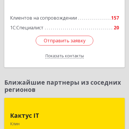
Подробнее
Клиентов на сопровождении
157
1С:Специалист
20
Отправить заявку
Отправить заявку
Показать контакты
Назад
Ближайшие партнеры из соседних
регионов
Кактус IT
Кактус IT
141607, Московская обл, г.о.Клин, Клин г,
Клин
Дзержинского ул, дом № 22, пом.1А