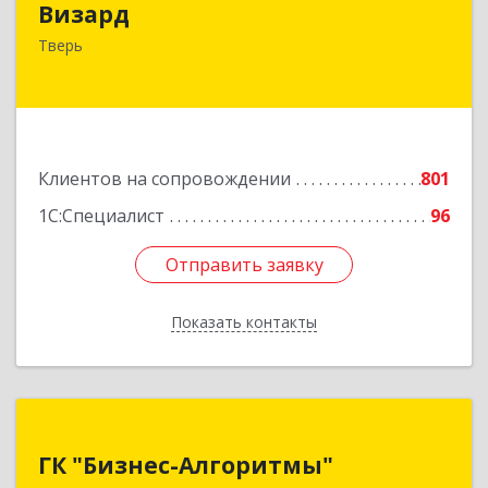
Визард
170006, Тверская обл, Тверь г, Учительская ул,
Тверь
дом № 59, оф.110
Подробнее
Клиентов на сопровождении
801
1С:Специалист
96
Отправить заявку
Отправить заявку
Показать контакты
Назад
ГК "Бизнес-Алгоритмы"
ГК "Бизнес-Алгоритмы"
170006, Тверская обл, Тверь г, Брагина ул, дом