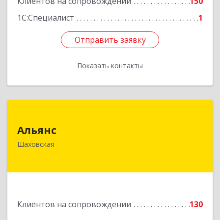
Клиентов на сопровождении
150
Подробнее
1С:Специалист
1
Отправить заявку
Отправить заявку
Показать контакты
Назад
Альянс
Альянс
143700, Московская обл, Шаховской р-н,
Шаховская
рп.Шаховская, ул.1-я Советская, дом № 44
Подробнее
Клиентов на сопровождении
130