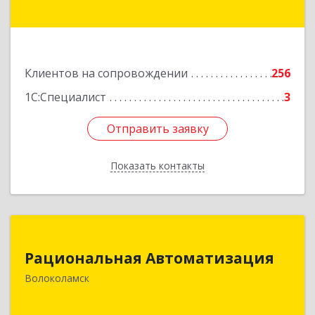
Подробнее
Клиентов на сопровождении
256
1С:Специалист
3
Отправить заявку
Отправить заявку
Показать контакты
Назад
Рациональная Автоматизация
Рациональная Автоматизация
143600, Московская обл, Волоколамский р-н,
Волоколамск
Волоколамск г, Октябрьская пл, дом № 10,
оф.12