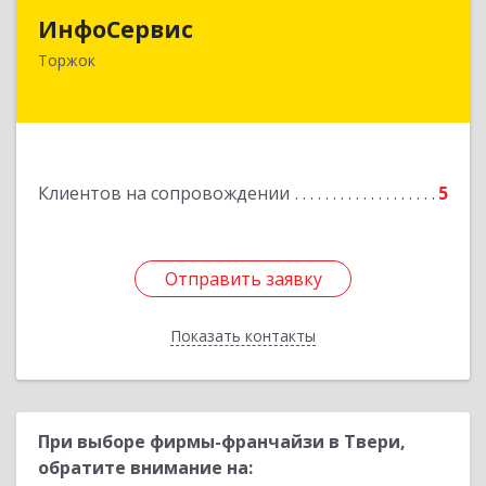
ИнфоСервис
172002, Тверская обл, Торжок г, Радищева ул,
Торжок
дом № 2
Подробнее
Клиентов на сопровождении
5
Отправить заявку
Отправить заявку
Показать контакты
Назад
При выборе фирмы-франчайзи в Твери,
обратите внимание на: