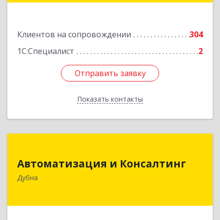
Подробнее
Клиентов на сопровождении
304
1С:Специалист
2
Отправить заявку
Отправить заявку
Показать контакты
Назад
Автоматизация и Консалтинг
Автоматизация и Консалтинг
141983, Московская обл, г.о.Дубна, Дубна г,
Дубна
Программистов ул, дом № 4, строение 4, оф.306
Подробнее