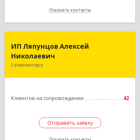
Показать контакты
Назад
ИП Ляпунцов Алексей
ИП Ляпунцов Алексей
Николаевич
Николаевич
Солнечногорск
Подробнее
Клиентов на сопровождении
42
Отправить заявку
Отправить заявку
Показать контакты
Назад