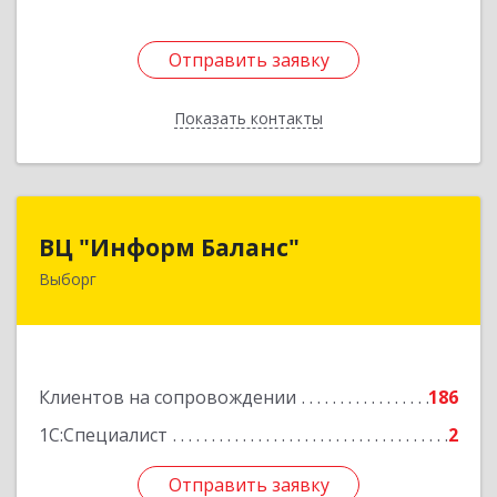
Отправить заявку
Отправить заявку
Показать контакты
Назад
ВЦ "Информ Баланс"
ВЦ "Информ Баланс"
Выборг
188800, Ленинградская обл, Выборгский р-н,
Выборг г, Каменный пер, дом № 2а
Подробнее
Клиентов на сопровождении
186
1С:Специалист
2
Отправить заявку
Отправить заявку