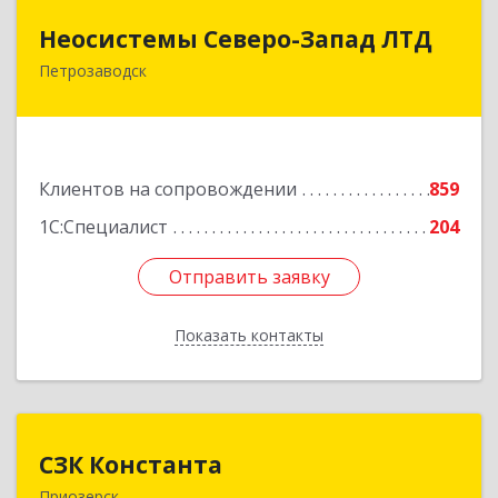
Неосистемы Северо-Запад ЛТД
Неосистемы Северо-Запад ЛТД
Петрозаводск
185001, Карелия Респ, Петрозаводск г,
Первомайский (Первомайский р-н) пр-кт, дом
№ 54, пом.27
Подробнее
Клиентов на сопровождении
859
1С:Специалист
204
Отправить заявку
Отправить заявку
Показать контакты
Назад
СЗК Константа
СЗК Константа
Приозерск