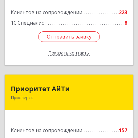
Подробнее
Клиентов на сопровождении
223
1С:Специалист
8
Отправить заявку
Отправить заявку
Показать контакты
Назад
Приоритет АйТи
Приоритет АйТи
Приозерск
188760, Ленинградская обл, Приозерский р-н,
Приозерск г, Калинина ул, дом № 39, этаж 2,
ком. 31
Подробнее
Клиентов на сопровождении
157