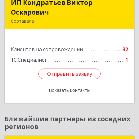
ИП Кондратьев Виктор
ИП Кондратьев Виктор
Оскарович
Оскарович
Сортавала
186790, Карелия Респ, Сортавала г, Кирова ул,
дом № 6, кв.9
Клиентов на сопровождении
32
Подробнее
1С:Специалист
1
Отправить заявку
Отправить заявку
Показать контакты
Назад
Ближайшие партнеры из соседних
регионов