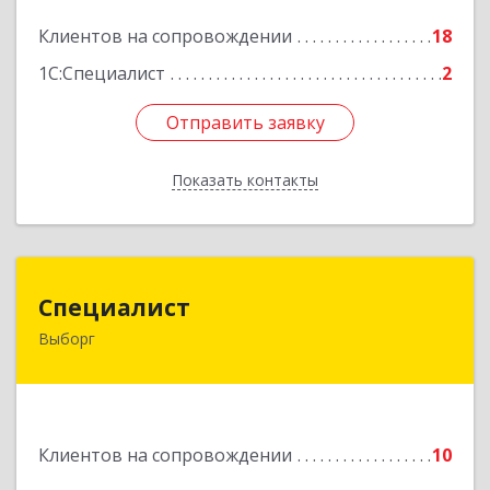
Подробнее
Клиентов на сопровождении
18
1С:Специалист
2
Отправить заявку
Отправить заявку
Показать контакты
Назад
Специалист
Специалист
Выборг
188800, Ленинградская обл, Выборгский р-н,
Выборг г, Советская ул, дом № 5, оф.8
Подробнее
Клиентов на сопровождении
10