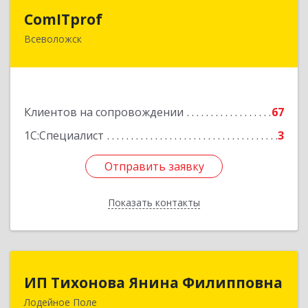
ComITprof
ComITprof
Всеволожск
188643, Ленинградская обл, Всеволожский р-н,
Всеволожск г, Невская ул, дом № 6, кв.18
Подробнее
Клиентов на сопровождении
67
1С:Специалист
3
Отправить заявку
Отправить заявку
Показать контакты
Назад
ИП Тихонова Янина Филипповна
ИП Тихонова Янина Филипповна
Лодейное Поле
187700, Ленинградская обл, Лодейнопольский