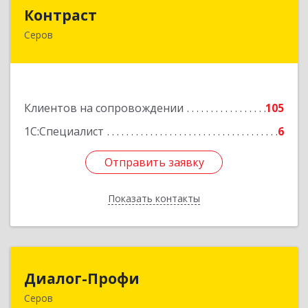
Контраст
Контраст
Серов
624993, Свердловская обл, Серов г, Ленина ул,
дом № 187
Подробнее
Клиентов на сопровождении
105
1С:Специалист
6
Отправить заявку
Отправить заявку
Показать контакты
Назад
Диалог-Профи
Диалог-Профи
Серов
624980, Свердловская обл, Серов г, Короленко