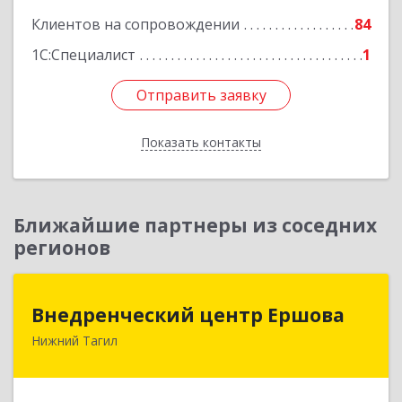
Клиентов на сопровождении
84
1С:Специалист
1
Отправить заявку
Отправить заявку
Показать контакты
Назад
Ближайшие партнеры из соседних
регионов
Внедренческий центр Ершова
Внедренческий центр Ершова
Нижний Тагил
622030, Свердловская обл, Нижний Тагил г,
Черноисточинское ш, дом № 58А, оф.6