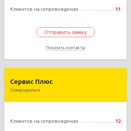
Клиентов на сопровождении
11
Подробнее
Отправить заявку
Отправить заявку
Показать контакты
Назад
Сервис Плюс
Сервис Плюс
Североуральск
624480, Свердловская обл, Североуральск г,
Ленина ул, дом № 10, кв.оф.1
Подробнее
Клиентов на сопровождении
12