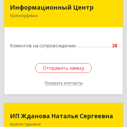
Информационный Центр
Информационный Центр
Красноуфимск
623300, Свердловская обл, Красноуфимск г,
Мизерова ул, дом № 112А
Подробнее
Клиентов на сопровождении
28
Отправить заявку
Отправить заявку
Показать контакты
Назад
ИП Жданова Наталья Сергеевна
ИП Жданова Наталья Сергеевна
Краснотурьинск