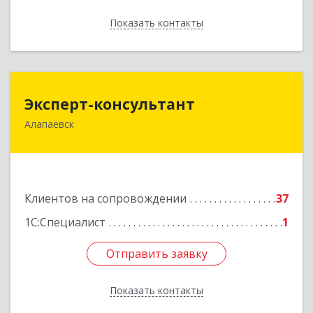
Показать контакты
Назад
Эксперт-консультант
Эксперт-консультант
Алапаевск
624600, Свердловская обл, Алапаевск г,
Братьев Смольниковых ул, дом № 34-18
Подробнее
Клиентов на сопровождении
37
1С:Специалист
1
Отправить заявку
Отправить заявку
Показать контакты
Назад