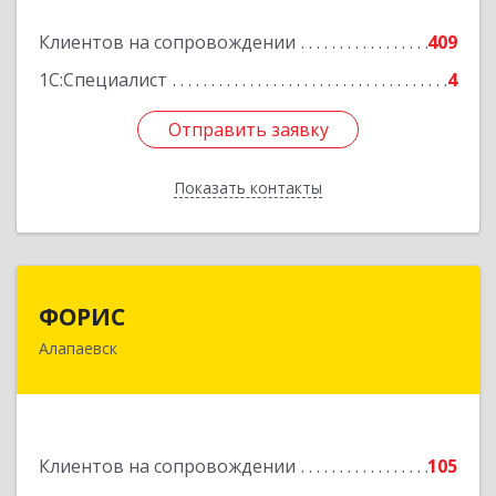
Подробнее
Клиентов на сопровождении
409
1С:Специалист
4
Отправить заявку
Отправить заявку
Показать контакты
Назад
ФОРИС
ФОРИС
Алапаевск
624601, Свердловская обл, Алапаевск г, Ленина
ул, дом № 9
Подробнее
Клиентов на сопровождении
105