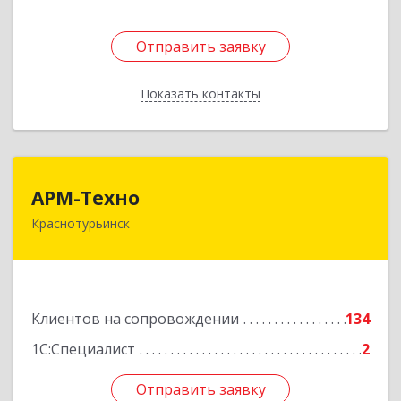
Отправить заявку
Отправить заявку
Показать контакты
Назад
АРМ-Техно
АРМ-Техно
Краснотурьинск
624447, Свердловская обл, Краснотурьинск г,
Чкалова ул, дом № 4, оф.119
Подробнее
Клиентов на сопровождении
134
1С:Специалист
2
Отправить заявку
Отправить заявку