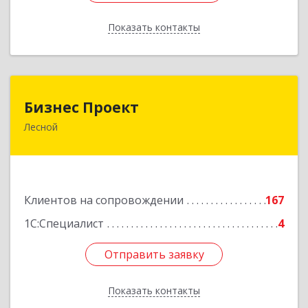
Показать контакты
Назад
Бизнес Проект
Бизнес Проект
Лесной
624200, Свердловская обл, Лесной г, Сиротина
ул, дом № 11
Подробнее
Клиентов на сопровождении
167
1С:Специалист
4
Отправить заявку
Отправить заявку
Показать контакты
Назад