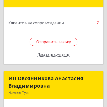
Подробнее
Клиентов на сопровождении
7
Отправить заявку
Отправить заявку
Показать контакты
Назад
ИП Овсянникова Анастасия
ИП Овсянникова Анастасия
Владимировна
Владимировна
Нижняя Тура
624222, Свердловская обл, Нижняя Тура г,
Машиностроителей ул, дом № 7, кв.30