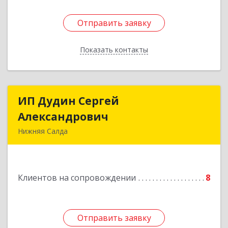
Отправить заявку
Отправить заявку
Показать контакты
Назад
ИП Дудин Сергей
ИП Дудин Сергей
Александрович
Александрович
Нижняя Салда
624740, Свердловская обл, Нижняя Салда г,
Энгельса ул, дом № 98
Клиентов на сопровождении
8
Подробнее
Отправить заявку
Отправить заявку