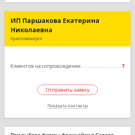
ИП Паршакова Екатерина
ИП Паршакова Екатерина
Николаевна
Николаевна
Красновишерск
618590, Пермский край, Красновишерск г,
Карла Маркса ул, дом № 27, кв.8
Клиентов на сопровождении
7
Подробнее
Отправить заявку
Отправить заявку
Показать контакты
Назад