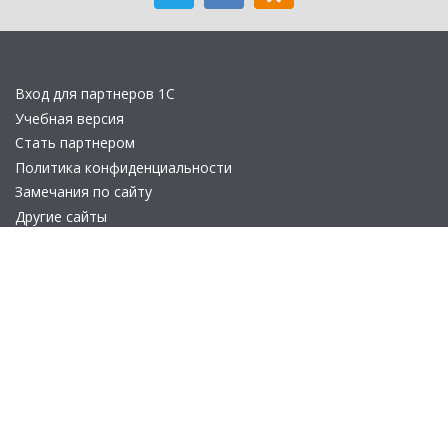
Вход для партнеров 1С
Учебная версия
Стать партнером
Политика конфиденциальности
Замечания по сайту
Другие сайты
Телефон:
+7 (495) 737-92-57
Email:
site_v8@1c.ru
Отдел продаж:
г. Москва
,
улица Селезнёвская, дом 21
© 2026 АО «Группа 1С» (правопреемник «1С»). Все права на сайт