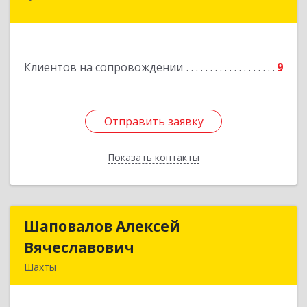
Подробнее
Клиентов на сопровождении
9
Отправить заявку
Отправить заявку
Показать контакты
Назад
Шаповалов Алексей
Шаповалов Алексей
Вячеславович
Вячеславович
Шахты
346510, Шахты г, Ленина ул, дом № 142