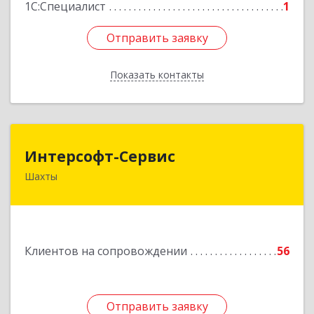
1С:Специалист
1
Отправить заявку
Отправить заявку
Показать контакты
Назад
Интерсофт-Сервис
Интерсофт-Сервис
Шахты
346480, Ростовская обл, Шахты г, Советская ул,
дом № 279/10
Подробнее
Клиентов на сопровождении
56
Отправить заявку
Отправить заявку