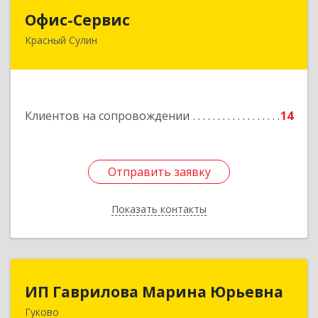
Офис-Сервис
Офис-Сервис
Красный Сулин
346350, Ростовская обл, р-н Красносулинский,
Красный Сулин г, Заводская ул, дом № 1
Подробнее
Клиентов на сопровождении
14
Отправить заявку
Отправить заявку
Показать контакты
Назад
ИП Гаврилова Марина Юрьевна
ИП Гаврилова Марина Юрьевна
Гуково