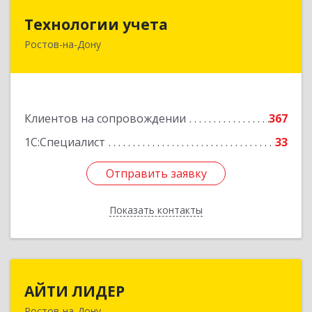
Технологии учета
Технологии учета
Ростов-на-Дону
344064, Ростовская обл, Ростов-на-Дону г,
Вавилова ул, дом № 68, оф.309
Подробнее
Клиентов на сопровождении
367
1С:Специалист
33
Отправить заявку
Отправить заявку
Показать контакты
Назад
АЙТИ ЛИДЕР
АЙТИ ЛИДЕР
Ростов-на-Дону