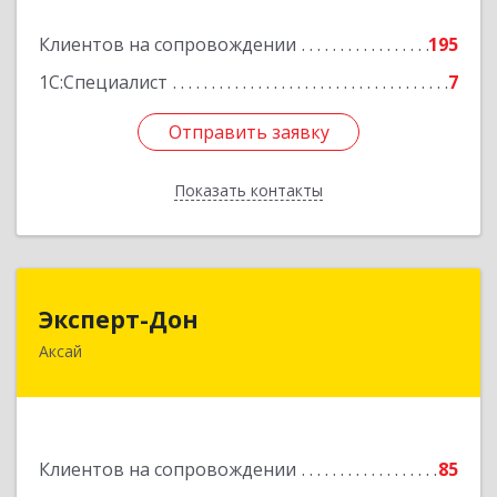
Подробнее
Клиентов на сопровождении
195
1С:Специалист
7
Отправить заявку
Отправить заявку
Показать контакты
Назад
Эксперт-Дон
Эксперт-Дон
Аксай
346720, Ростовская обл, Аксай г, Буденного ул,
дом № 136, оф.16-17
Подробнее
Клиентов на сопровождении
85