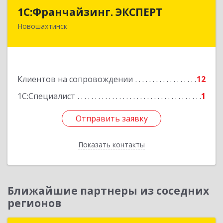
1С:Франчайзинг. ЭКСПЕРТ
1С:Франчайзинг. ЭКСПЕРТ
Новошахтинск
346901, Ростовская обл, Новошахтинск г,
Куйбышева ул, дом № 6, кв.2
Подробнее
Клиентов на сопровождении
12
1С:Специалист
1
Отправить заявку
Отправить заявку
Показать контакты
Назад
Ближайшие партнеры из соседних
регионов