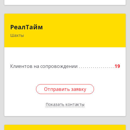
РеалТайм
РеалТайм
Шахты
346504, Ростовская обл, Шахты г,
Чернышевского ул, дом № 42
Подробнее
Клиентов на сопровождении
19
Отправить заявку
Отправить заявку
Показать контакты
Назад