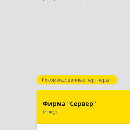
Рекомендованные партнеры
Фирма "Сервер
Фирма "Сервер"
Мелеуз
453852, Башкортостан Респ
Мелеузовский р-н, Мелеуз г, 32-й мкр
дом № 3