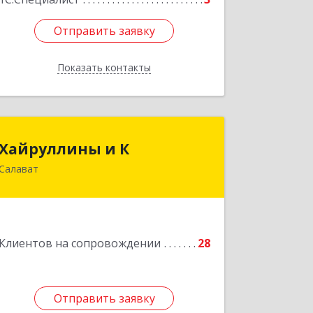
Отправить заявку
Отправить заявку
Показать контакты
Назад
Хайруллины и К
Хайруллины и К
Салават
453251, Башкортостан Респ, Салават
г, Островского ул, дом № 61
Подробнее
Клиентов на сопровождении
28
Отправить заявку
Отправить заявку