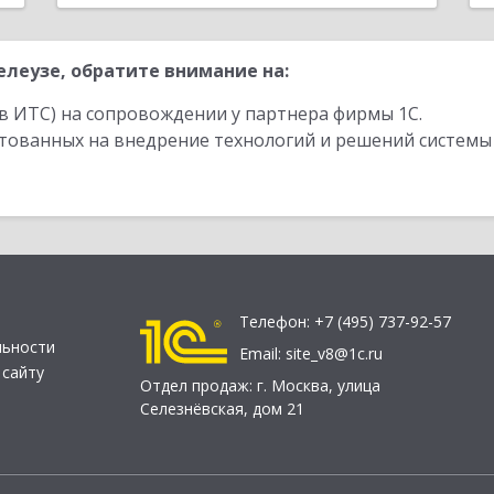
леузе, обратите внимание на:
в ИТС) на сопровождении у партнера фирмы 1С.
стованных на внедрение технологий и решений системы
Телефон:
+7 (495) 737-92-57
льности
Email:
site_v8@1c.ru
 сайту
Отдел продаж:
г. Москва
,
улица
Селезнёвская, дом 21