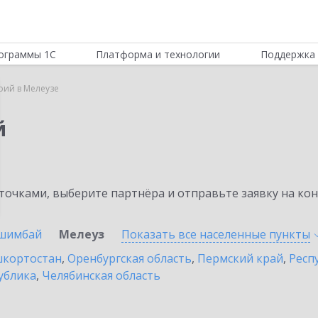
ограммы 1С
Платформа и технологии
Поддержка 
рий в Мелеузе
й
очками, выберите партнёра и отправьте заявку на ко
шимбай
Мелеуз
Показать все населенные
пункты
шкортостан
,
Оренбургская область
,
Пермский край
,
Респ
ублика
,
Челябинская область