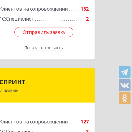
Клиентов на сопровождении
152
Подробнее
1С:Специалист
2
Отправить заявку
Отправить заявку
Показать контакты
Назад
СПРИНТ
СПРИНТ
Ишимбай
453201, Башкортостан Респ,
Ишимбайский р-н, Ишимбай г, Якупа
Кулмыя ул, дом № 25
Подробнее
Клиентов на сопровождении
127
1С:Специалист
3