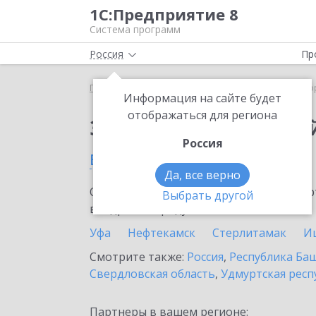
1С:Предприятие 8
Система программ
Россия
Пр
Главная
Сервисы ИТС
1С:Лекторий
1С:Лекто
Информация на сайте будет
отображаться для региона
Заказать 1С:Лектори
Россия
в Мелеузе
Да, все верно
Ознакомьтесь с информационными карт
Выбрать другой
внедрение продукта.
Уфа
Нефтекамск
Стерлитамак
И
Смотрите также:
Россия
,
Республика Ба
Свердловская область
,
Удмуртская респ
Партнеры в вашем регионе: