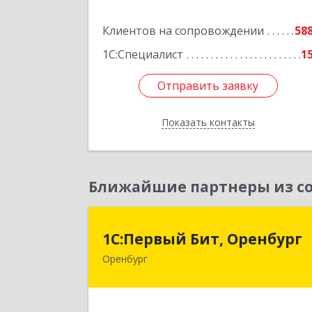
Подробне
Клиентов на сопровождении
58
1С:Специалист
1
Отправить заявку
Отправить заявку
Показать контакты
Назад
Ближайшие партнеры из со
1С:Первый Бит, Оренбур
1С:Первый Бит, Оренбург
Оренбург
460044, Оренбургская обл, Оренбург
Березка ул, дом № 2/5, пом.