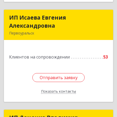
ИП Исаева Евгения
ИП Исаева Евгения
Александровна
Александровна
Первоуральск
Подробнее
Клиентов на сопровождении
53
Отправить заявку
Отправить заявку
Показать контакты
Назад