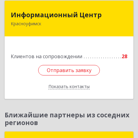
Информационный Центр
Информационный Центр
Красноуфимск
623300, Свердловская обл, Красноуфимск г,
Мизерова ул, дом № 112А
Подробнее
Клиентов на сопровождении
28
Отправить заявку
Отправить заявку
Показать контакты
Назад
Ближайшие партнеры из соседних
регионов