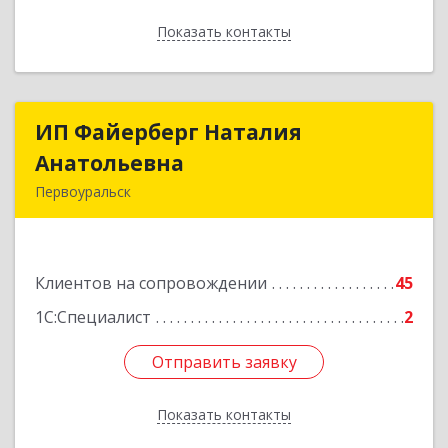
Показать контакты
Назад
ИП Файерберг Наталия
ИП Файерберг Наталия
Анатольевна
Анатольевна
Первоуральск
623119, Свердловская обл, Первоуральск г,
Строителей ул, дом № 38-24
Клиентов на сопровождении
45
Подробнее
1С:Специалист
2
Отправить заявку
Отправить заявку
Показать контакты
Назад