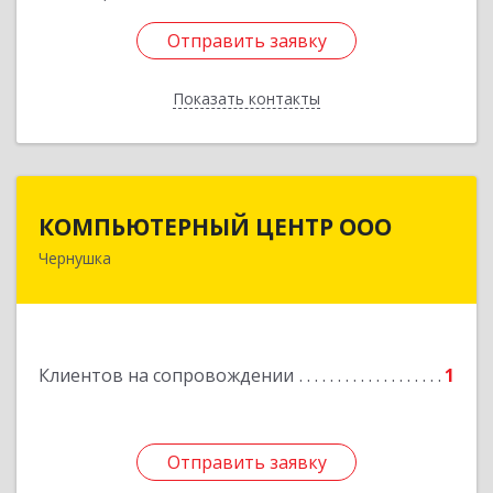
Отправить заявку
Отправить заявку
Показать контакты
Назад
КОМПЬЮТЕРНЫЙ ЦЕНТР ООО
КОМПЬЮТЕРНЫЙ ЦЕНТР ООО
Чернушка
617830, Пермский край г. Чернушка, ул.
Коммунистическая, д. 9
Подробнее
Клиентов на сопровождении
1
Отправить заявку
Отправить заявку