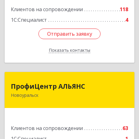
Подробнее
Клиентов на сопровождении
118
1С:Специалист
4
Отправить заявку
Отправить заявку
Показать контакты
Назад
ПрофиЦентр АЛЬЯНС
ПрофиЦентр АЛЬЯНС
Новоуральск
624133, Свердловская обл, Новоуральск г, Льва
Толстого ул, Здание № 2а, оф.106
Подробнее
Клиентов на сопровождении
63
1С:Специалист
1