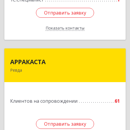
Отправить заявку
Отправить заявку
Показать контакты
Назад
АРРАКАСТА
АРРАКАСТА
Ревда
623286, Свердловская обл, Ревда г, Азина ул,
Здание № 83, оф.3
Подробнее
Клиентов на сопровождении
61
Отправить заявку
Отправить заявку