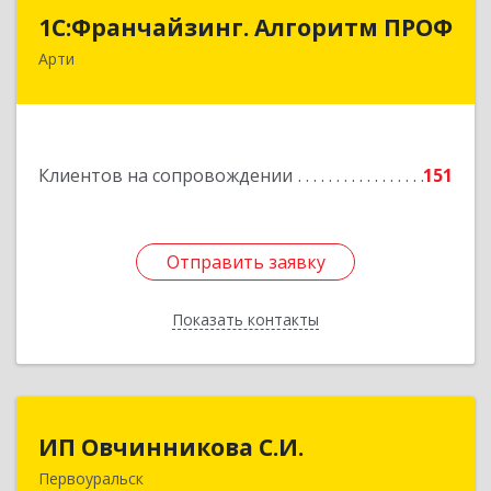
1С:Франчайзинг. Алгоритм ПРОФ
1С:Франчайзинг. Алгоритм ПРОФ
Арти
623340, Свердловская обл, Артинский р-н, Арти
рп, Рабочей молодежи ул, дом № 94, оф.3А
Подробнее
Клиентов на сопровождении
151
Отправить заявку
Отправить заявку
Показать контакты
Назад
ИП Овчинникова С.И.
ИП Овчинникова С.И.
Первоуральск
623119, Свердловская обл, Первоуральск г,