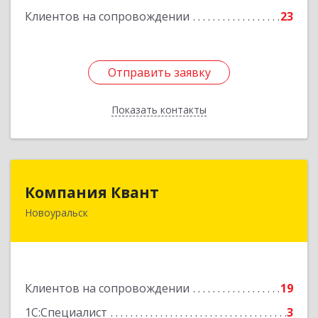
Клиентов на сопровождении
23
Отправить заявку
Отправить заявку
Показать контакты
Назад
Компания Квант
Компания Квант
Новоуральск
624130, Свердловская обл, Новоуральск г,
Автозаводская ул, дом № 11, кв.3
Подробнее
Клиентов на сопровождении
19
1С:Специалист
3