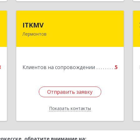
Т
ITKMV
ITKMV
Лермонтов
,
Подробнее
м
8
е
8
Клиентов на сопровождении
5
Отправить заявку
Отправить заявку
Показать контакты
Назад
ркесске, обратите внимание на: