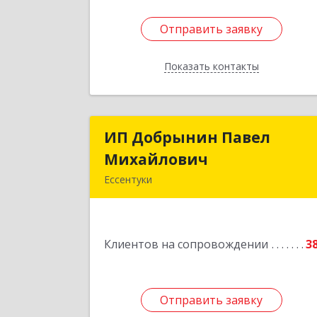
Отправить заявку
Отправить заявку
Показать контакты
Назад
ИП Добрынин Павел
ИП Добрынин Паве
Михайлович
Михайлови
Ессентуки
Подробне
Клиентов на сопровождении
3
Отправить заявку
Отправить заявку