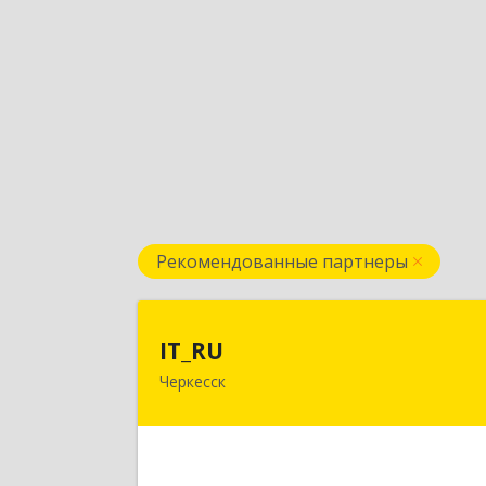
Рекомендованные партнеры
IT_R
IT_RU
Черкесск
Подробне