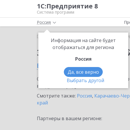
1С:Предприятие 8
Система программ
Россия
Пр
Главная
Сервисы ИТС
1С:Лекторий
1С:Лекто
Информация на сайте будет
отображаться для региона
Заказать 1С:Лектори
Россия
в Черкесске
Да, все верно
Ознакомьтесь с информационными карт
Выбрать другой
внедрение продукта.
Смотрите также:
Россия
,
Карачаево-Чер
край
Партнеры в вашем регионе: