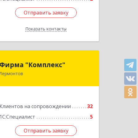
Отправить заявку
Отправить заявку
Показать контакты
Назад
Фирма "Комплекс"
Фирма "Комплекс"
Лермонтов
357348, Ставропольский край,
Лермонтов г, Острогорка с, Степная
ул, дом № 46, а
Подробнее
Клиентов на сопровождении
32
1С:Специалист
5
Отправить заявку
Отправить заявку