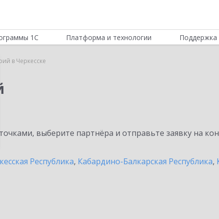
ограммы 1С
Платформа и технологии
Поддержка 
рий в Черкесске
й
очками, выберите партнёра и отправьте заявку на ко
кесская Республика
,
Кабардино-Балкарская Республика
,