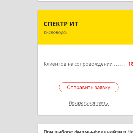
СПЕКТР И
СПЕКТР ИТ
Кисловодск
357736, Ставропольский край
Кисловодск г, Ставропольская ул, до
№ 
Подробне
Клиентов на сопровождении
1
Отправить заявку
Отправить заявку
Показать контакты
Назад
При выборе фирмы-франчайзи в Че