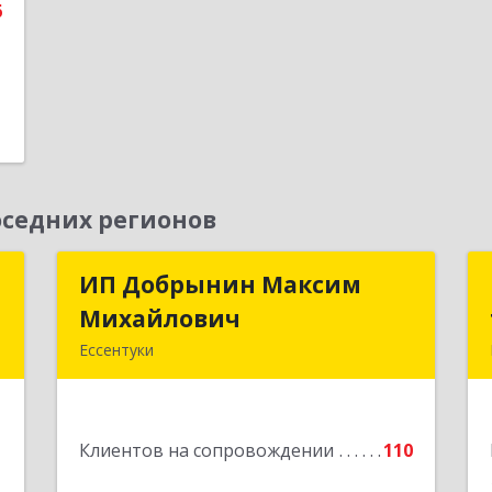
6
седних регионов
а
ИП Добрынин Максим
ИП Добрынин Максим
а
Михайлович
Михайлович
Ессентуки
,
357601, Ставропольский край,
,
Ессентуки, Спасателей, дом № 5, кв.43
Б
1
Клиентов на сопровождении
110
Подробнее
е