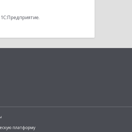
 1С:Предприятие.
ы
ческую платформу