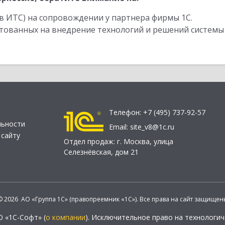
в ИТС) на сопровождении у партнера фирмы 1С.
стованных на внедрение технологий и решений системы
Телефон:
+7 (495) 737-92-57
льности
Email:
site_v8@1c.ru
 сайту
Отдел продаж:
г. Москва
,
улица
Селезнёвская, дом 21
© 2026 АО «Группа 1С» (правопреемник «1С»). Все права на сайт защищен
О «1С-Софт» (
о компании
). Исключительное право на технологи