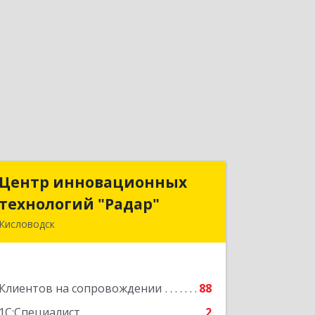
Центр инновационных
Центр инновационных
технологий "Радар"
технологий "Радар"
Кисловодск
357000, Ставропольский край,
Кисловодск г, Цандера проезд, дом №
2
Клиентов на сопровождении
88
Подробнее
1С:Специалист
2