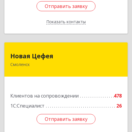
Отправить заявку
Отправить заявку
Показать контакты
Назад
Новая Цефея
Новая Цефея
Смоленск
214018, Смоленская обл, Смоленск г, Раевского
ул, дом № 10
Подробнее
Клиентов на сопровождении
478
1С:Специалист
26
Отправить заявку
Отправить заявку