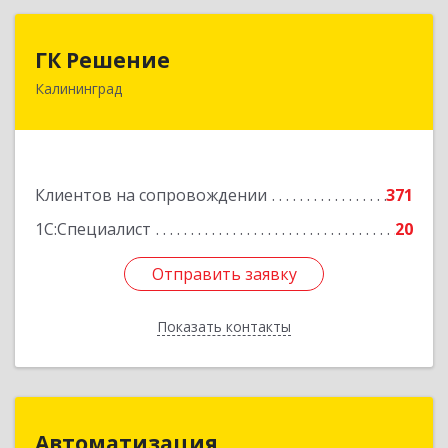
ГК Решение
ГК Решение
Калининград
236038, Калининградская обл, Калининград г,
Липовая аллея ул, дом № 2
Подробнее
Клиентов на сопровождении
371
1С:Специалист
20
Отправить заявку
Отправить заявку
Показать контакты
Назад
Автоматизация
Автоматизация