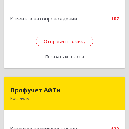
Подробнее
Клиентов на сопровождении
107
Отправить заявку
Отправить заявку
Показать контакты
Назад
Профучёт АйТи
Профучёт АйТи
Рославль
216500, Смоленская обл, Рославльский р-н,
Рославль г, Урицкого ул, дом № 13, кв.4
Подробнее