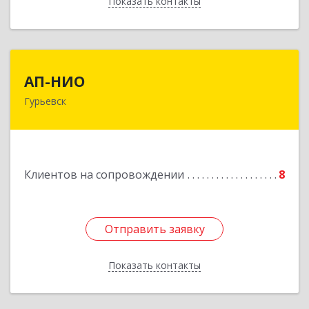
Показать контакты
Назад
АП-НИО
АП-НИО
Гурьевск
238300 Калининградская обл, Гурьевск г,
Советская ул, дом № 22, кв. № 26
Подробнее
Клиентов на сопровождении
8
Отправить заявку
Отправить заявку
Показать контакты
Назад