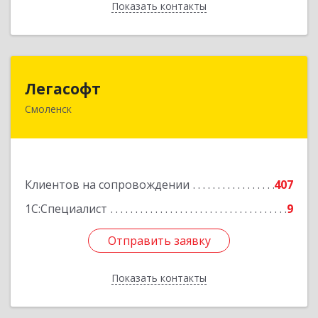
Показать контакты
Назад
Легасофт
Легасофт
Смоленск
214018, Смоленская обл, Смоленск г, Ново-
Рославльская ул, дом № 13
Подробнее
Клиентов на сопровождении
407
1С:Специалист
9
Отправить заявку
Отправить заявку
Показать контакты
Назад