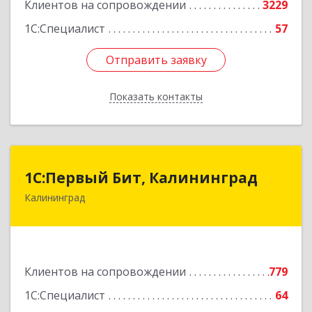
Клиентов на сопровождении
3229
1С:Специалист
57
Отправить заявку
Отправить заявку
Показать контакты
Назад
1С:Первый Бит, Калининград
1С:Первый Бит, Калининград
Калининград
236006, Калининградская обл, Калининград г,
Ленинский пр-кт, дом № 30
Подробнее
Клиентов на сопровождении
779
1С:Специалист
64