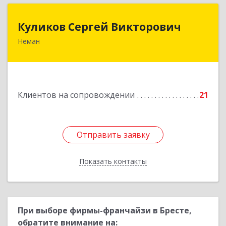
Куликов Сергей Викторович
Куликов Сергей Викторович
Неман
238710, Калининградская обл, Неман г,
Красноармейская ул, дом № 8, кв.60
Подробнее
Клиентов на сопровождении
21
Отправить заявку
Отправить заявку
Показать контакты
Назад
При выборе фирмы-франчайзи в Бресте,
обратите внимание на: