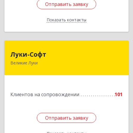
Отправить заявку
Отправить заявку
Показать контакты
Назад
Луки-Софт
Луки-Софт
Великие Луки
182113, Псковская обл, Великие Луки г,
Октябрьский пр-кт, дом № 56А, оф.2
Подробнее
Клиентов на сопровождении
101
Отправить заявку
Отправить заявку