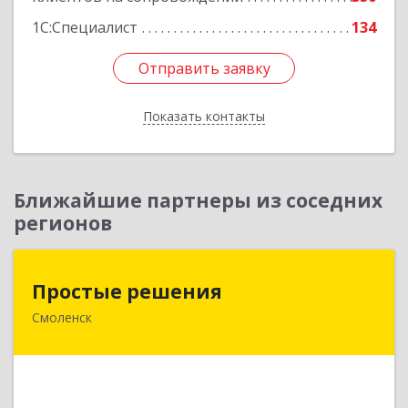
1С:Специалист
134
Отправить заявку
Отправить заявку
Показать контакты
Назад
Ближайшие партнеры из соседних
регионов
Простые решения
Простые решения
Смоленск
214015, Смоленская обл, Смоленск г, Большая
Краснофлотская ул, дом № 17
Подробнее