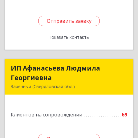
Отправить заявку
Отправить заявку
Показать контакты
Назад
ИП Афанасьева Людмила
ИП Афанасьева Людмила
Георгиевна
Георгиевна
Заречный (Свердловская обл.)
624250, Свердловская обл, Заречный г,
Алещенкова ул, дом № 4, кв.46
Клиентов на сопровождении
69
Подробнее