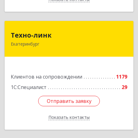
Техно-линк
Техно-линк
Екатеринбург
620000, Свердловская обл, Екатеринбург г,
Основинская ул, строение 10, оф.1116
Подробнее
Клиентов на сопровождении
1179
1С:Специалист
29
Отправить заявку
Отправить заявку
Показать контакты
Назад