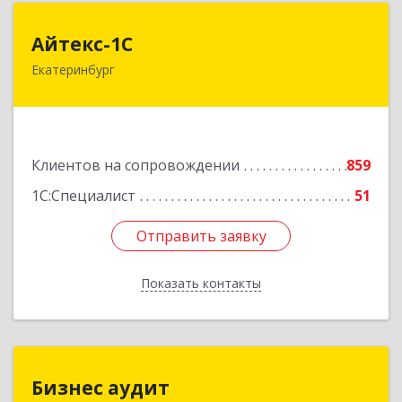
Айтекс-1С
Айтекс-1С
Екатеринбург
620041, Свердловская обл, Екатеринбург г,
Маяковского ул, дом № 25А, оф.1206
Подробнее
Клиентов на сопровождении
859
1С:Специалист
51
Отправить заявку
Отправить заявку
Показать контакты
Назад
Бизнес аудит
Бизнес аудит