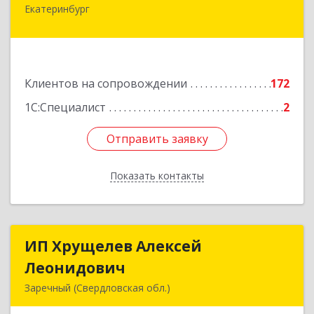
Екатеринбург
620062, Свердловская обл, Екатеринбург г,
Гагарина ул, дом № 14, оф.908
Подробнее
Клиентов на сопровождении
172
1С:Специалист
2
Отправить заявку
Отправить заявку
Показать контакты
Назад
ИП Хрущелев Алексей
ИП Хрущелев Алексей
Леонидович
Леонидович
Заречный (Свердловская обл.)
624250, Свердловская обл, Заречный г,