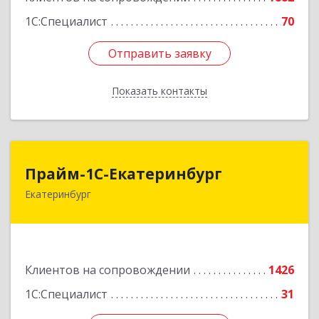
1С:Специалист
70
Отправить заявку
Отправить заявку
Показать контакты
Назад
Прайм-1С-Екатеринбург
Прайм-1С-Екатеринбург
Екатеринбург
620142, Свердловская обл, Екатеринбург г, 8
Марта ул, дом № 49, оф.609
Подробнее
Клиентов на сопровождении
1426
1С:Специалист
31