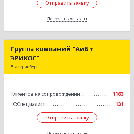
Отправить заявку
Отправить заявку
Показать контакты
Назад
Группа компаний "АиБ +
Группа компаний "АиБ +
ЭРИКОС"
ЭРИКОС"
Екатеринбург
620075, Свердловская обл, Екатеринбург г,
Луначарского ул, дом № 81, оф.1008
Клиентов на сопровождении
1163
Подробнее
1С:Специалист
131
Отправить заявку
Отправить заявку
Показать контакты
Назад