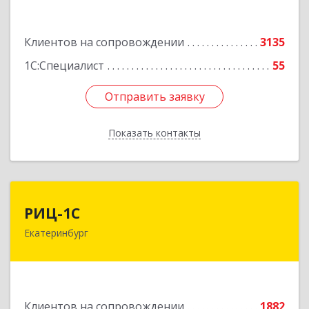
Подробнее
Клиентов на сопровождении
3135
1С:Специалист
55
Отправить заявку
Отправить заявку
Показать контакты
Назад
РИЦ-1С
РИЦ-1С
Екатеринбург
620102, Свердловская обл, Екатеринбург г,
Фурманова ул, дом № 124
Подробнее
Клиентов на сопровождении
1882