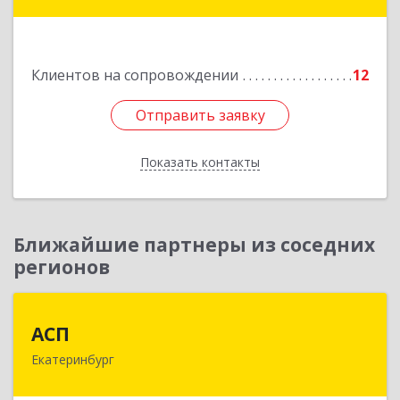
Березовский г, Театральная ул, д. 28, кв.43
Подробнее
Клиентов на сопровождении
12
Отправить заявку
Отправить заявку
Показать контакты
Назад
Ближайшие партнеры из соседних
регионов
АСП
АСП
Екатеринбург
620075, Свердловская обл, Екатеринбург г,
Карла Либкнехта ул, строение 22, оф.521