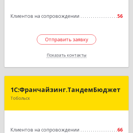
Курчатова ул, дом № 27/2, кв.57
Клиентов на сопровождении
56
Подробнее
Отправить заявку
Отправить заявку
Показать контакты
Назад
1С:Франчайзинг.ТандемБюджет
1С:Франчайзинг.ТандемБюджет
Тобольск
Подробнее
Клиентов на сопровождении
66