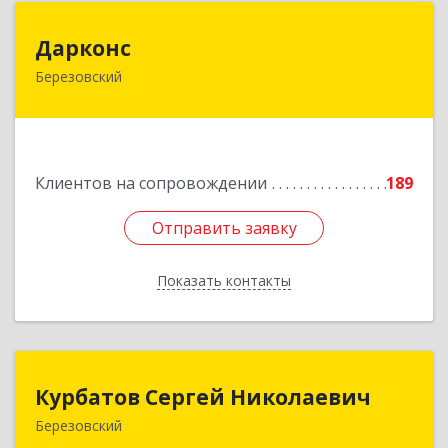
Дарконс
Дарконс
Березовский
623700, Свердловская обл, Березовский г,
Строителей ул, дом № 4, оф.418
Подробнее
Клиентов на сопровождении
189
Отправить заявку
Отправить заявку
Показать контакты
Назад
Курбатов Сергей Николаевич
Курбатов Сергей Николаевич
Березовский
623 701, 623701, Свердловская обл,