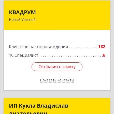
КВАДРУМ
КВАДРУМ
Новый Уренгой
629309, Ямало-Ненецкий АО, Новый Уренгой г,
Северное Кольцо ул, дом № 14
Подробнее
Клиентов на сопровождении
182
1С:Специалист
6
Отправить заявку
Отправить заявку
Показать контакты
Назад
ИП Кукла Владислав
ИП Кукла Владислав
Анатольевич
Анатольевич