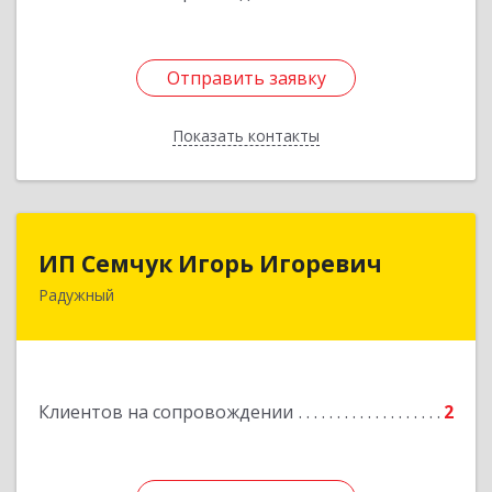
Отправить заявку
Отправить заявку
Показать контакты
Назад
ИП Семчук Игорь Игоревич
ИП Семчук Игорь Игоревич
Радужный
628464, ХМАО-Югра, г. Радужный, 1 мкн.,
строение 43
Подробнее
Клиентов на сопровождении
2