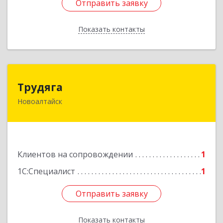
Отправить заявку
Отправить заявку
Показать контакты
Назад
Трудяга
Трудяга
Новоалтайск
658080, Алтайский край, Новоалтайск г,
Прудская ул, дом № 10-21
Подробнее
Клиентов на сопровождении
1
1С:Специалист
1
Отправить заявку
Отправить заявку
Показать контакты
Назад