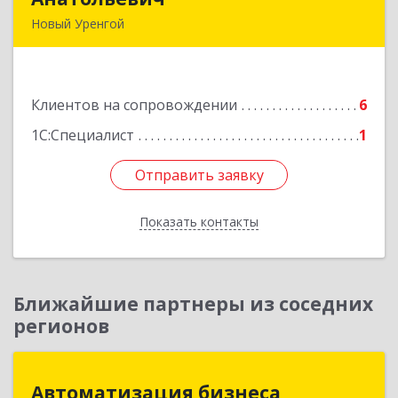
Новый Уренгой
629306, Ямало-Ненецкий АО, Новый Уренгой г,
Интернациональная ул, дом № 2, кв.57
Клиентов на сопровождении
6
Подробнее
1С:Специалист
1
Отправить заявку
Отправить заявку
Показать контакты
Назад
Ближайшие партнеры из соседних
регионов
Автоматизация бизнеса
Автоматизация бизнеса