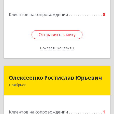
ул.Магистральная д.65 ,кв.23
Клиентов на сопровождении
8
Подробнее
Отправить заявку
Отправить заявку
Показать контакты
Назад
Олексеенко Ростислав Юрьевич
Олексеенко Ростислав Юрьевич
Ноябрьск
629804, Ямало-Ненецкий АО, Ноябрьск г,
УТАДС п, дом № 84, кв.2
Подробнее
Клиентов на сопровождении
1