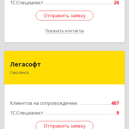
1С:Специалист
26
Отправить заявку
Отправить заявку
Показать контакты
Назад
Легасофт
Легасофт
Смоленск
214018, Смоленская обл, Смоленск г, Ново-
Рославльская ул, дом № 13
Подробнее
Клиентов на сопровождении
407
1С:Специалист
9
Отправить заявку
Отправить заявку