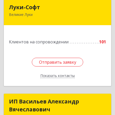
Луки-Софт
Луки-Софт
Великие Луки
182113, Псковская обл, Великие Луки г,
Октябрьский пр-кт, дом № 56А, оф.2
Подробнее
Клиентов на сопровождении
101
Отправить заявку
Отправить заявку
Показать контакты
Назад
ИП Васильев Александр
ИП Васильев Александр
Вячеславович
Вячеславович