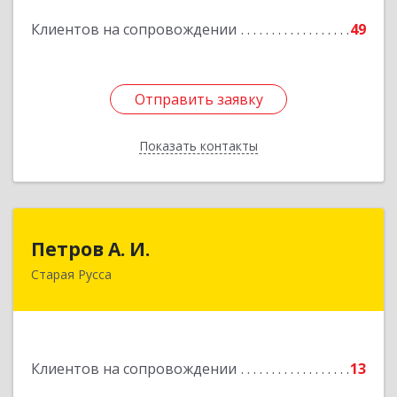
Клиентов на сопровождении
49
Подробнее
Отправить заявку
Отправить заявку
Показать контакты
Назад
Петров А. И.
Петров А. И.
Старая Русса
Старая Русса, пер.Волотовский, д.23
Подробнее
Клиентов на сопровождении
13