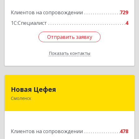
Подробнее
Клиентов на сопровождении
729
1С:Специалист
4
Отправить заявку
Отправить заявку
Показать контакты
Назад
Новая Цефея
Новая Цефея
Смоленск
214018, Смоленская обл, Смоленск г, Раевского
ул, дом № 10
Подробнее
Клиентов на сопровождении
478