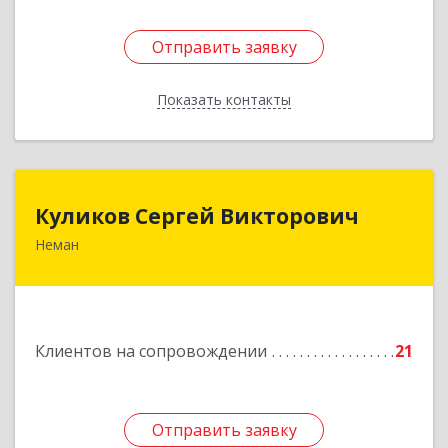
Отправить заявку
Отправить заявку
Показать контакты
Назад
Куликов Сергей Викторович
Куликов Сергей Викторович
Неман
238710, Калининградская обл, Неман г,
Красноармейская ул, дом № 8, кв.60
Подробнее
Клиентов на сопровождении
21
Отправить заявку
Отправить заявку