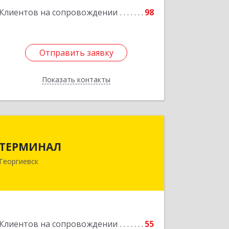
Подробнее
Клиентов на сопровождении
98
Отправить заявку
Отправить заявку
Показать контакты
Назад
ТЕРМИНАЛ
ТЕРМИНАЛ
357820, Ставропольский край,
Георгиевск
Георгиевск г, Калинина ул, дом № 109
Подробнее
Клиентов на сопровождении
55