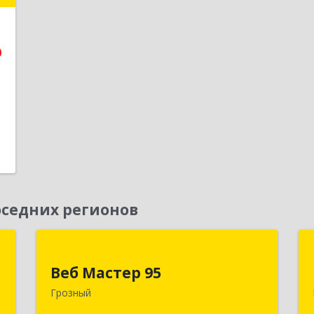
е
0
1
седних регионов
Д
Веб Мастер 95
Веб Мастер 95
,
364050, Чеченская Респ, Грозный г,
Грозный
А
Им Гайрбекова Муслима