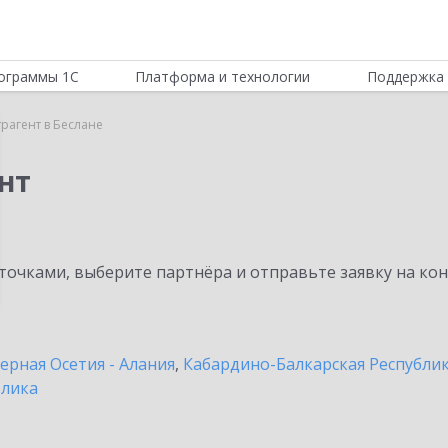
ограммы 1С
Платформа и технологии
Поддержка 
трагент в Беслане
нт
очками, выберите партнёра и отправьте заявку на ко
ерная Осетия - Алания
,
Кабардино-Балкарская Республи
блика