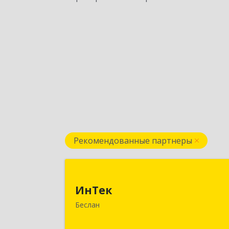
Рекомендованные партнеры
ИнТе
ИнТек
363000, Северная Осетия - Алани
Беслан
Респ, Правобережный, Беслан г
Комсомольская ул, дом № 6