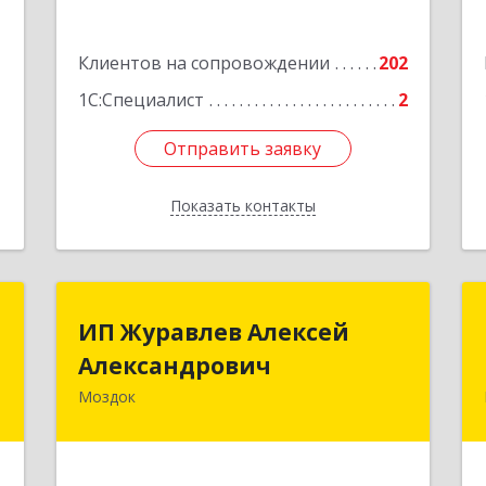
3
Подробнее
1
Клиентов на сопровождении
202
е
1
1С:Специалист
2
Отправить заявку
Отправить заявку
Показать контакты
Назад
с
ИП Журавлев Алексей
ИП Журавлев Алексей
Александрович
Александрович
я
,
Моздок
363750, Северная Осетия - Алания
3
Респ, Моздок г, Кирова ул, дом № 41
е
Подробнее