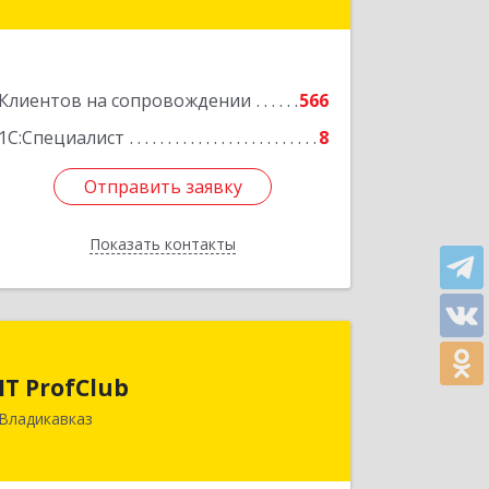
Подробнее
Клиентов на сопровождении
566
1С:Специалист
8
Отправить заявку
Отправить заявку
Показать контакты
Назад
IT ProfClub
IT ProfClub
362045, Северная Осетия - Алания
Владикавказ
Респ, Владикавказ г, Международная
ул, дом № 2 "А", этаж 5, каб.507