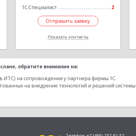
1С:Специалист
2
Отправить заявку
Отправить заявку
Показать контакты
Назад
слане, обратите внимание на:
в ИТС) на сопровождении у партнера фирмы 1С.
стованных на внедрение технологий и решений системы
Телефон:
+7 (495) 737-92-57