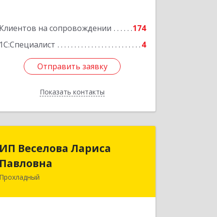
Подробнее
Клиентов на сопровождении
174
1С:Специалист
4
Отправить заявку
Отправить заявку
Показать контакты
Назад
ИП Веселова Лариса
ИП Веселова Лариса
Павловна
Павловна
Прохладный
361045, Кабардино-Балкарская Респ,
Прохладный г, Добровольская ул, дом
№ 31