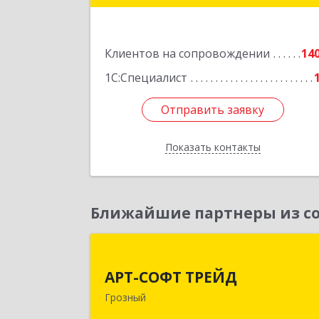
Подробне
Клиентов на сопровождении
14
1С:Специалист
Отправить заявку
Отправить заявку
Показать контакты
Назад
Ближайшие партнеры из со
АРТ-СОФТ ТРЕЙ
АРТ-СОФТ ТРЕЙД
364013, Чеченская Респ, Грозный г
Грозный
Полярников ул, дом № 36