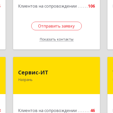
5
Клиентов на сопровождении
106
Отправить заявку
Отправить заявку
Показать контакты
Назад
х
Сервис-ИТ
Сервис-ИТ
,
386102, Ингушетия Респ, Назрань г,
Назрань
Д
Центральный округ тер, Московская
2
ул, дом № 7, этаж 2, офис 1
е
Подробнее
8
Клиентов на сопровождении
46