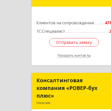
Подробне
Клиентов на сопровождении
47
1С:Специалист
Отправить заявку
Отправить заявку
Показать контакты
Назад
Консалтинговая
Консалтингова
компания «РОВЕР-бух
компания «РОВЕР-бу
плюс»
плюс
Нальчик
360004, Кабардино-Балкарская Респ