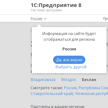
1С:Предприятие 8
Система программ
Россия
Пр
Главная
Сервисы ИТС
1С:Контрагент
1С:Кон
Информация на сайте будет
отображаться для региона
Заказать 1С:Контраге
Россия
в Беслане
Да, все верно
Ознакомьтесь с информационными карт
Выбрать другой
внедрение продукта.
Владикавказ
Моздок
Беслан
Смотрите также:
Россия
,
Республика Сев
Ставропольский край
,
Чеченская респу
Партнеры в вашем регионе: