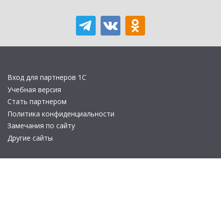
Вход для партнеров 1С
Учебная версия
Стать партнером
Политика конфиденциальности
Замечания по сайту
Другие сайты
Телефон:
+7 (495) 737-92-57
Email:
site_v8@1c.ru
Отдел продаж:
г. Москва
,
улица Селезнёвская, дом 21