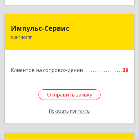
Импульс-Сервис
Импульс-Сервис
Кингисепп
188480, Ленинградская обл, Кингисеппский р-н,
Кингисепп г, Воровского ул, дом № 40/15
Подробнее
Клиентов на сопровождении
39
Отправить заявку
Отправить заявку
Показать контакты
Назад