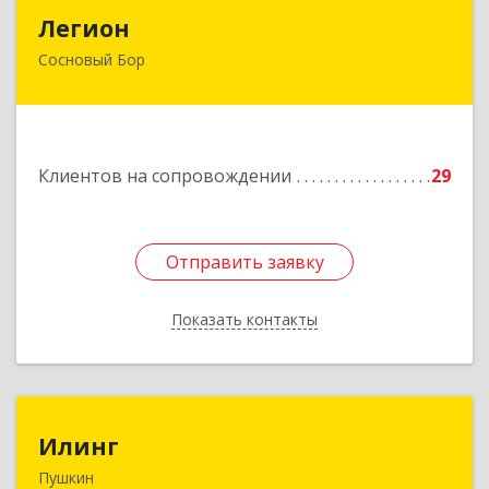
Легион
Легион
Сосновый Бор
188544, Ленинградская обл, Сосновый Бор г,
Парковая ул, дом № 9
Подробнее
Клиентов на сопровождении
29
Отправить заявку
Отправить заявку
Показать контакты
Назад
Илинг
Илинг
Пушкин
196601, Санкт-Петербург г, Пушкин г,