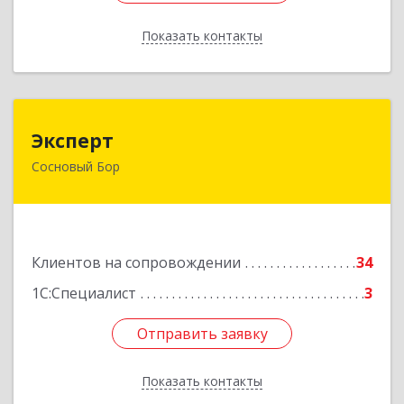
Показать контакты
Назад
Эксперт
Эксперт
Сосновый Бор
188544, Ленинградская обл, Сосновый Бор г, 50
лет Октября ул, дом № 1
Подробнее
Клиентов на сопровождении
34
1С:Специалист
3
Отправить заявку
Отправить заявку
Показать контакты
Назад