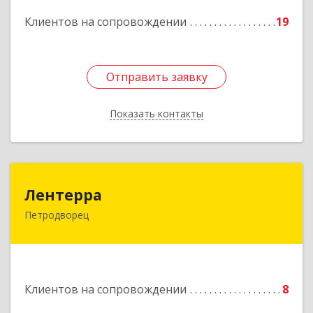
Подробнее
Клиентов на сопровождении
19
Отправить заявку
Отправить заявку
Показать контакты
Назад
Лентерра
Лентерра
Петродворец
198517, Санкт-Петербург, Петергоф г,
Ропшинское шоссе, дом № 3, корпус 2, кв.99
Подробнее
Клиентов на сопровождении
8