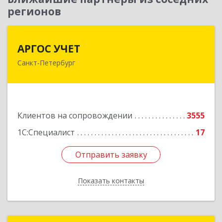
регионов
АРГОС УЧЕТ
АРГОС УЧЕТ
Санкт-Петербург
196191, Санкт-Петербург г, Конституции пл,
дом № 7, оф.416
Подробнее
Клиентов на сопровождении
3555
1С:Специалист
17
Отправить заявку
Отправить заявку
Показать контакты
Назад