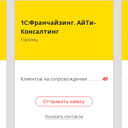
т
1С:Франчайзинг. АйТи-
Консалтинг
1С:Франчайзинг. АйТи-
и
2
Консалтинг
172840, Тверская обл, Торопец г,
Гоголя ул, дом № 13
Торопец
е
Подробнее
1
Клиентов на сопровождении
49
Отправить заявку
Отправить заявку
Показать контакты
Назад