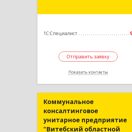
Подробне
1С:Специалист
Отправить заявку
Отправить заявку
Показать контакты
Назад
Коммунальное
Коммунально
консалтинговое
консалтингово
унитарное предприятие
унитарное предприяти
"Витебский областной
"Витебский областно