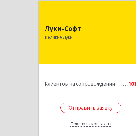
Луки-Соф
182113, Псковская обл, Великие Лук
Луки-Софт
г, Октябрьский пр-кт, дом № 56А, оф.
Великие Луки
Подробне
Клиентов на сопровождении
10
Отправить заявку
Отправить заявку
Показать контакты
Назад