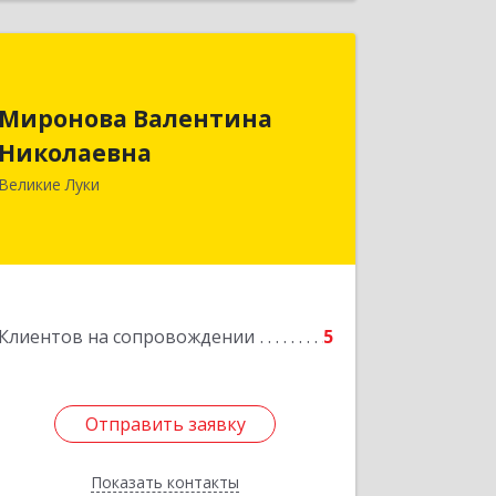
Миронова Валентина
Николаевна
Миронова Валентина
Николаевна
Подробнее
Великие Луки
Клиентов на сопровождении
5
Отправить заявку
Отправить заявку
Показать контакты
Назад