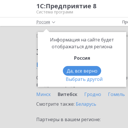
1С:Предприятие 8
Система программ
Россия
Пр
Главная
Сервисы ИТС
1С-Коннект
1С-Коннек
Информация на сайте будет
отображаться для региона
Заказать 1С-Коннект
Россия
в Витебске
Да, все верно
Ознакомьтесь с информационными карт
Выбрать другой
внедрение продукта.
Минск
Витебск
Гродно
Гомель
Смотрите также:
Беларусь
Партнеры в вашем регионе: