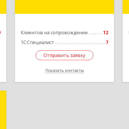
Подробнее
е
9
Клиентов на сопровождении
12
1С:Специалист
7
Отправить заявку
Отправить заявку
Показать контакты
Назад
е
е
е
й