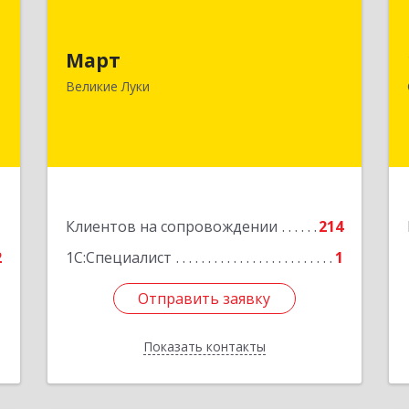
я
Март
,
182113, Псковская обл, Великие Луки
Март
,
г, Ботвина ул, дом № 17 А, пом.1003
Великие Луки
7
Подробнее
е
1
Клиентов на сопровождении
214
2
1С:Специалист
1
Отправить заявку
Отправить заявку
Показать контакты
Назад