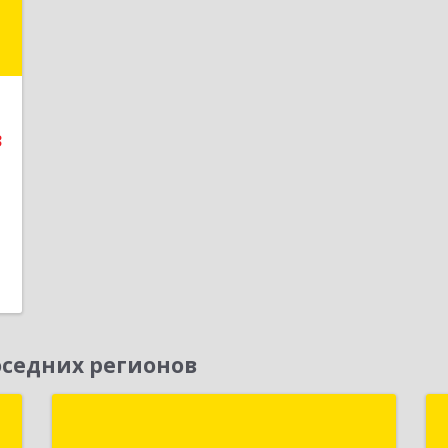
"
,
д
5
3
е
1
седних регионов
я
Новая Цефея