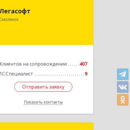
214018, Смоленская обл, Смоленск г,
Легасофт
Ново-Рославльская ул, дом № 13
Смоленск
Подробнее
Клиентов на сопровождении
407
1С:Специалист
9
Отправить заявку
Отправить заявку
Показать контакты
Назад