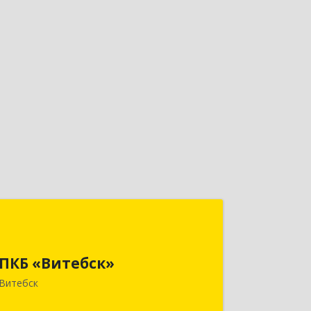
ПКБ «Витебск»
Республика Беларусь, 210026, г.
ПКБ «Витебск»
Витебск, ул. Замковая, д. 4-3, каб. 304
Витебск
Подробнее