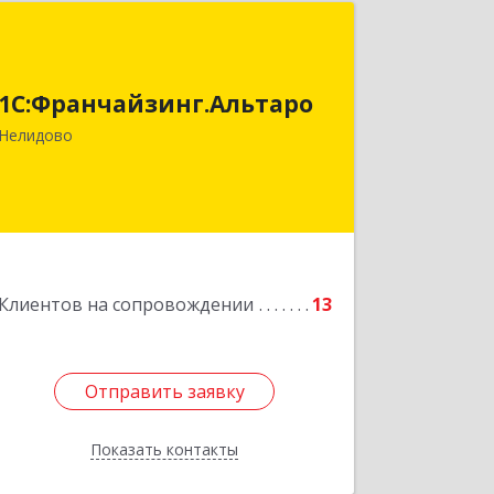
1С:Франчайзинг.Альтаро
172527, Тверская обл, Нелидово г,
1С:Франчайзинг.Альтаро
Матросова ул, дом № 22, оф.1
Нелидово
Подробнее
Клиентов на сопровождении
13
Отправить заявку
Отправить заявку
Показать контакты
Назад