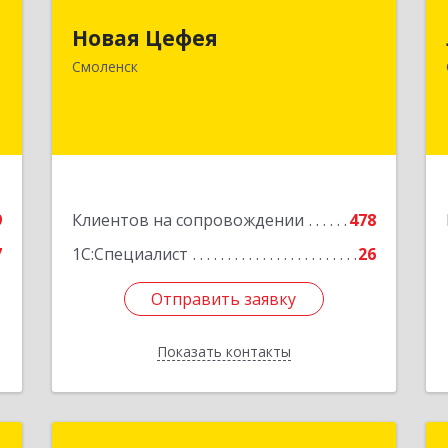
,
214018, Смоленская обл, Смоленск г,
Новая Цефея
№
Раевского ул, дом № 10
Смоленск
7
Подробнее
е
9
Клиентов на сопровождении
478
7
1С:Специалист
26
Отправить заявку
Отправить заявку
Показать контакты
Назад