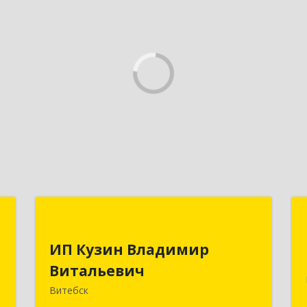
е
ИП Кузин Владимир
ы
Витальевич
ИП Кузин Владимир
Витальевич
.
Беларусь, 210001, г.Витебск, ул.
,
Ильинского, д.31, кв.77
Витебск
7