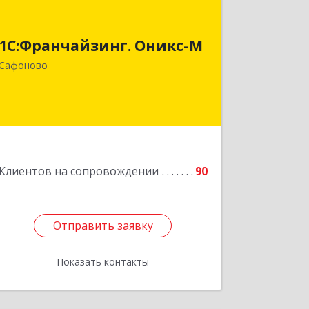
1С:Франчайзинг. Оникс-М
215500, Смоленская обл, Сафоновский
1С:Франчайзинг. Оникс-М
р-н, Сафоново г, Революционная ул,
Сафоново
дом № 9а
Подробнее
Клиентов на сопровождении
90
Отправить заявку
Отправить заявку
Показать контакты
Назад