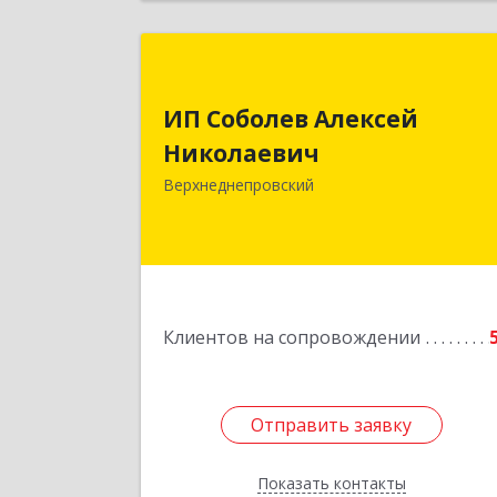
ИП Соболев Алексе
Николаеви
ИП Соболев Алексей
Николаевич
Подробне
Верхнеднепровский
Клиентов на сопровождении
Отправить заявку
Отправить заявку
Показать контакты
Назад