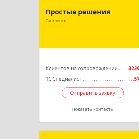
214015, Смоленская обл, Смоленск г
Простые решения
Большая Краснофлотская ул, дом 
Смоленск
1
Подробне
Клиентов на сопровождении
322
1С:Специалист
5
Отправить заявку
Отправить заявку
Показать контакты
Назад