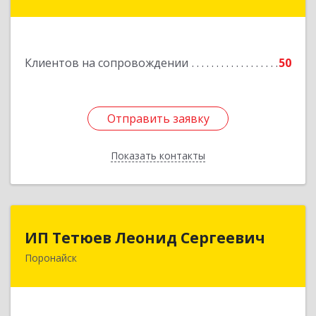
кт, дом № 55, оф.2
Подробнее
Клиентов на сопровождении
50
Отправить заявку
Отправить заявку
Показать контакты
Назад
ИП Тетюев Леонид Сергеевич
ИП Тетюев Леонид Сергеевич
Поронайск
694242, Сахалинская обл, Поронайск г, Фрунзе
ул, дом № 14, кв.51
Подробнее