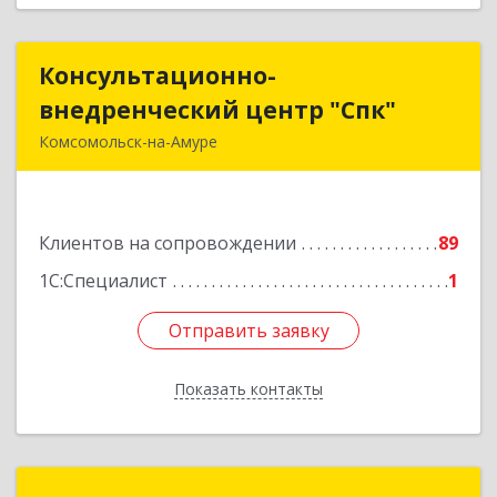
Консультационно-
Консультационно-
внедренческий центр "Спк"
внедренческий центр "Спк"
Комсомольск-на-Амуре
681013, Хабаровский край, Комсомольск-на-
Амуре г, Димитрова, дом № 5, кв.302
Клиентов на сопровождении
89
Подробнее
1С:Специалист
1
Отправить заявку
Отправить заявку
Показать контакты
Назад