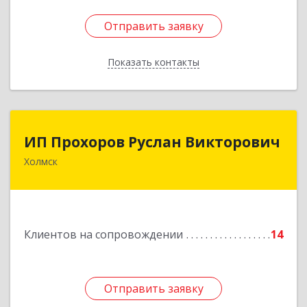
Отправить заявку
Отправить заявку
Показать контакты
Назад
ИП Прохоров Руслан Викторович
ИП Прохоров Руслан Викторович
Холмск
694620, Сахалинская обл, Холмский р-н, Холмск
г, Александра Матросова ул, дом № 6Б, кв.32
Подробнее
Клиентов на сопровождении
14
Отправить заявку
Отправить заявку