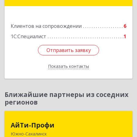
Углегорск г, Победы ул, дом № 169, оф.4
Подробнее
Клиентов на сопровождении
6
1С:Специалист
1
Отправить заявку
Отправить заявку
Показать контакты
Назад
Ближайшие партнеры из соседних
регионов
АйТи-Профи
АйТи-Профи
Южно-Сахалинск
693023, Сахалинская обл, город Южно-