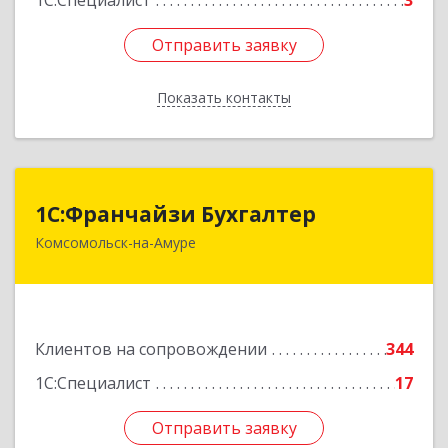
1С:Специалист
3
Отправить заявку
Отправить заявку
Показать контакты
Назад
1С:Франчайзи Бухгалтер
1С:Франчайзи Бухгалтер
Комсомольск-на-Амуре
681000, Хабаровский край, Комсомольск-на-
Амуре г, Красногвардейская ул, дом № 14,
оф.202
Подробнее
Клиентов на сопровождении
344
1С:Специалист
17
Отправить заявку
Отправить заявку