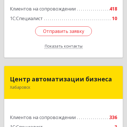
Подробнее
Клиентов на сопровождении
418
1С:Специалист
10
Отправить заявку
Отправить заявку
Показать контакты
Назад
Центр автоматизации бизнеса
Центр автоматизации бизнеса
Хабаровск
680030, Хабаровский край, Хабаровск г, Ленина
ул, дом № 4, оф.802
Подробнее
Клиентов на сопровождении
336