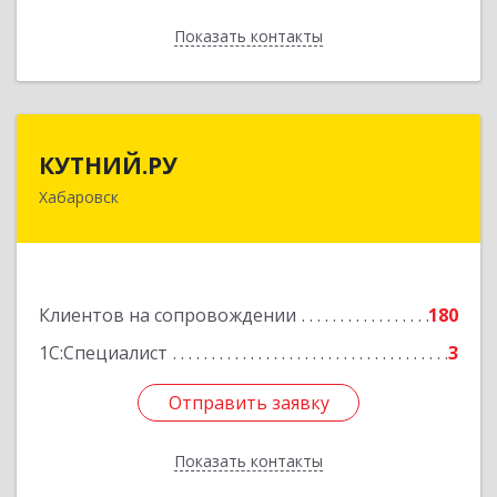
Показать контакты
Назад
КУТНИЙ.РУ
КУТНИЙ.РУ
Хабаровск
680007, Хабаровский край, Хабаровск г,
Шевчука ул, дом № 42, оф.505
Подробнее
Клиентов на сопровождении
180
1С:Специалист
3
Отправить заявку
Отправить заявку
Показать контакты
Назад