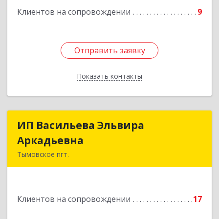
Клиентов на сопровождении
9
Отправить заявку
Отправить заявку
Показать контакты
Назад
ИП Васильева Эльвира
ИП Васильева Эльвира
Аркадьевна
Аркадьевна
Тымовское пгт.
694400, Сахалинская обл, Тымовский р-н,
Тымовское пгт, Красноармейская ул, дом № 34,
кв.9
Клиентов на сопровождении
17
Подробнее