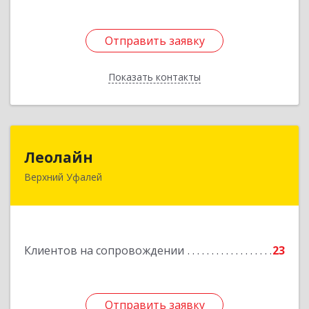
Отправить заявку
Отправить заявку
Показать контакты
Назад
Леолайн
Леолайн
Верхний Уфалей
456800, Челябинская обл, Верхний Уфалей г,
Ленина ул, дом № 147
Подробнее
Клиентов на сопровождении
23
Отправить заявку
Отправить заявку