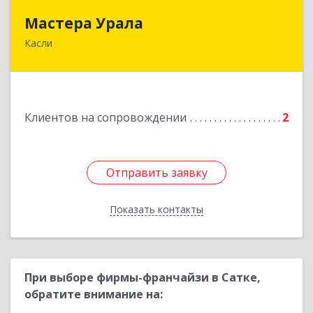
Мастера Урала
Мастера Урала
Касли
456830, Челябинская обл., г. Касли, ул. Карла
Либкнехта, д. 112а
Подробнее
Клиентов на сопровождении
2
Отправить заявку
Отправить заявку
Показать контакты
Назад
При выборе фирмы-франчайзи в Сатке,
обратите внимание на: