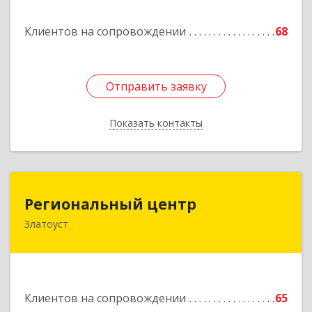
Подробнее
Клиентов на сопровождении
68
Отправить заявку
Отправить заявку
Показать контакты
Назад
Региональный центр
Региональный центр
Златоуст
456227, Челябинская обл, Златоуст г, Мира пр-
кт, дом № 21
Подробнее
Клиентов на сопровождении
65