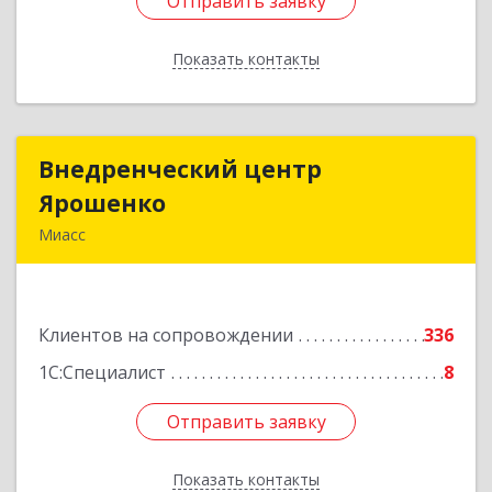
Отправить заявку
Отправить заявку
Показать контакты
Назад
Внедренческий центр
Внедренческий центр
Ярошенко
Ярошенко
Миасс
456300, Челябинская обл, Миасс г, Романенко
ул, дом № 97
Клиентов на сопровождении
336
Подробнее
1С:Специалист
8
Отправить заявку
Отправить заявку
Показать контакты
Назад