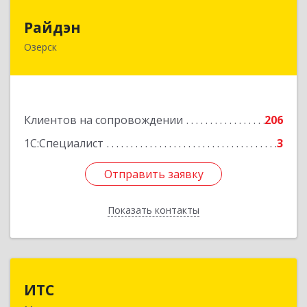
Райдэн
Райдэн
Озерск
456783, Челябинская обл, Озерск г, Ленина пр-
кт, дом № 90
Подробнее
Клиентов на сопровождении
206
1С:Специалист
3
Отправить заявку
Отправить заявку
Показать контакты
Назад
ИТС
ИТС