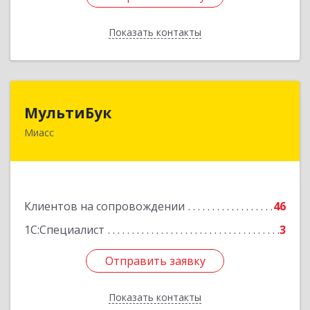
Показать контакты
Назад
МультиБук
МультиБук
Миасс
456318, Челябинская обл, Миасс г, Жуковского
ул, дом № 8, кв.61
Подробнее
Клиентов на сопровождении
46
1С:Специалист
3
Отправить заявку
Отправить заявку
Показать контакты
Назад