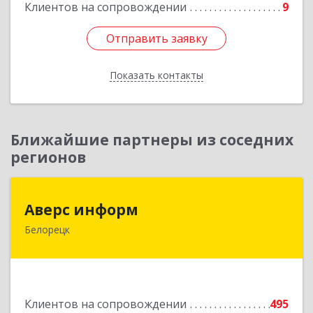
Клиентов на сопровождении
9
Отправить заявку
Отправить заявку
Показать контакты
Назад
Ближайшие партнеры из соседних
регионов
Аверс информ
Аверс информ
Белорецк
453500, Башкортостан Респ, Белорецкий р-н,
Белорецк г, 50 лет Октября ул, дом № 55,
корпус 1
Подробнее
Клиентов на сопровождении
495