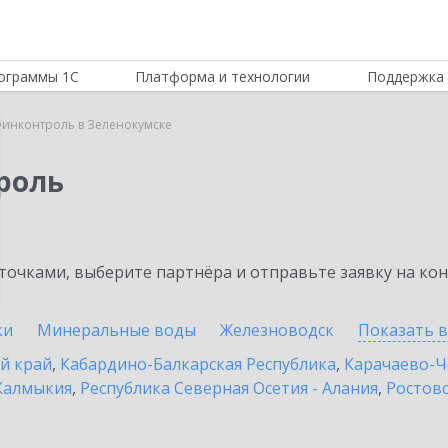
ограммы 1С
Платформа и технологии
Поддержка 
инконтроль в Зеленокумске
роль
очками, выберите партнёра и отправьте заявку на ко
ки
Минеральные воды
Железноводск
Показать 
й край
,
Кабардино-Балкарская Республика
,
Карачаево-Ч
Калмыкия
,
Республика Северная Осетия - Алания
,
Ростовс