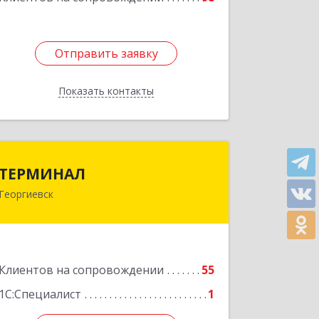
Подробнее
Отправить заявку
Отправить заявку
Показать контакты
Назад
ТЕРМИНАЛ
ТЕРМИНАЛ
Георгиевск
357820, Ставропольский край,
Георгиевск г, Калинина ул, дом № 109
Подробнее
Клиентов на сопровождении
55
1С:Специалист
1