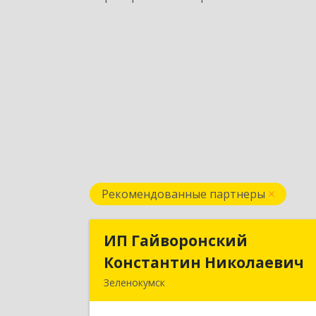
Рекомендованные партнеры
ИП Гайворонский
ИП Гайворонски
Константин Николаевич
Константин Николаеви
Зеленокумск
357910, Ставропольский край
Советский р-н, Зеленокумск г, Ленин