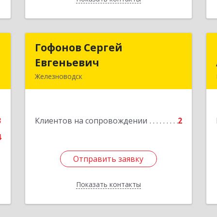
й
Гофонов Сергей
Гофонов Сергей
ч
Евгеньевич
Евгеньевич
Железноводск
,
Подробнее
№
7
3
Клиентов на сопровождении
2
е
4
Отправить заявку
Отправить заявку
Показать контакты
Назад