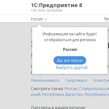
1С:Предприятие 8
Система программ
Россия
Пр
Главная
Сервисы ИТС
1С-Финконтроль
1С-Ф
Информация на сайте будет
отображаться для региона
Заказать 1С-Финконт
Россия
в Зеленокумске
Да, все верно
Ознакомьтесь с информационными карт
Выбрать другой
внедрение продукта.
Невинномысск
Георгиевск
Ессенту
Смотрите также:
Россия
,
Ставропольски
край
,
Республика Дагестан
,
Республика 
Партнеры в вашем регионе: