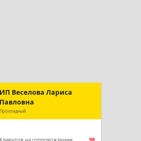
ИП Веселова Лариса
ИП Веселова Лариса
Павловна
Павловна
Прохладный
361045, Кабардино-Балкарская Респ,
Прохладный г, Добровольская ул, дом
№ 31
Клиентов на сопровождении
98