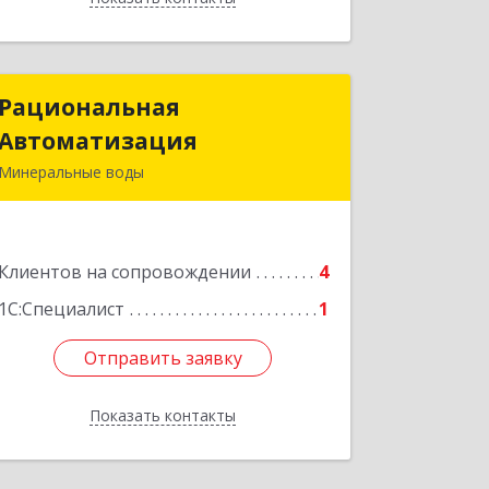
Рациональная
Рациональная
Автоматизация
Автоматизация
Минеральные воды
357209, Ставропольский край, м.о.
Минераловодский, Минеральные
Воды г, 22 Партсъезда пр-кт,
Клиентов на сопровождении
домовладение № 9, корпус 1
4
1С:Специалист
1
Подробнее
Отправить заявку
Отправить заявку
Показать контакты
Назад