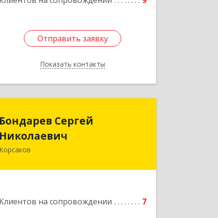
Клиентов на сопровождении
9
Отправить заявку
Отправить заявку
Показать контакты
Назад
Бондарев Сергей
Бондарев Сергей
Николаевич
Николаевич
Корсаков
Подробнее
Клиентов на сопровождении
7