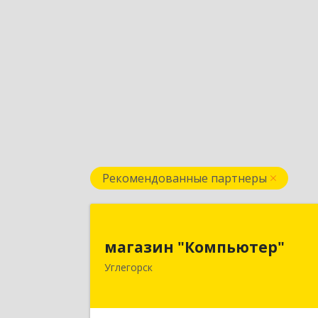
Рекомендованные партнеры
магазин "Компьютер
магазин "Компьютер"
694920, Сахалинская обл, Углегорски
Углегорск
р-н, Углегорск г, Победы ул, дом 
169, оф.