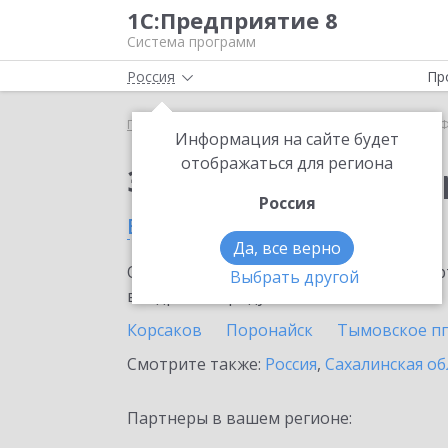
1С:Предприятие 8
Система программ
Россия
Пр
Главная
Сервисы ИТС
1С-Финконтроль
1С-Ф
Информация на сайте будет
отображаться для региона
Заказать 1С-Финконт
Россия
в Углегорске
Да, все верно
Ознакомьтесь с информационными карт
Выбрать другой
внедрение продукта.
Корсаков
Поронайск
Тымовское пг
Смотрите также:
Россия
,
Сахалинская об
Партнеры в вашем регионе: