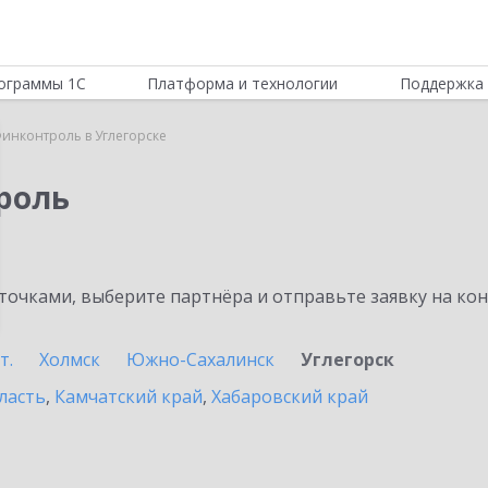
ограммы 1С
Платформа и технологии
Поддержка 
инконтроль в Углегорске
роль
очками, выберите партнёра и отправьте заявку на ко
т.
Холмск
Южно-Сахалинск
Углегорск
ласть
,
Камчатский край
,
Хабаровский край