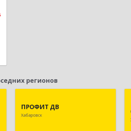
е
6
1
седних регионов
и
ПРОФИТ ДВ
ПРОФИТ ДВ
д
680000, Хабаровский край, Хабаровск
Хабаровск
-
г, Муравьева-Амурского ул, дом № 25,
м
пом.I