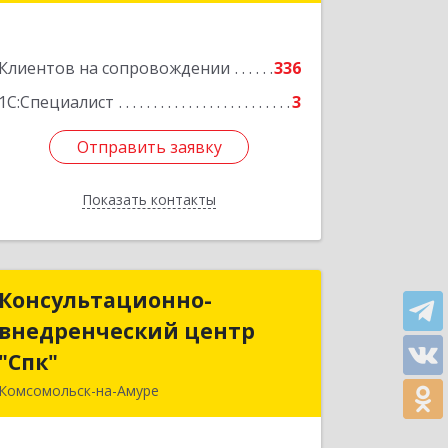
Подробнее
Клиентов на сопровождении
336
1С:Специалист
3
Отправить заявку
Отправить заявку
Показать контакты
Назад
Консультационно-
Консультационно-
внедренческий центр
внедренческий центр
"Спк"
"Спк"
Комсомольск-на-Амуре
681013, Хабаровский край,
Комсомольск-на-Амуре г, Димитрова,