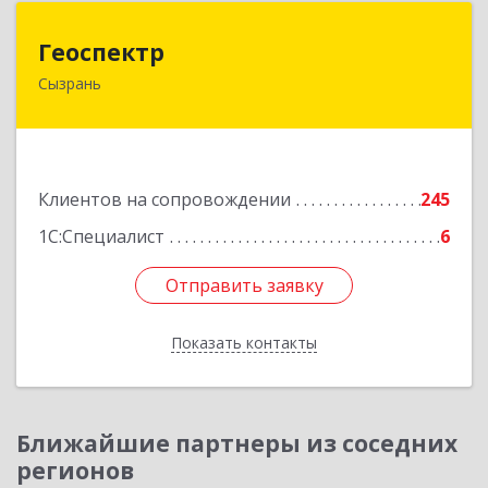
Геоспектр
Геоспектр
Сызрань
446001, Самарская обл, Сызрань г, Кирова ул,
дом № 46
Подробнее
Клиентов на сопровождении
245
1С:Специалист
6
Отправить заявку
Отправить заявку
Показать контакты
Назад
Ближайшие партнеры из соседних
регионов