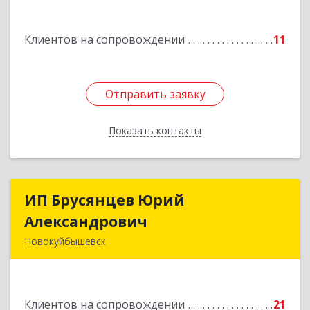
Подробнее
Клиентов на сопровождении
11
Отправить заявку
Отправить заявку
Показать контакты
Назад
ИП Брусянцев Юрий
ИП Брусянцев Юрий
Александрович
Александрович
Новокуйбышевск
446200, Самарская обл, Новокуйбышевск г,
Гагарина 11
Клиентов на сопровождении
21
Подробнее