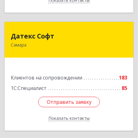
Показать контакты
Назад
Датекс Софт
Датекс Софт
Самара
443070, Самарская обл, Самара г, Партизанская
ул, дом № 86, оф.723
Подробнее
Клиентов на сопровождении
183
1С:Специалист
85
Отправить заявку
Отправить заявку
Показать контакты
Назад