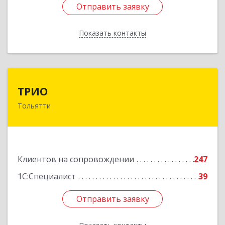
Отправить заявку
Отправить заявку
Показать контакты
Назад
ТРИО
ТРИО
Тольятти
445004, Самарская обл, Тольятти г,
Автозаводское ш, дом № 21, оф.200
Подробнее
Клиентов на сопровождении
247
1С:Специалист
39
Отправить заявку
Отправить заявку