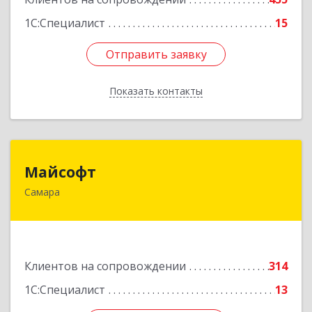
Подробнее
1С:Специалист
15
Отправить заявку
Отправить заявку
Показать контакты
Назад
Майсофт
Майсофт
Самара
443076, Самарская обл, Самара г, Партизанская
ул, дом № 177А, ком.1,2,3,4,5
Подробнее
Клиентов на сопровождении
314
1С:Специалист
13