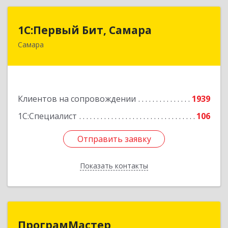
1С:Первый Бит, Самара
1С:Первый Бит, Самара
Самара
443013, Самарская обл, Самара г, Дачная ул,
дом № 24, пом.2/25
Подробнее
Клиентов на сопровождении
1939
1С:Специалист
106
Отправить заявку
Отправить заявку
Показать контакты
Назад
ПрограмМастер
ПрограмМастер