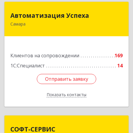
Автоматизация Успеха
Автоматизация Успеха
Самара
443011, Самарская обл, Самара г, 22
Партсъезда ул, дом № 207, оф.14
Подробнее
Клиентов на сопровождении
169
1С:Специалист
14
Отправить заявку
Отправить заявку
Показать контакты
Назад
СОФТ-СЕРВИС
СОФТ-СЕРВИС