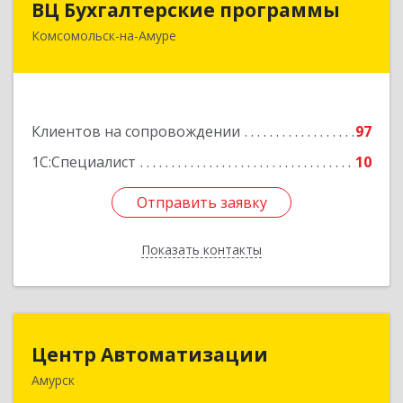
ВЦ Бухгалтерские программы
Комсомольск-на-Амуре
681000, Хабаровский край, Комсомольск-на-
Амуре г, Сидоренко ул, дом № 1А
Подробнее
Клиентов на сопровождении
97
1С:Специалист
10
Отправить заявку
Отправить заявку
Показать контакты
Назад
Центр Автоматизации
Центр Автоматизации
Амурск
682640, Хабаровский край, Амурск г, Мира пр-