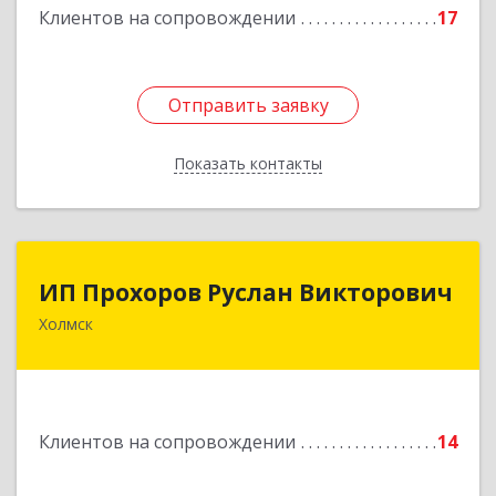
Клиентов на сопровождении
17
Подробнее
Отправить заявку
Отправить заявку
Показать контакты
Назад
ИП Прохоров Руслан Викторович
ИП Прохоров Руслан Викторович
Холмск
694620, Сахалинская обл, Холмский р-н, Холмск
г, Александра Матросова ул, дом № 6Б, кв.32
Подробнее
Клиентов на сопровождении
14