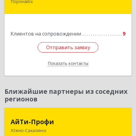
Поронайск
694242, Сахалинская обл, Поронайск г, Фрунзе
ул, дом № 14, кв.51
Подробнее
Клиентов на сопровождении
9
Отправить заявку
Отправить заявку
Показать контакты
Назад
Ближайшие партнеры из соседних
регионов
АйТи-Профи
АйТи-Профи
Южно-Сахалинск
693023, Сахалинская обл, город Южно-