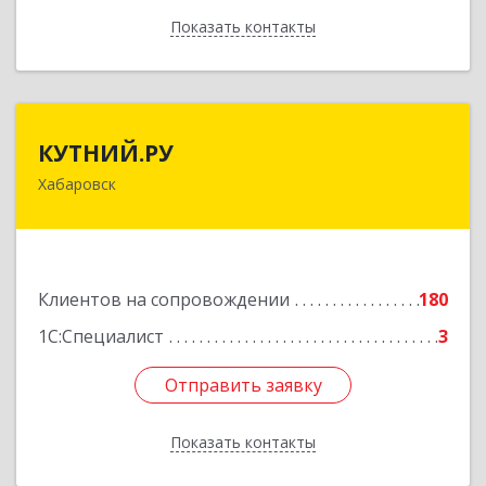
Показать контакты
Назад
КУТНИЙ.РУ
КУТНИЙ.РУ
Хабаровск
680007, Хабаровский край, Хабаровск г,
Шевчука ул, дом № 42, оф.505
Подробнее
Клиентов на сопровождении
180
1С:Специалист
3
Отправить заявку
Отправить заявку
Показать контакты
Назад