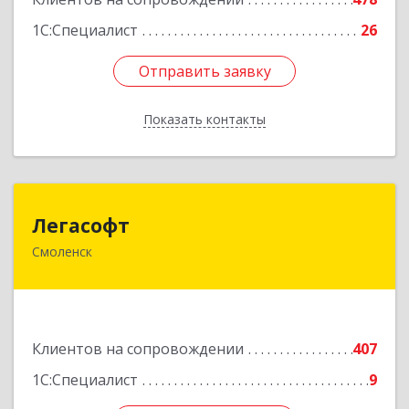
1С:Специалист
26
Отправить заявку
Отправить заявку
Показать контакты
Назад
Легасофт
Легасофт
Смоленск
214018, Смоленская обл, Смоленск г, Ново-
Рославльская ул, дом № 13
Подробнее
Клиентов на сопровождении
407
1С:Специалист
9