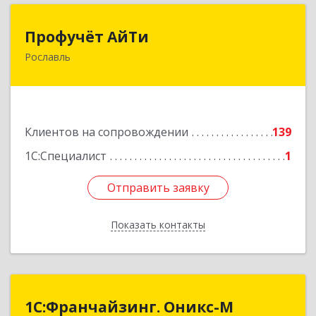
Профучёт АйТи
Профучёт АйТи
Рославль
216500, Смоленская обл, Рославльский р-н,
Рославль г, Урицкого ул, дом № 13, кв.4
Подробнее
Клиентов на сопровождении
139
1С:Специалист
1
Отправить заявку
Отправить заявку
Показать контакты
Назад
1С:Франчайзинг. Оникс-М
1С:Франчайзинг. Оникс-М