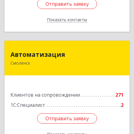
Отправить заявку
Отправить заявку
Показать контакты
Назад
Автоматизация
Автоматизация
Смоленск
214019, Смоленская обл, Смоленск г, Марии
Октябрьской ул, дом № 16, оф.107
Подробнее
Клиентов на сопровождении
271
1С:Специалист
2
Отправить заявку
Отправить заявку