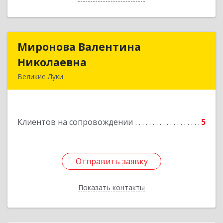
Миронова Валентина
Миронова Валентина
Николаевна
Николаевна
Великие Луки
Подробнее
Клиентов на сопровождении
5
Отправить заявку
Отправить заявку
Показать контакты
Назад