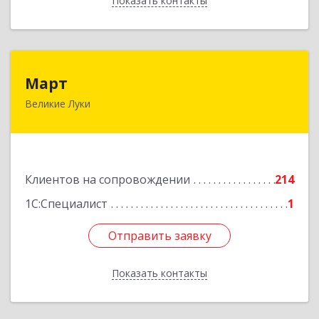
Показать контакты
Назад
Март
Март
Великие Луки
182113, Псковская обл, Великие Луки г,
Ботвина ул, дом № 17 А, пом.1003
Подробнее
Клиентов на сопровождении
214
1С:Специалист
1
Отправить заявку
Отправить заявку
Показать контакты
Назад