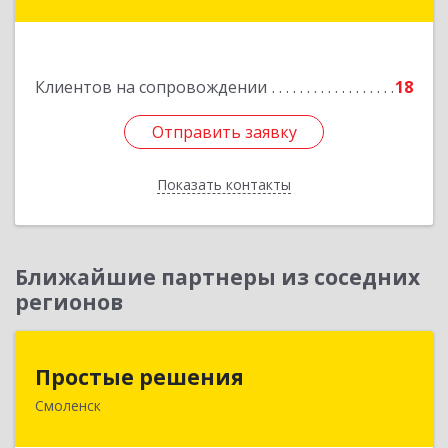
г.Борисов, ул. Чапаева, д.1, комната 208а, а/я
962
Подробнее
Клиентов на сопровождении
18
Отправить заявку
Отправить заявку
Показать контакты
Назад
Ближайшие партнеры из соседних
регионов
Простые решения
Простые решения
Смоленск
214015, Смоленская обл, Смоленск г, Большая
Краснофлотская ул, дом № 17