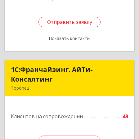
Отправить заявку
Отправить заявку
Показать контакты
Назад
1С:Франчайзинг. АйТи-
1С:Франчайзинг. АйТи-
Консалтинг
Консалтинг
Торопец
172840, Тверская обл, Торопец г, Гоголя ул,
дом № 13
Клиентов на сопровождении
49
Подробнее