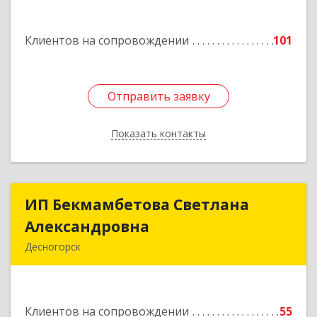
Подробнее
Клиентов на сопровождении
101
Отправить заявку
Отправить заявку
Показать контакты
Назад
ИП Бекмамбетова Светлана
ИП Бекмамбетова Светлана
Александровна
Александровна
Десногорск
216400, Смоленская обл, Десногорск г, 4-й мкр,
дом № 7, кв.11
Клиентов на сопровождении
55
Подробнее