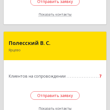
Отправить заявку
Отправить заявку
Показать контакты
Назад
Полесский В. С.
Полесский В. С.
Ярцево
215800,Смоленская обл. г. Ярцево,
ул.Краснофлотская д.30
Подробнее
Клиентов на сопровождении
7
Отправить заявку
Отправить заявку
Показать контакты
Назад