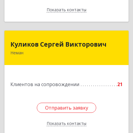
Показать контакты
Назад
Куликов Сергей Викторович
Куликов Сергей Викторович
Неман
238710, Калининградская обл, Неман г,
Красноармейская ул, дом № 8, кв.60
Подробнее
Клиентов на сопровождении
21
Отправить заявку
Отправить заявку
Показать контакты
Назад