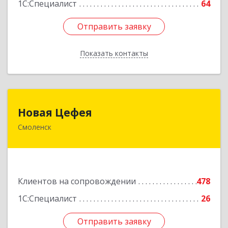
1С:Специалист
64
Отправить заявку
Отправить заявку
Показать контакты
Назад
Новая Цефея
Новая Цефея
Смоленск
214018, Смоленская обл, Смоленск г, Раевского
ул, дом № 10
Подробнее
Клиентов на сопровождении
478
1С:Специалист
26
Отправить заявку
Отправить заявку