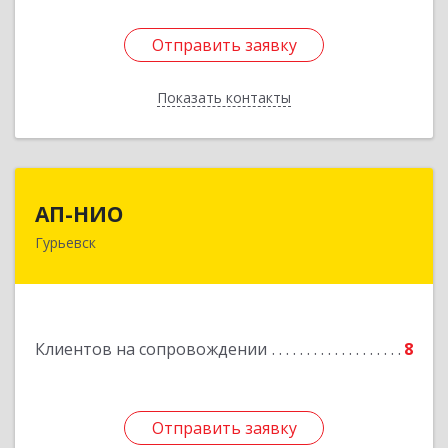
Отправить заявку
Отправить заявку
Показать контакты
Назад
АП-НИО
АП-НИО
Гурьевск
238300 Калининградская обл, Гурьевск г,
Советская ул, дом № 22, кв. № 26
Подробнее
Клиентов на сопровождении
8
Отправить заявку
Отправить заявку