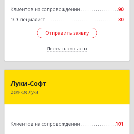
Клиентов на сопровождении
90
Подробнее
1С:Специалист
30
Отправить заявку
Отправить заявку
Показать контакты
Назад
Луки-Софт
Луки-Софт
Великие Луки
182113, Псковская обл, Великие Луки г,
Октябрьский пр-кт, дом № 56А, оф.2
Подробнее
Клиентов на сопровождении
101