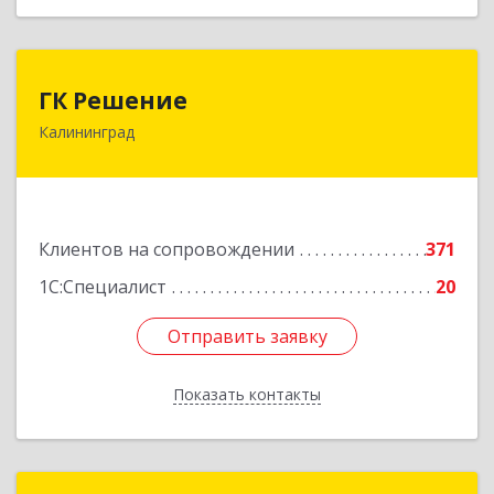
ГК Решение
ГК Решение
Калининград
236038, Калининградская обл, Калининград г,
Липовая аллея ул, дом № 2
Подробнее
Клиентов на сопровождении
371
1С:Специалист
20
Отправить заявку
Отправить заявку
Показать контакты
Назад