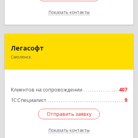
Показать контакты
Назад
Легасофт
Легасофт
Смоленск
214018, Смоленская обл, Смоленск г, Ново-
Рославльская ул, дом № 13
Подробнее
Клиентов на сопровождении
407
1С:Специалист
9
Отправить заявку
Отправить заявку
Показать контакты
Назад