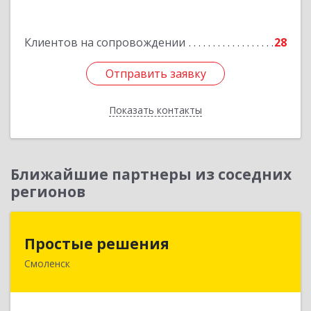
Подробнее
Клиентов на сопровождении
28
Отправить заявку
Отправить заявку
Показать контакты
Назад
Ближайшие партнеры из соседних
регионов
Простые решения
Простые решения
Смоленск
214015, Смоленская обл, Смоленск г, Большая
Краснофлотская ул, дом № 17