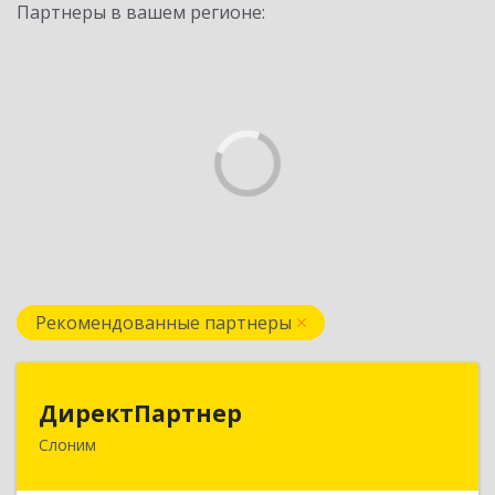
Партнеры в вашем регионе:
Рекомендованные партнеры
ДиректПартнер
ДиректПартнер
Слоним
231800, РБ, Гродненская область, г. Слоним, ул.
Брестская, д.40, ком.59