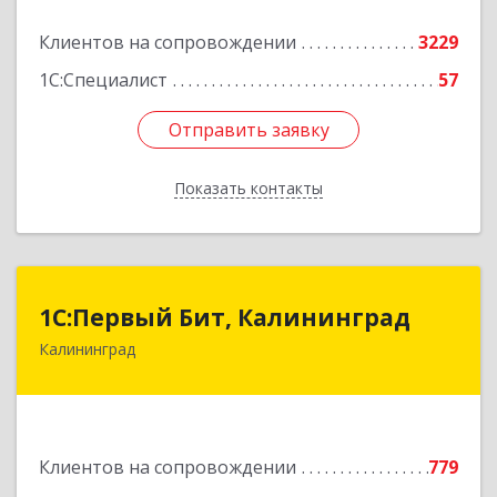
Подробнее
Клиентов на сопровождении
3229
1С:Специалист
57
Отправить заявку
Отправить заявку
Показать контакты
Назад
1С:Первый Бит, Калининград
1С:Первый Бит, Калининград
Калининград
236006, Калининградская обл, Калининград г,
Ленинский пр-кт, дом № 30
Подробнее
Клиентов на сопровождении
779