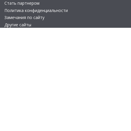
Стать партнером
Политика конфиденциальности
Замечания по сайту
Другие сайты
Телефон:
+7 (495) 737-92-57
Email:
site_v8@1c.ru
Отдел продаж:
г. Москва
,
улица Селезнёвская, дом 21
© 2026 АО «Группа 1С» (правопреемник «1С»). Все права на сайт
защищены
© 2011- 2026 ООО «1С-Софт» (
о компании
).
Исключительное право на технологическую платформу
«1С:Предприятие 8» и типовые конфигурации программных
продуктов системы «1С:Предприятие 8», представленные на
этом сайте, принадлежит ООО «1С-Софт» - 100% дочерней