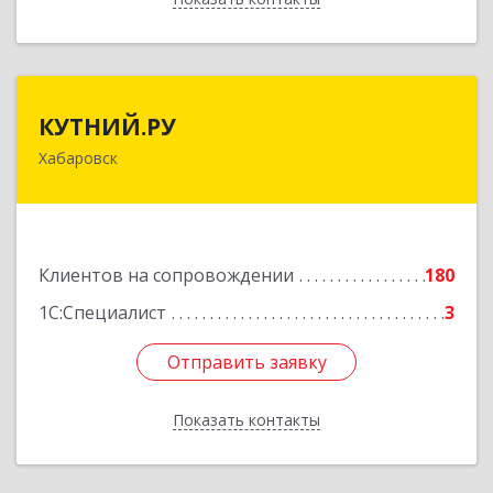
КУТНИЙ.РУ
КУТНИЙ.РУ
Хабаровск
680007, Хабаровский край, Хабаровск г,
Шевчука ул, дом № 42, оф.505
Подробнее
Клиентов на сопровождении
180
1С:Специалист
3
Отправить заявку
Отправить заявку
Показать контакты
Назад