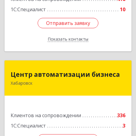
1С:Специалист
10
Отправить заявку
Отправить заявку
Показать контакты
Назад
Центр автоматизации бизнеса
Центр автоматизации бизнеса
Хабаровск
680030, Хабаровский край, Хабаровск г, Ленина
ул, дом № 4, оф.802
Подробнее
Клиентов на сопровождении
336
1С:Специалист
3