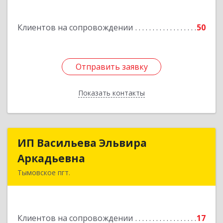
Подробнее
Клиентов на сопровождении
50
Отправить заявку
Отправить заявку
Показать контакты
Назад
ИП Васильева Эльвира
ИП Васильева Эльвира
Аркадьевна
Аркадьевна
Тымовское пгт.
694400, Сахалинская обл, Тымовский р-н,
Тымовское пгт, Красноармейская ул, дом № 34,
кв.9
Клиентов на сопровождении
17