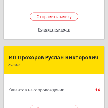
Подробнее
Отправить заявку
Отправить заявку
Показать контакты
Назад
ИП Прохоров Руслан Викторович
ИП Прохоров Руслан Викторович
Холмск
694620, Сахалинская обл, Холмский р-н, Холмск
г, Александра Матросова ул, дом № 6Б, кв.32
Подробнее
Клиентов на сопровождении
14