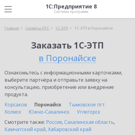
1С:Предприятие 8
Система программ
Главная
Сервисы ИТС
1С-ЭТП
1С-ЭТП в Поронайске
Заказать 1С-ЭТП
в Поронайске
Ознакомьтесь с информационными карточками,
выберите партнёра и отправьте заявку на
консультацию, приобретение или внедрение
продукта.
Корсаков
Поронайск
Тымовское пгт.
Холмск
Южно-Сахалинск
Углегорск
Смотрите также:
Россия
,
Сахалинская область
,
Камчатский край
,
Хабаровский край