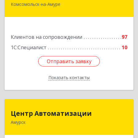
Комсомольск-на-Амуре
681000, Хабаровский край, Комсомольск-на-
Амуре г, Сидоренко ул, дом № 1А
Подробнее
Клиентов на сопровождении
97
1С:Специалист
10
Отправить заявку
Отправить заявку
Показать контакты
Назад
Центр Автоматизации
Центр Автоматизации
Амурск
682640, Хабаровский край, Амурск г, Мира пр-
кт, дом № 55, оф.2