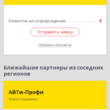
ул, дом № 14, кв.51
Подробнее
Клиентов на сопровождении
9
Отправить заявку
Отправить заявку
Показать контакты
Назад
Ближайшие партнеры из соседних
регионов
АйТи-Профи
АйТи-Профи
Южно-Сахалинск
693023, Сахалинская обл, город Южно-
Сахалинск г.о., Южно-Сахалинск г, Емельянова