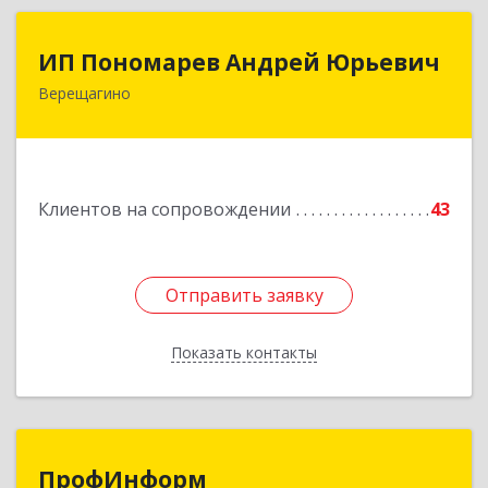
ИП Пономарев Андрей Юрьевич
ИП Пономарев Андрей Юрьевич
Верещагино
617120, Пермский край, Верещагинский р-н,
Верещагино г, Октябрьская ул, дом № 68, оф.1
Подробнее
Клиентов на сопровождении
43
Отправить заявку
Отправить заявку
Показать контакты
Назад
ПрофИнформ
ПрофИнформ