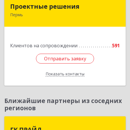
Проектные решения
Проектные решения
Пермь
614087, Пермский край, Пермь г, Малкова ул,
дом № 28
Подробнее
Клиентов на сопровождении
591
Отправить заявку
Отправить заявку
Показать контакты
Назад
Ближайшие партнеры из соседних
регионов
ГК ПРАЙД
ГК ПРАЙД