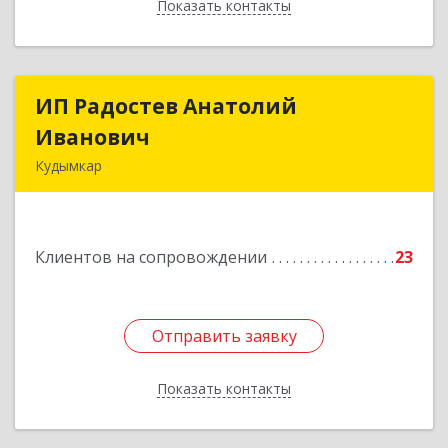
Показать контакты
Назад
ИП Радостев Анатолий
ИП Радостев Анатолий
Иванович
Иванович
Кудымкар
619000, Пермский край, Кудымкар г, Герцена
ул, дом № 52
Клиентов на сопровождении
23
Подробнее
Отправить заявку
Отправить заявку
Показать контакты
Назад