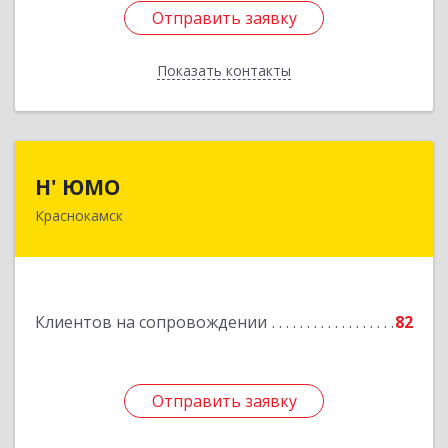
Отправить заявку
Отправить заявку
Показать контакты
Назад
Н' ЮМО
Н' ЮМО
Краснокамск
617060, Пермский край, Краснокамский р-н,
Краснокамск г, Большевистская ул, дом № 38,
оф.3
Подробнее
Клиентов на сопровождении
82
Отправить заявку
Отправить заявку