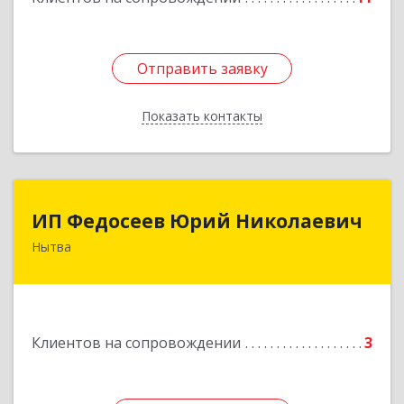
Отправить заявку
Отправить заявку
Показать контакты
Назад
ИП Федосеев Юрий Николаевич
ИП Федосеев Юрий Николаевич
Нытва
617000, Пермский край, Нытвенский р-н,
Нытва г, Ленина пр-кт, дом № 36 8
Подробнее
Клиентов на сопровождении
3