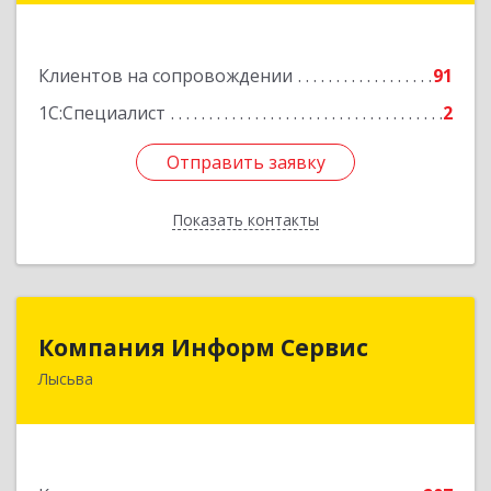
Подробнее
Клиентов на сопровождении
91
1С:Специалист
2
Отправить заявку
Отправить заявку
Показать контакты
Назад
Компания Информ Сервис
Компания Информ Сервис
Лысьва
618909, Пермский край, Лысьва г, Металлистов
ул, дом № 3, оф.535
Подробнее