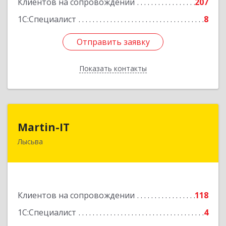
Клиентов на сопровождении
207
1С:Специалист
8
Отправить заявку
Отправить заявку
Показать контакты
Назад
Martin-IT
Martin-IT
Лысьва
618900, Пермский край, Лысьва г, Смышляева
ул, дом № 36, этаж 3, оф.7
Подробнее
Клиентов на сопровождении
118
1С:Специалист
4