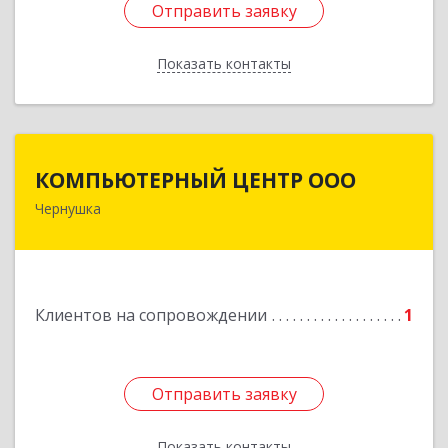
Отправить заявку
Отправить заявку
Показать контакты
Назад
КОМПЬЮТЕРНЫЙ ЦЕНТР ООО
КОМПЬЮТЕРНЫЙ ЦЕНТР ООО
Чернушка
617830, Пермский край г. Чернушка, ул.
Коммунистическая, д. 9
Подробнее
Клиентов на сопровождении
1
Отправить заявку
Отправить заявку
Показать контакты
Назад