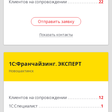
Клиентов на сопровождении
22
Отправить заявку
Отправить заявку
Показать контакты
Назад
1С:Франчайзинг. ЭКСПЕРТ
1С:Франчайзинг. ЭКСПЕРТ
Новошахтинск
346901, Ростовская обл, Новошахтинск г,
Куйбышева ул, дом № 6, кв.2
Подробнее
Клиентов на сопровождении
12
1С:Специалист
1