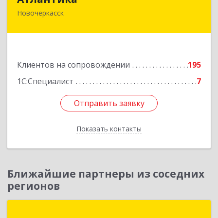
Новочеркасск
346428, Ростовская обл, Новочеркасск г,
Кривопустенко пер, домовладение № 4А, пом.1
Подробнее
Клиентов на сопровождении
195
1С:Специалист
7
Отправить заявку
Отправить заявку
Показать контакты
Назад
Ближайшие партнеры из соседних
регионов
1С-Рарус Ростов-на-Дону