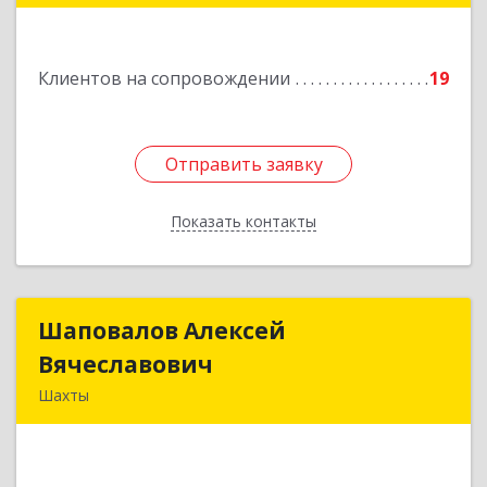
Подробнее
Клиентов на сопровождении
19
Отправить заявку
Отправить заявку
Показать контакты
Назад
Шаповалов Алексей
Шаповалов Алексей
Вячеславович
Вячеславович
Шахты
346510, Шахты г, Ленина ул, дом № 142
Подробнее