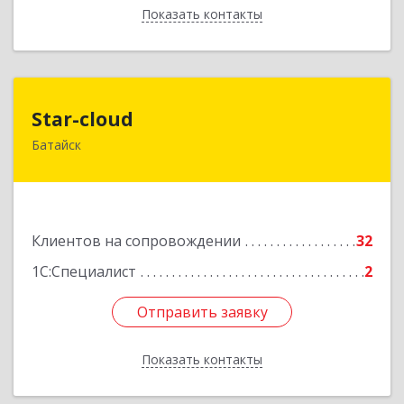
Показать контакты
Назад
Star-cloud
Star-cloud
Батайск
346880, Ростовская обл, Батайск г, Фермерская
ул, дом № 16, оф.8
Подробнее
Клиентов на сопровождении
32
1С:Специалист
2
Отправить заявку
Отправить заявку
Показать контакты
Назад