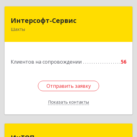
Интерсофт-Сервис
Интерсофт-Сервис
Шахты
346480, Ростовская обл, Шахты г, Советская ул,
дом № 279/10
Подробнее
Клиентов на сопровождении
56
Отправить заявку
Отправить заявку
Показать контакты
Назад
ИнТОП