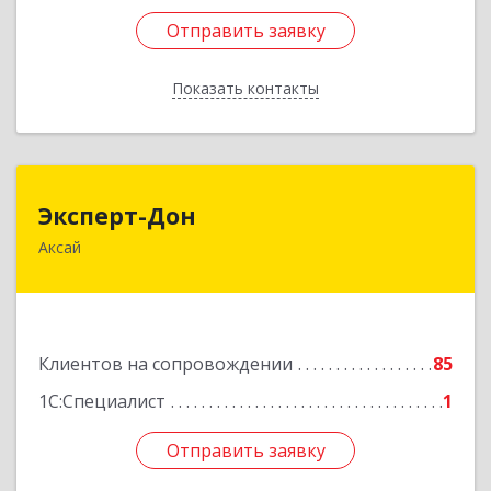
Отправить заявку
Отправить заявку
Показать контакты
Назад
Эксперт-Дон
Эксперт-Дон
Аксай
346720, Ростовская обл, Аксай г, Буденного ул,
дом № 136, оф.16-17
Подробнее
Клиентов на сопровождении
85
1С:Специалист
1
Отправить заявку
Отправить заявку