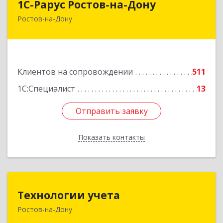
1С-Рарус Ростов-на-Дону
Ростов-на-Дону
344002, Ростовская обл, г.о. город Ростов-на-
Дону, Ростов-на-Дону г, Газетный пер, дом №
47Б
Подробнее
Клиентов на сопровождении
511
1С:Специалист
13
Отправить заявку
Отправить заявку
Показать контакты
Назад
Технологии учета
Технологии учета
Ростов-на-Дону
344064, Ростовская обл, Ростов-на-Дону г,