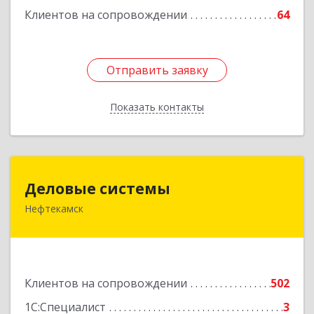
Клиентов на сопровождении
64
Отправить заявку
Отправить заявку
Показать контакты
Назад
Деловые системы
Деловые системы
Нефтекамск
452689, Башкортостан Респ, Нефтекамск г,
Ленина ул, дом № 47В, пом.3
Подробнее
Клиентов на сопровождении
502
1С:Специалист
3