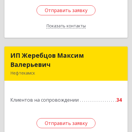
Отправить заявку
Отправить заявку
Показать контакты
Назад
ИП Жеребцов Максим
ИП Жеребцов Максим
Валерьевич
Валерьевич
Нефтекамск
452680, Башкортостан Респ, Нефтекамск г,
Зодчих ул, строение № 20 "В"
Клиентов на сопровождении
34
Подробнее
Отправить заявку
Отправить заявку