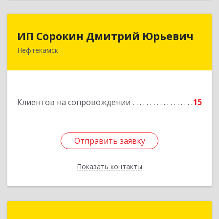
ИП Сорокин Дмитрий Юрьевич
ИП Сорокин Дмитрий Юрьевич
Нефтекамск
452684, Башкортостан Респ, Нефтекамск г,
Дорожная ул, дом № 23, кв.60
Подробнее
Клиентов на сопровождении
15
Отправить заявку
Отправить заявку
Показать контакты
Назад
Назаров Алексей Анатольевич