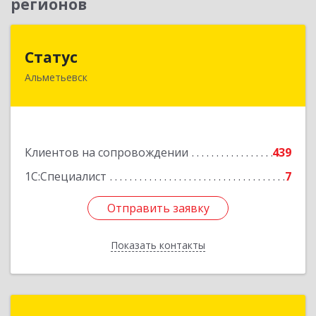
регионов
Статус
Статус
Альметьевск
423450, Татарстан Респ, Альметьевск г, Мира
ул, дом № 10
Подробнее
Клиентов на сопровождении
439
1С:Специалист
7
Отправить заявку
Отправить заявку
Показать контакты
Назад