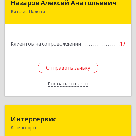
Назаров Алексей Анатольевич
Вятские Поляны
612964,Кировская обл,город Вятские Поляны
г.о.,Вятские Поляны г,Кирова ул,д. 8,кв. 55
Подробнее
Клиентов на сопровождении
17
Отправить заявку
Отправить заявку
Показать контакты
Назад
Интерсервис
Интерсервис
Лениногорск
423250, Татарстан Респ, Лениногорск г,