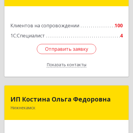
Нижнекамск г, Шинников пр-кт, дом № 13А,
пом.1004
Подробнее
Клиентов на сопровождении
100
1С:Специалист
4
Отправить заявку
Отправить заявку
Показать контакты
Назад
ИП Костина Ольга Федоровна
ИП Костина Ольга Федоровна
Нижнекамск
Подробнее