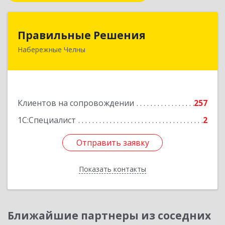
Правильные Решения
Правильные Решения
Набережные Челны
423832, Татарстан Респ, Набережные Челны г,
Дружбы Народов пр-кт, дом № 38А, кв.55
Подробнее
Клиентов на сопровождении
257
1С:Специалист
2
Отправить заявку
Отправить заявку
Показать контакты
Назад
Ближайшие партнеры из соседних