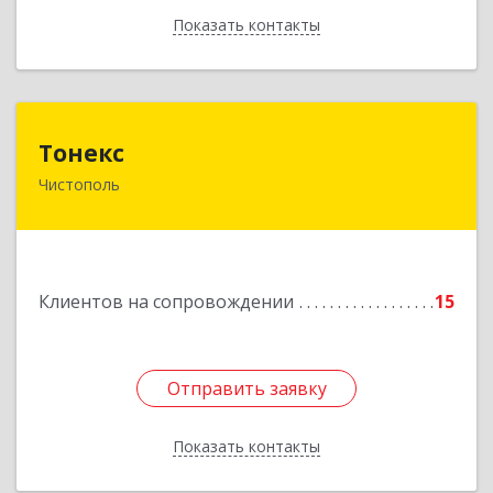
Показать контакты
Назад
Тонекс
Тонекс
Чистополь
422980, Татарстан Респ, Чистопольский р-н,
Чистополь г, К.Маркса ул, дом № 23, кв.10
Подробнее
Клиентов на сопровождении
15
Отправить заявку
Отправить заявку
Показать контакты
Назад