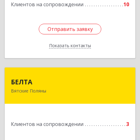
Подробнее
Клиентов на сопровождении
10
Отправить заявку
Отправить заявку
Показать контакты
Назад
БЕЛТА
БЕЛТА
Вятские Поляны
612960, Кировская обл, Вятские Поляны г,
Тойменка ул, дом № 8Г
Подробнее
Клиентов на сопровождении
3