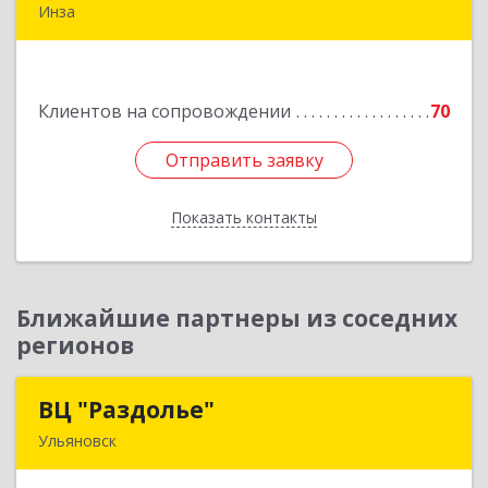
Инза
433030, Ульяновская обл, Инзенский р-н, Инза
г, Красных Бойцов ул, дом № 18, кв.4
Клиентов на сопровождении
70
Подробнее
Отправить заявку
Отправить заявку
Показать контакты
Назад
Ближайшие партнеры из соседних
регионов
ВЦ "Раздолье"
ВЦ "Раздолье"
Ульяновск
432001, Ульяновская обл, Ульяновск г, Марата