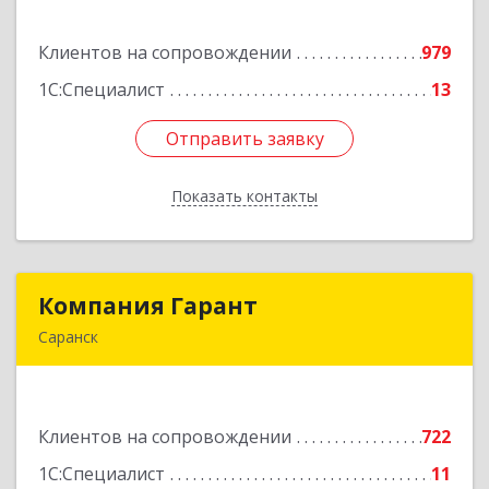
ул, дом № 13, оф.1
Клиентов на сопровождении
979
Подробнее
1С:Специалист
13
Отправить заявку
Отправить заявку
Показать контакты
Назад
Компания Гарант
Компания Гарант
Саранск
430005, Мордовия Респ, Саранск г,
Большевистская ул, дом № 60, этаж 4 оф.7
Клиентов на сопровождении
722
Подробнее
1С:Специалист
11