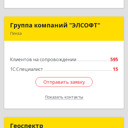
Группа компаний "ЭЛСОФТ"
Группа компаний "ЭЛСОФТ"
Пенза
440020, Пензенская обл, Пенза г, Суворова ул,
дом № 145, корпус а, оф.41
Клиентов на сопровождении
595
Подробнее
1С:Специалист
15
Отправить заявку
Отправить заявку
Показать контакты
Назад
Геоспектр
Геоспектр