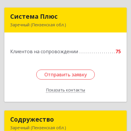
Система Плюс
Система Плюс
Заречный (Пензенская обл.)
442960, Пензенская обл, Заречный г,
Комсомольская ул, дом № 1-205
Клиентов на сопровождении
75
Подробнее
Отправить заявку
Отправить заявку
Показать контакты
Назад
Содружество
Содружество
Заречный (Пензенская обл.)