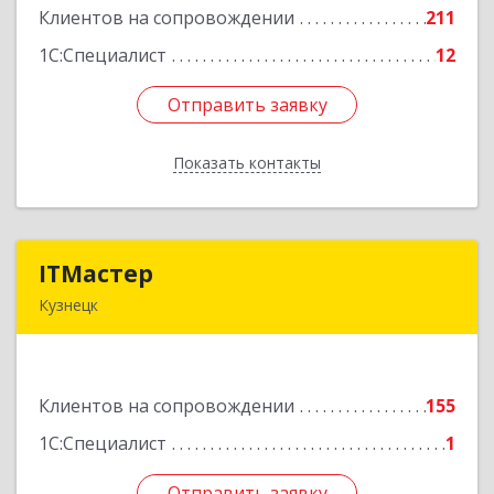
Клиентов на сопровождении
211
Подробнее
1С:Специалист
12
Отправить заявку
Отправить заявку
Показать контакты
Назад
ITМастер
ITМастер
Кузнецк
442537, Пензенская обл, Кузнецк г, Белинского
ул, дом № 82, ДЦ"Сфера", оф.15
Клиентов на сопровождении
155
Подробнее
1С:Специалист
1
Отправить заявку
Отправить заявку