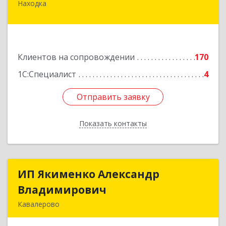
Находка
692916, Приморский край, Находка г,
Чернышевского ул, дом № 36, оф.305
Подробнее
Клиентов на сопровождении
170
1С:Специалист
4
Отправить заявку
Отправить заявку
Показать контакты
Назад
ИП Якименко Александр
ИП Якименко Александр
Владимирович
Владимирович
Кавалерово
692400, Приморский край, Кавалеровский р-н,