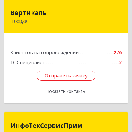
Вертикаль
Вертикаль
Находка
692928, Приморский край, Находка г,
Постышева ул, дом № 27
Подробнее
Клиентов на сопровождении
276
1С:Специалист
2
Отправить заявку
Отправить заявку
Показать контакты
Назад
ИнфоТехСервисПрим
ИнфоТехСервисПрим