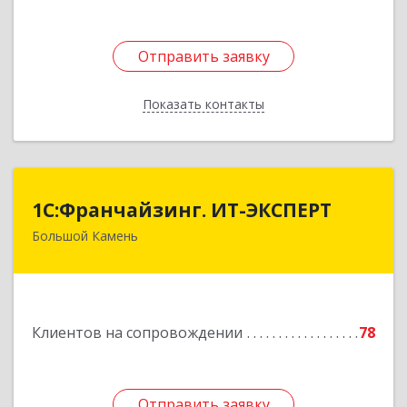
Отправить заявку
Отправить заявку
Показать контакты
Назад
1С:Франчайзинг. ИТ-ЭКСПЕРТ
1С:Франчайзинг. ИТ-ЭКСПЕРТ
Большой Камень
692806, Приморский край, Большой Камень г,
Карла Маркса ул, дом № 57, этаж 3
Подробнее
Клиентов на сопровождении
78
Отправить заявку
Отправить заявку