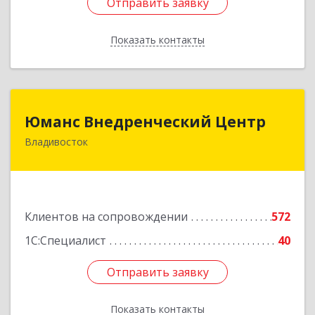
Отправить заявку
Отправить заявку
Показать контакты
Назад
Юманс Внедренческий Центр
Юманс Внедренческий Центр
Владивосток
690014, Приморский край, Владивосток г,
Некрасовская ул, дом № 48а
Подробнее
Клиентов на сопровождении
572
1С:Специалист
40
Отправить заявку
Отправить заявку
Показать контакты
Назад