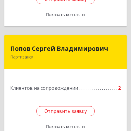
Показать контакты
Назад
Попов Сергей Владимирович
Попов Сергей Владимирович
Партизанск
692922, Приморский край, г. Находка, ул.
Пограничная, 30-18
Подробнее
Клиентов на сопровождении
2
Отправить заявку
Отправить заявку
Показать контакты
Назад