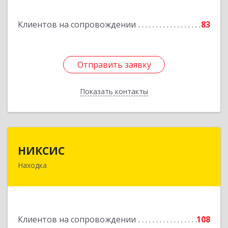
Горнореченский пгт, Октябрьская ул, дом № 5
Клиентов на сопровождении
83
Подробнее
Отправить заявку
Отправить заявку
Показать контакты
Назад
НИКСИС
НИКСИС
Находка
692903, Приморский край, Находка г,
Находкинский пр-кт, дом № 84, кв.73А
Подробнее
Клиентов на сопровождении
108