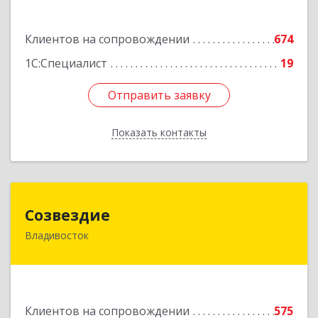
Подробнее
Клиентов на сопровождении
674
1С:Специалист
19
Отправить заявку
Отправить заявку
Показать контакты
Назад
Созвездие
Созвездие
Владивосток
690069, Приморский край, Владивосток г,
Тухачевского ул, дом № 62, кв.94
Подробнее
Клиентов на сопровождении
575