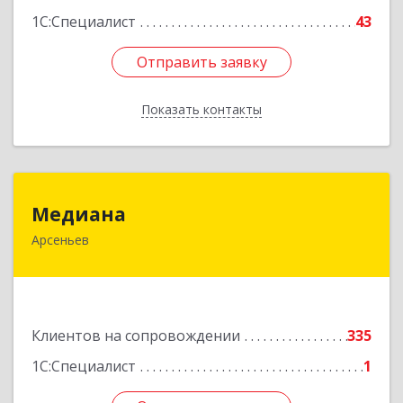
1С:Специалист
43
Отправить заявку
Отправить заявку
Показать контакты
Назад
Медиана
Медиана
Арсеньев
692330, Приморский край, Арсеньев г,
Ломоносова ул, дом № 24, кв.1
Подробнее
Клиентов на сопровождении
335
1С:Специалист
1