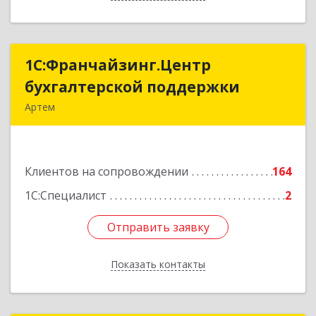
1С:Франчайзинг.Центр
1С:Франчайзинг.Центр
бухгалтерской поддержки
бухгалтерской поддержки
Артем
692760, Приморский край, Артем г, Фрунзе ул,
дом № 54А, каб.21
Клиентов на сопровождении
164
Подробнее
1С:Специалист
2
Отправить заявку
Отправить заявку
Показать контакты
Назад