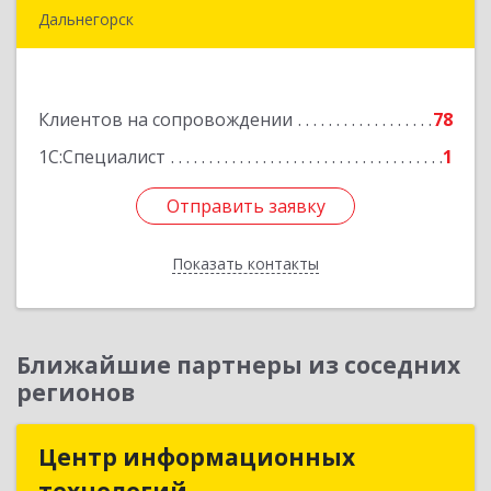
Дальнегорск
692446, Приморский край, Дальнегорск г,
Инженерная ул, дом № 28, кв.1
Клиентов на сопровождении
78
Подробнее
1С:Специалист
1
Отправить заявку
Отправить заявку
Показать контакты
Назад
Ближайшие партнеры из соседних
регионов
Центр информационных
Центр информационных