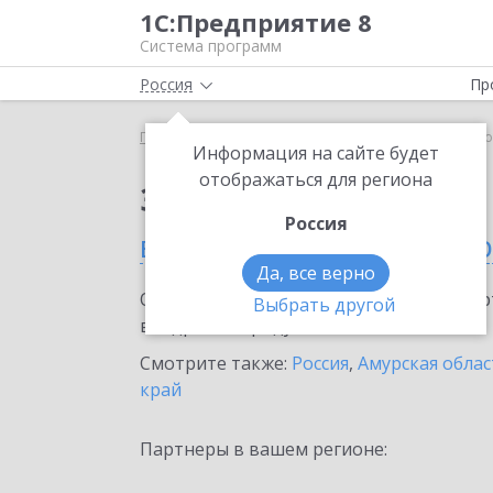
1С:Предприятие 8
Система программ
Россия
Пр
Главная
Сервисы ИТС
1С-ЭТП
1С-ЭТП в Благ
Информация на сайте будет
отображаться для региона
Заказать 1С-ЭТП
Россия
в Благовещенске (Амур
Да, все верно
Ознакомьтесь с информационными карт
Выбрать другой
внедрение продукта.
Смотрите также:
Россия
,
Амурская облас
край
Партнеры в вашем регионе: