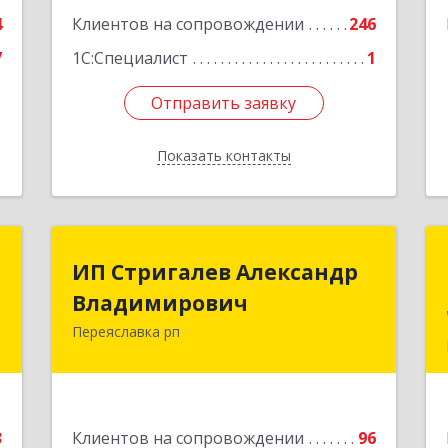
е
Подробнее
4
Клиентов на сопровождении
246
7
1С:Специалист
1
Отправить заявку
Отправить заявку
Показать контакты
Назад
я
ИП Стригалев Александр
ИП Стригалев Александр
"
Владимирович
Владимирович
Переяславка рп
н
682910, Хабаровский край, Имени
3
Лазо р-н, Переяславка рп, Ленина ул,
дом № 30, оф.1
е
Подробнее
3
Клиентов на сопровождении
96