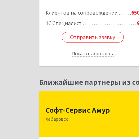
Клиентов на сопровождении
65
1С:Специалист
Отправить заявку
Отправить заявку
Показать контакты
Назад
Ближайшие партнеры из со
Софт-Сервис Аму
Софт-Сервис Амур
680000, Хабаровский край, Хабаровс
Хабаровск
г, Муравьева-Амурского ул., дом № 4
оф.1