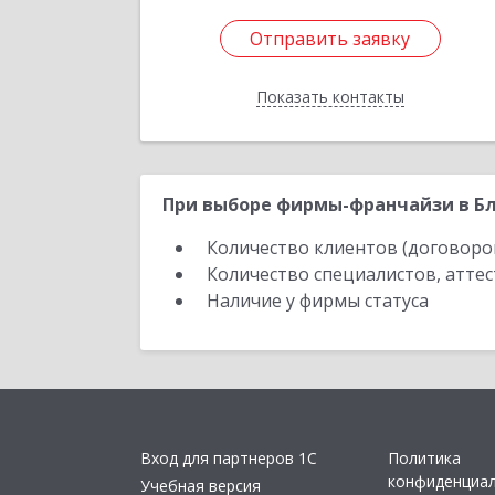
Отправить заявку
Отправить заявку
Показать контакты
Назад
При выборе фирмы-франчайзи в Бла
Количество клиентов (договоро
Количество специалистов, атте
Наличие у фирмы статуса
Вход для партнеров 1С
Политика
конфиденциа
Учебная версия