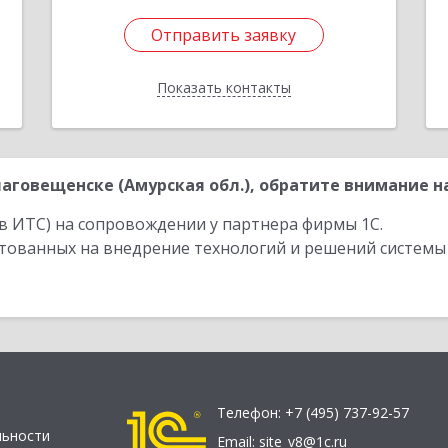
Отправить заявку
Отправить заявку
Показать контакты
Назад
говещенске (Амурская обл.), обратите внимание на
в ИТС) на сопровождении у партнера фирмы 1С.
стованных на внедрение технологий и решений системы
Телефон:
+7 (495) 737-92-57
льности
Email:
site_v8@1c.ru