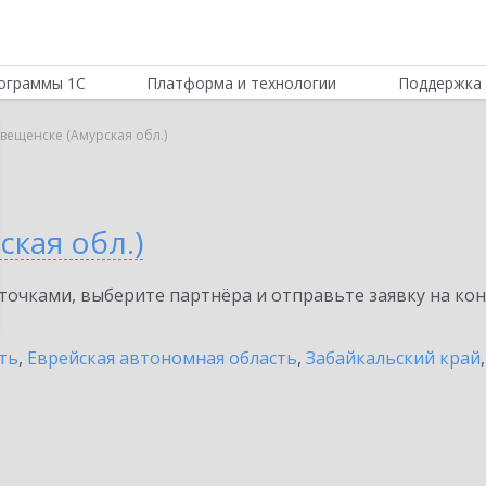
ограммы 1С
Платформа и технологии
Поддержка 
овещенске (Амурская обл.)
ская обл.)
очками, выберите партнёра и отправьте заявку на ко
ть
,
Еврейская автономная область
,
Забайкальский край