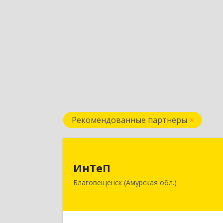
Рекомендованные партнеры
ИнТе
ИнТеП
675000, Амурская обл, Благовещенс
Благовещенск (Амурская обл.)
г, Горького ул, дом № 172/
Подробне