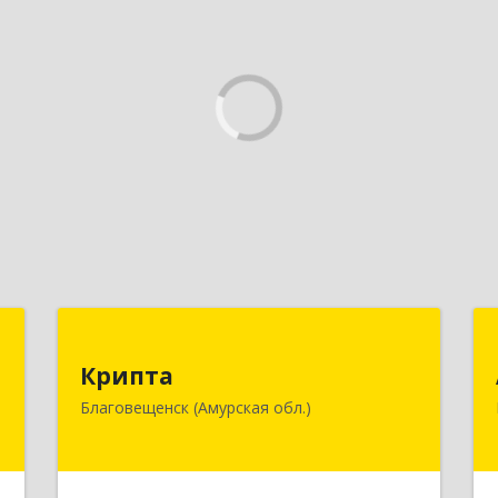
П
Крипта
Крипта
к
675000, Амурская обл, Благовещенск
Благовещенск (Амурская обл.)
1
г, Амурская ул, дом № 236, оф.7-8
е
Подробнее