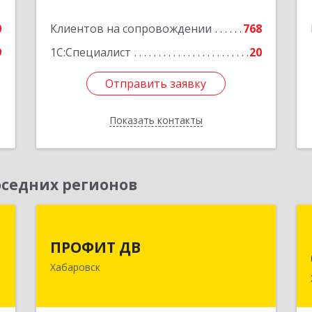
0
Клиентов на сопровождении
768
9
1С:Специалист
20
Отправить заявку
Отправить заявку
Показать контакты
Назад
седних регионов
р
ПРОФИТ ДВ
ПРОФИТ ДВ
к
680000, Хабаровский край, Хабаровск
Хабаровск
,
г, Муравьева-Амурского ул, дом № 25,
9
пом.I