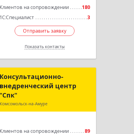
Клиентов на сопровождении
180
1С:Специалист
3
Отправить заявку
Отправить заявку
Показать контакты
Назад
Консультационно-
Консультационно-
внедренческий центр
внедренческий центр
"Спк"
"Спк"
Комсомольск-на-Амуре
681013, Хабаровский край,
Комсомольск-на-Амуре г, Димитрова,
дом № 5, кв.302
Клиентов на сопровождении
89