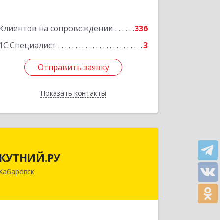
Подробнее
Клиентов на сопровождении
336
1С:Специалист
3
Отправить заявку
Отправить заявку
Показать контакты
Назад
КУТНИЙ.РУ
КУТНИЙ.РУ
680007, Хабаровский край, Хабаровск
Хабаровск
г, Шевчука ул, дом № 42, оф.505
Подробнее