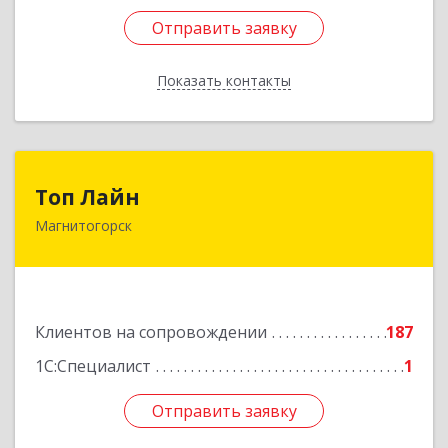
Отправить заявку
Отправить заявку
Показать контакты
Назад
Топ Лайн
Топ Лайн
Магнитогорск
454000, Челябинская обл, Магнитогорск г,
Галиуллина ул, дом № 11, А, кв.1
Подробнее
Клиентов на сопровождении
187
1С:Специалист
1
Отправить заявку
Отправить заявку