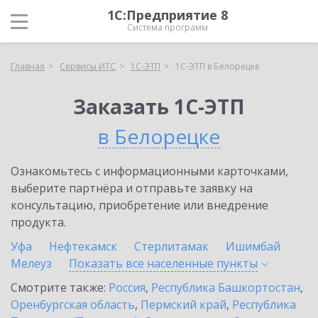
1С:Предприятие 8
Система программ
Главная
Сервисы ИТС
1С-ЭТП
1С-ЭТП в Белорецке
Заказать 1С-ЭТП
в Белорецке
Ознакомьтесь с информационными карточками,
выберите партнёра и отправьте заявку на
консультацию, приобретение или внедрение
продукта.
Уфа
Нефтекамск
Стерлитамак
Ишимбай
Мелеуз
Показать все населенные
пункты
Смотрите также:
Россия
,
Республика Башкортостан
,
Оренбургская область
,
Пермский край
,
Республика