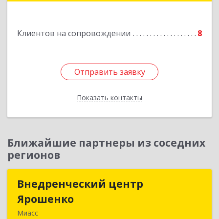
Подробнее
Клиентов на сопровождении
8
Отправить заявку
Отправить заявку
Показать контакты
Назад
Ближайшие партнеры из соседних
регионов
Внедренческий центр
Внедренческий центр
Ярошенко
Ярошенко
Миасс