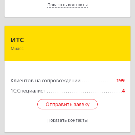
Показать контакты
Назад
ИТС
ИТС
Миасс
456300, Челябинская обл, Миасс г, Романенко
ул, дом № 50б
Подробнее
Клиентов на сопровождении
199
1С:Специалист
4
Отправить заявку
Отправить заявку
Показать контакты
Назад