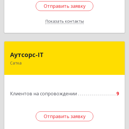
Отправить заявку
Отправить заявку
Показать контакты
Назад
Аутсорс-IT
Аутсорс-IT
Сатка
456910, Челябинская обл, Сатка г, Солнечная ул,
дом № 1, кв.9
Подробнее
Клиентов на сопровождении
9
Отправить заявку
Отправить заявку