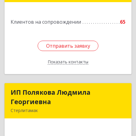
Подробнее
Клиентов на сопровождении
65
Отправить заявку
Отправить заявку
Показать контакты
Назад
ИП Полякова Людмила
ИП Полякова Людмила
Георгиевна
Георгиевна
Стерлитамак
453120, Башкортостан Респ, Стерлитамак г,
Имая Насыри ул, дом № 1, кв.74