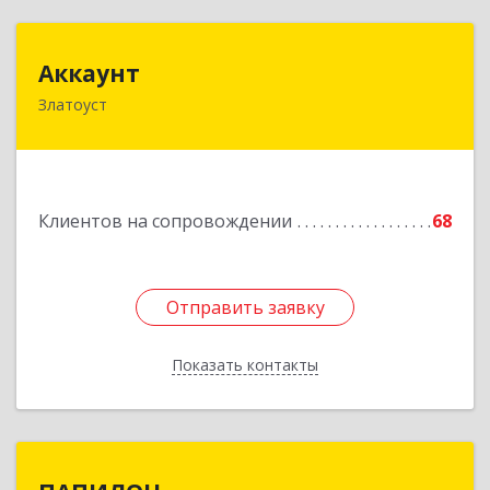
Аккаунт
Аккаунт
Златоуст
456200, Челябинская обл, Златоуст г, 40-летия
Победы ул, дом № 54, кв.8
Подробнее
Клиентов на сопровождении
68
Отправить заявку
Отправить заявку
Показать контакты
Назад
ПАПИЛОН