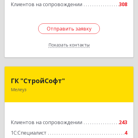
Подробнее
Клиентов на сопровождении
308
Отправить заявку
Отправить заявку
Показать контакты
Назад
ГК "СтройСофт"
ГК "СтройСофт"
Мелеуз
453852, Башкортостан Респ, Мелеуз г, Ленина
ул, дом № 160а, кв.4
Подробнее
Клиентов на сопровождении
243
1С:Специалист
4