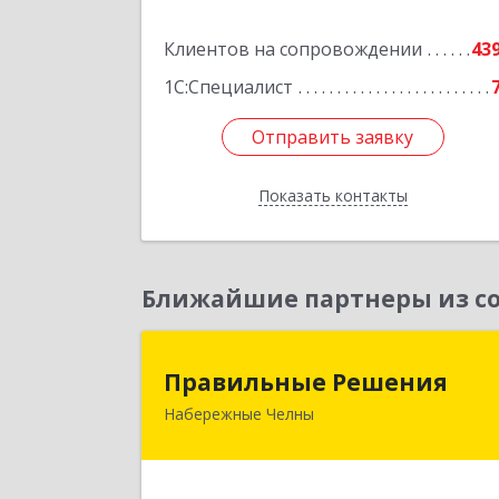
Подробне
Клиентов на сопровождении
43
1С:Специалист
Отправить заявку
Отправить заявку
Показать контакты
Назад
Ближайшие партнеры из со
Правильные Решени
Правильные Решения
Набережные Челны
423832, Татарстан Респ, Набережны
Челны г, Дружбы Народов пр-кт, до
№ 38А, кв.5