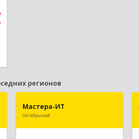
е
9
7
седних регионов
я
Мастера-ИТ
Мастера-ИТ
Октябрьский
е
452607, Башкортостан Респ,
м
Октябрьский г, Комсомольская ул,
5
дом № 20, оф."МИТ"