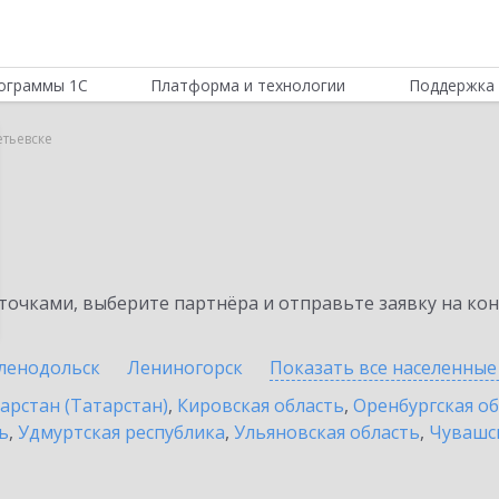
ограммы 1С
Платформа и технологии
Поддержка 
етьевске
очками, выберите партнёра и отправьте заявку на ко
ленодольск
Лениногорск
Показать все населенны
арстан (Татарстан)
,
Кировская область
,
Оренбургская о
ь
,
Удмуртская республика
,
Ульяновская область
,
Чувашск