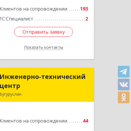
Подробнее
Клиентов на сопровождении
193
1С:Специалист
2
Отправить заявку
Отправить заявку
Показать контакты
Назад
Инженерно-технический
Инженерно-технический
центр
центр
Бугуруслан
461633, Оренбургская обл, Бугуруслан
г, Больничный пер, дом № 8
Клиентов на сопровождении
44
Подробнее