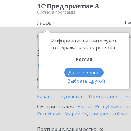
1С:Предприятие 8
Система программ
Россия
Пр
Главная
Сервисы ИТС
1С-ЭТП
1С-ЭТП в Альм
Информация на сайте будет
отображаться для региона
Заказать 1С-ЭТП
Россия
в Альметьевске
Да, все верно
Ознакомьтесь с информационными карт
Выбрать другой
внедрение продукта.
Казань
Бугульма
Нижнекамск
Зе
Смотрите также:
Россия
,
Республика Тат
Республика Марий Эл
,
Самарская област
Партнеры в вашем регионе: