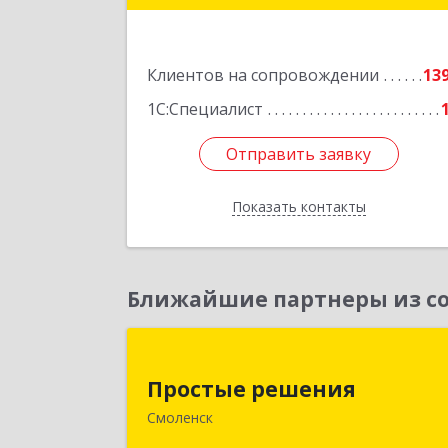
Подробне
Клиентов на сопровождении
13
1С:Специалист
Отправить заявку
Отправить заявку
Показать контакты
Назад
Ближайшие партнеры из со
Простые решени
Простые решения
214015, Смоленская обл, Смоленск г
Смоленск
Большая Краснофлотская ул, дом 