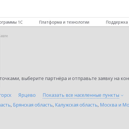
ограммы 1С
Платформа и технологии
Поддержка 
лавле
очками, выберите партнёра и отправьте заявку на ко
горск
Ярцево
Показать все населенные
пункты
ласть
,
Брянская область
,
Калужская область
,
Москва и Мо