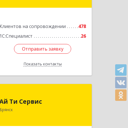
Подробнее
Клиентов на сопровождении
478
1С:Специалист
26
Отправить заявку
Отправить заявку
Показать контакты
Назад
Ай Ти Сервис
Ай Ти Сервис
241035, Брянская обл, Брянск г,
Брянск
Брянской Пролетарской Дивизии ул,
дом № 9