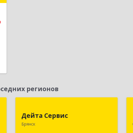
е
9
1
седних регионов
я
Дейта Сервис
Дейта Сервис
,
241035, Брянская обл, Брянск г,
Брянск
№
Ульянова ул, дом № 4, оф.403