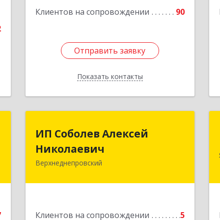
1
Клиентов на сопровождении
90
2
Отправить заявку
Отправить заявку
Показать контакты
Назад
.
ИП Соболев Алексей
ИП Соболев Алексей
о
Николаевич
Николаевич
"
Верхнеднепровский
Подробнее
,
2
7
Клиентов на сопровождении
5
е