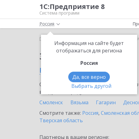
1С:Предприятие 8
Система программ
Россия
Пр
Главная
Сервисы ИТС
1С-ЭДО
1С-ЭДО в Рос
Информация на сайте будет
отображаться для региона
Заказать 1С-ЭДО
Россия
в Рославле
Да, все верно
Ознакомьтесь с информационными карт
Выбрать другой
внедрение продукта.
Смоленск
Вязьма
Гагарин
Десно
Смотрите также:
Россия
,
Смоленская об
Тверская область
Партнеры в вашем регионе: