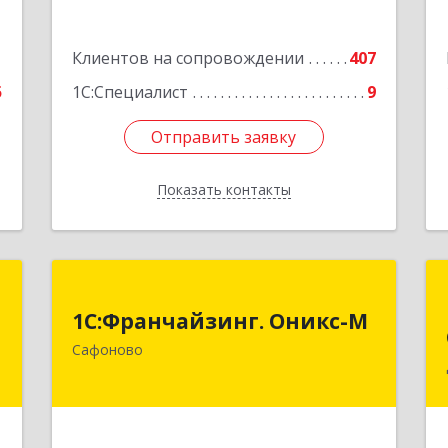
1
Клиентов на сопровождении
407
5
1С:Специалист
9
Отправить заявку
Отправить заявку
Показать контакты
Назад
я
1С:Франчайзинг. Оникс-М
1С:Франчайзинг. Оникс-М
,
215500, Смоленская обл, Сафоновский
Сафоново
,
р-н, Сафоново г, Революционная ул,
7
дом № 9а
е
Подробнее