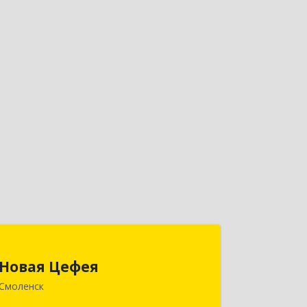
Новая Цефея
Новая Цефея
214018, Смоленская обл, Смоленск г,
Смоленск
Раевского ул, дом № 10