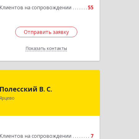
Клиентов на сопровождении
55
Отправить заявку
Отправить заявку
Показать контакты
Назад
Полесский В. С.
Полесский В. С.
215800,Смоленская обл. г. Ярцево,
Ярцево
ул.Краснофлотская д.30
Подробнее
Клиентов на сопровождении
7