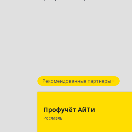
Рекомендованные партнеры
Профучёт АйТ
Профучёт АйТи
216500, Смоленская обл
Рославль
Рославльский р-н, Рославль г
Урицкого ул, дом № 13, кв.