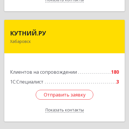
КУТНИЙ.РУ
КУТНИЙ.РУ
Хабаровск
680007, Хабаровский край, Хабаровск г,
Шевчука ул, дом № 42, оф.505
Подробнее
Клиентов на сопровождении
180
1С:Специалист
3
Отправить заявку
Отправить заявку
Показать контакты
Назад