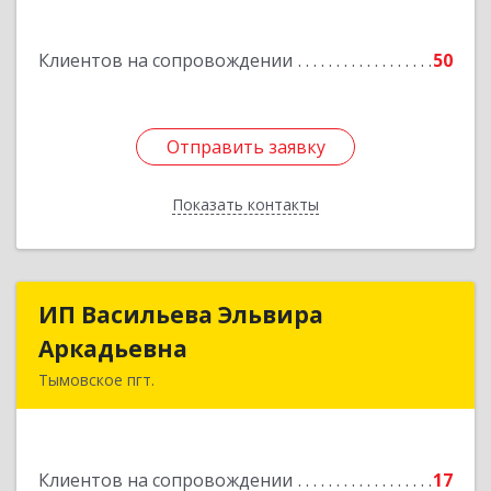
Подробнее
Клиентов на сопровождении
50
Отправить заявку
Отправить заявку
Показать контакты
Назад
ИП Васильева Эльвира
ИП Васильева Эльвира
Аркадьевна
Аркадьевна
Тымовское пгт.
694400, Сахалинская обл, Тымовский р-н,
Тымовское пгт, Красноармейская ул, дом № 34,
кв.9
Клиентов на сопровождении
17