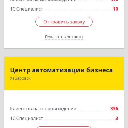
1С:Специалист
10
Отправить заявку
Отправить заявку
Показать контакты
Назад
Центр автоматизации бизнеса
Центр автоматизации бизнеса
Хабаровск
680030, Хабаровский край, Хабаровск г, Ленина
ул, дом № 4, оф.802
Подробнее
Клиентов на сопровождении
336
1С:Специалист
3