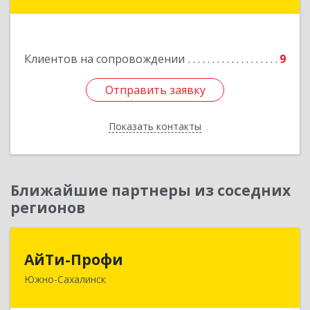
ул, дом № 14, кв.51
Подробнее
Клиентов на сопровождении
9
Отправить заявку
Отправить заявку
Показать контакты
Назад
Ближайшие партнеры из соседних
регионов
АйТи-Профи
АйТи-Профи
Южно-Сахалинск
693023, Сахалинская обл, город Южно-
Сахалинск г.о., Южно-Сахалинск г, Емельянова