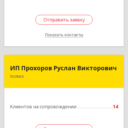
Подробнее
Отправить заявку
Отправить заявку
Показать контакты
Назад
ИП Прохоров Руслан Викторович
ИП Прохоров Руслан Викторович
Холмск
694620, Сахалинская обл, Холмский р-н, Холмск
г, Александра Матросова ул, дом № 6Б, кв.32
Подробнее
Клиентов на сопровождении
14