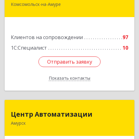
Комсомольск-на-Амуре
681000, Хабаровский край, Комсомольск-на-
Амуре г, Сидоренко ул, дом № 1А
Подробнее
Клиентов на сопровождении
97
1С:Специалист
10
Отправить заявку
Отправить заявку
Показать контакты
Назад
Центр Автоматизации
Центр Автоматизации
Амурск
682640, Хабаровский край, Амурск г, Мира пр-
кт, дом № 55, оф.2