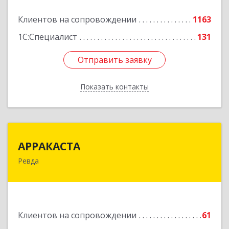
Клиентов на сопровождении
1163
Подробнее
1С:Специалист
131
Отправить заявку
Отправить заявку
Показать контакты
Назад
АРРАКАСТА
АРРАКАСТА
Ревда
623286, Свердловская обл, Ревда г, Азина ул,
Здание № 83, оф.3
Подробнее
Клиентов на сопровождении
61