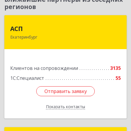
регионов
АСП
АСП
Екатеринбург
620075, Свердловская обл, Екатеринбург г,
Карла Либкнехта ул, строение 22, оф.521
Подробнее
Клиентов на сопровождении
3135
1С:Специалист
55
Отправить заявку
Отправить заявку
Показать контакты
Назад