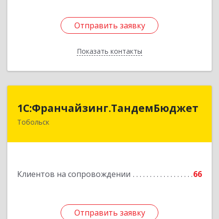
Отправить заявку
Отправить заявку
Показать контакты
Назад
1С:Франчайзинг.ТандемБюджет
1С:Франчайзинг.ТандемБюджет
Тобольск
Подробнее
Клиентов на сопровождении
66
Отправить заявку
Отправить заявку