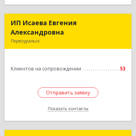
ИП Исаева Евгения
ИП Исаева Евгения
Александровна
Александровна
Первоуральск
Подробнее
Клиентов на сопровождении
53
Отправить заявку
Отправить заявку
Показать контакты
Назад