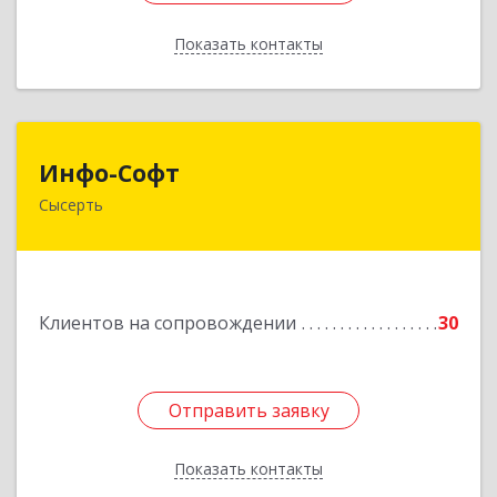
Показать контакты
Назад
Инфо-Софт
Инфо-Софт
Сысерть
624021, Свердловская обл, Сысерть г, Коммуны
ул, дом № 39, кв.13
Подробнее
Клиентов на сопровождении
30
Отправить заявку
Отправить заявку
Показать контакты
Назад