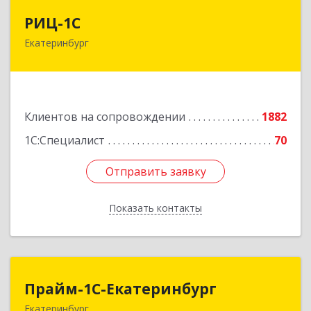
РИЦ-1С
РИЦ-1С
Екатеринбург
620102, Свердловская обл, Екатеринбург г,
Фурманова ул, дом № 124
Подробнее
Клиентов на сопровождении
1882
1С:Специалист
70
Отправить заявку
Отправить заявку
Показать контакты
Назад
Прайм-1С-Екатеринбург
Прайм-1С-Екатеринбург
Екатеринбург