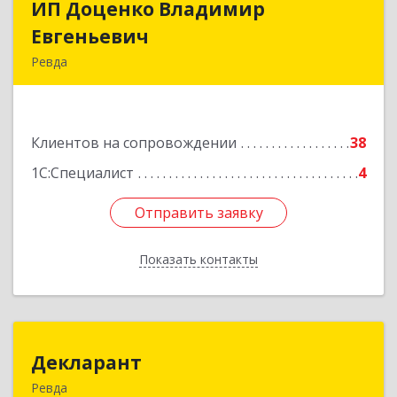
ИП Доценко Владимир
ИП Доценко Владимир
Евгеньевич
Евгеньевич
Ревда
623281, Свердловская обл, Ревда г, Карла
Либкнехта ул, дом № 35, кв.31
Клиентов на сопровождении
38
Подробнее
1С:Специалист
4
Отправить заявку
Отправить заявку
Показать контакты
Назад
Декларант
Декларант
Ревда
623280, Свердловская обл, Ревда г, Азина ул,