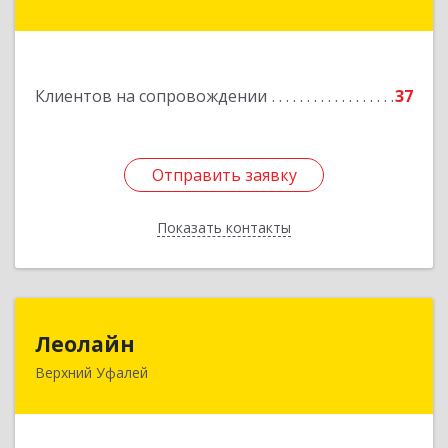
дом № 81, оф.223
Подробнее
Клиентов на сопровождении
37
Отправить заявку
Отправить заявку
Показать контакты
Назад
Леолайн
Леолайн
Верхний Уфалей
456800, Челябинская обл, Верхний Уфалей г,
Ленина ул, дом № 147