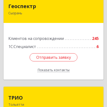
Геоспектр
Геоспектр
Сызрань
446001, Самарская обл, Сызрань г, Кирова ул,
дом № 46
Подробнее
Клиентов на сопровождении
245
1С:Специалист
6
Отправить заявку
Отправить заявку
Показать контакты
Назад
ТРИО
ТРИО
Тольятти
445004, Самарская обл, Тольятти г,