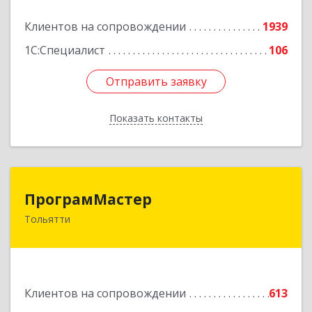
Подробнее
Клиентов на сопровождении
1939
1С:Специалист
106
Отправить заявку
Отправить заявку
Показать контакты
Назад
ПрограмМастер
ПрограмМастер
Тольятти
445004, Самарская обл, Тольятти г,
Автозаводское ш, дом № 51
Подробнее
Клиентов на сопровождении
613