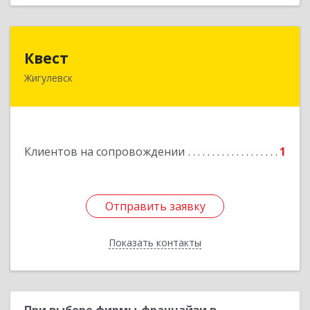
Квест
Квест
Жигулевск
445350, Самарская обл., Жигулевск, ул.Пушкина,
21, офис 4
Подробнее
Клиентов на сопровождении
1
Отправить заявку
Отправить заявку
Показать контакты
Назад