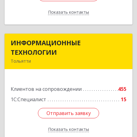
Показать контакты
Назад
ИНФОРМАЦИОННЫЕ
ИНФОРМАЦИОННЫЕ
ТЕХНОЛОГИИ
ТЕХНОЛОГИИ
Тольятти
445043, Самарская обл, Тольятти г, Южное ш,
дом № 161, корпус 2.1, оф.309А
Клиентов на сопровождении
455
Подробнее
1С:Специалист
15
Отправить заявку
Отправить заявку
Показать контакты
Назад