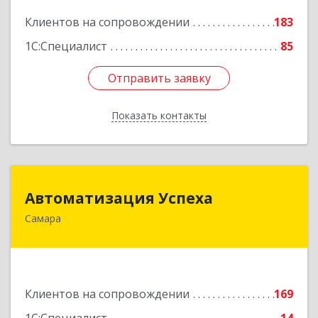
Подробнее
Клиентов на сопровождении
183
1С:Специалист
85
Отправить заявку
Отправить заявку
Показать контакты
Назад
Автоматизация Успеха
Автоматизация Успеха
Самара
443011, Самарская обл, Самара г, 22
Партсъезда ул, дом № 207, оф.14
Подробнее
Клиентов на сопровождении
169