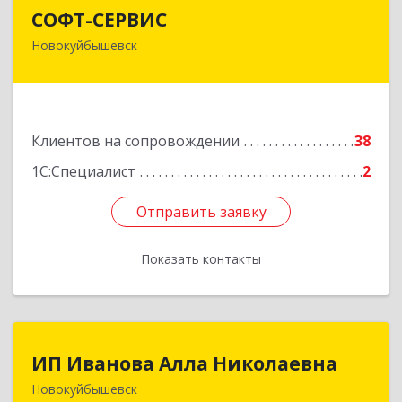
СОФТ-СЕРВИС
СОФТ-СЕРВИС
Новокуйбышевск
446206, Самарская обл, Новокуйбышевск г,
Островского ул, дом № 17А 12, оф.47
Подробнее
Клиентов на сопровождении
38
1С:Специалист
2
Отправить заявку
Отправить заявку
Показать контакты
Назад
ИП Иванова Алла Николаевна
ИП Иванова Алла Николаевна
Новокуйбышевск
446 201, Самарская обл.,