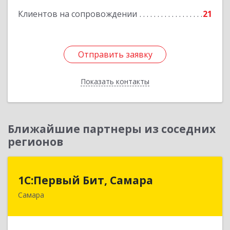
Клиентов на сопровождении
21
Подробнее
Отправить заявку
Отправить заявку
Показать контакты
Назад
Ближайшие партнеры из соседних
регионов
1С:Первый Бит, Самара
1С:Первый Бит, Самара
Самара
443013, Самарская обл, Самара г, Дачная ул,
дом № 24, пом.2/25