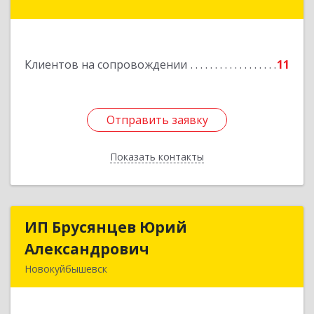
г.Новокуйбышевск,ул.Ворошилова,д.30,кв.70
Подробнее
Клиентов на сопровождении
11
Отправить заявку
Отправить заявку
Показать контакты
Назад
ИП Брусянцев Юрий
ИП Брусянцев Юрий
Александрович
Александрович
Новокуйбышевск
446200, Самарская обл, Новокуйбышевск г,
Гагарина 11