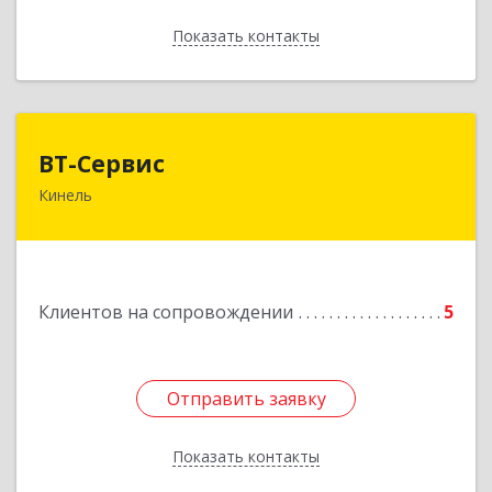
Показать контакты
Назад
ВТ-Сервис
ВТ-Сервис
Кинель
446436, Самарская обл, Кинель г, Маяковского
ул, дом № 61
Подробнее
Клиентов на сопровождении
5
Отправить заявку
Отправить заявку
Показать контакты
Назад