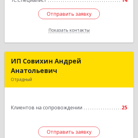
1С:Специалист
14
Отправить заявку
Отправить заявку
Показать контакты
Назад
ИП Совихин Андрей
ИП Совихин Андрей
Анатольевич
Анатольевич
Отрадный
446300, Самарская обл, Отрадный г, Ленина ул,
дом № 3, кв.85
Клиентов на сопровождении
25
Подробнее
Отправить заявку
Отправить заявку