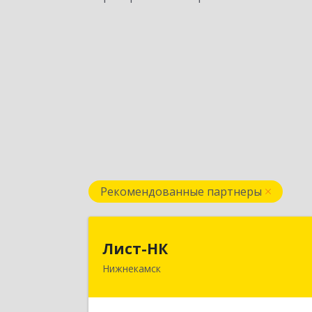
Рекомендованные партнеры
Лист-Н
Лист-НК
Нижнекамск
423585, Татарстан Респ
Нижнекамский р-н, Нижнекамск г
Вокзальная ул, дом № 38 Г, оф.2