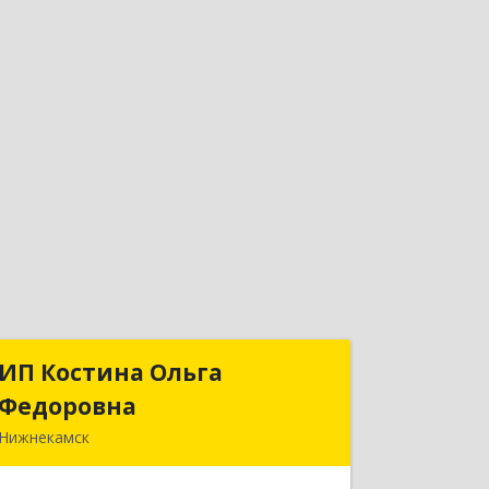
ИП Костина Ольга
ИП Костина Ольга
Федоровна
Федоровна
Нижнекамск
Подробнее