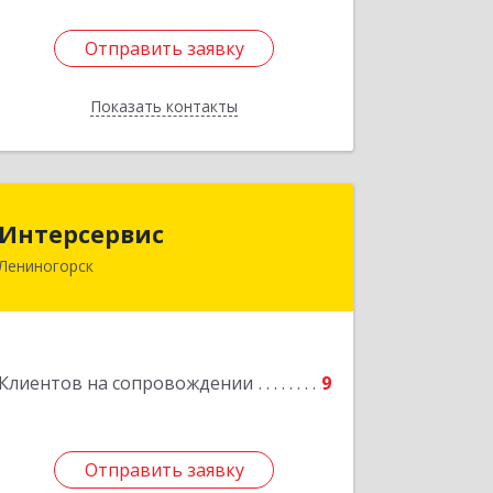
Отправить заявку
Отправить заявку
Показать контакты
Назад
Интерсервис
Интерсервис
Лениногорск
423250, Татарстан Респ, Лениногорск
г, Гагарина ул, дом № 36
Подробнее
Клиентов на сопровождении
9
Отправить заявку
Отправить заявку