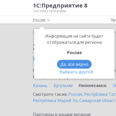
1С:Предприятие 8
Система программ
Россия
Пр
Главная
Сервисы ИТС
1С-ЭДО
1С-ЭДО в Ниж
Информация на сайте будет
отображаться для региона
Заказать 1С-ЭДО
Россия
в Нижнекамске
Да, все верно
Ознакомьтесь с информационными карт
Выбрать другой
внедрение продукта.
Казань
Бугульма
Нижнекамск
З
Смотрите также:
Россия
,
Республика Тат
Республика Марий Эл
,
Самарская област
Партнеры в вашем регионе: