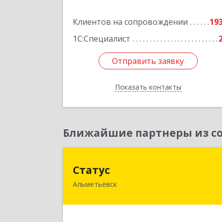
Подробне
Клиентов на сопровождении
19
1С:Специалист
Отправить заявку
Отправить заявку
Показать контакты
Назад
Ближайшие партнеры из со
Стату
Статус
Альметьевск
423450, Татарстан Респ, Альметьевс
г, Мира ул, дом № 1