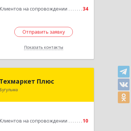
20 "В"
Клиентов на сопровождении
34
Подробнее
Отправить заявку
Отправить заявку
Показать контакты
Назад
Техмаркет Плюс
Техмаркет Плюс
Бугульма
423231, РТ, Бугульма, ул.Белинского,
д.13
Подробнее
Клиентов на сопровождении
10