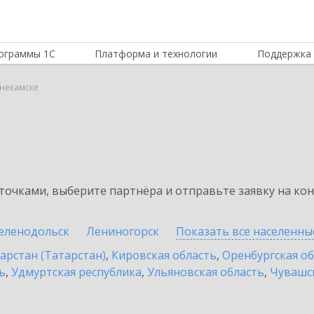
ограммы 1С
Платформа и технологии
Поддержка 
некамске
очками, выберите партнёра и отправьте заявку на ко
еленодольск
Лениногорск
Показать все населенн
арстан (Татарстан)
,
Кировская область
,
Оренбургская о
ь
,
Удмуртская республика
,
Ульяновская область
,
Чувашск