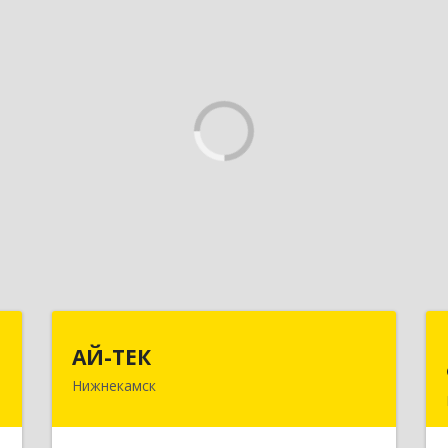
К
АЙ-ТЕК
АЙ-ТЕК
Нижнекамск
,
423570, Татарстан Респ,
,
Нижнекамский р-н, Нижнекамск г,
9
Шинников пр-кт, дом № 13А,