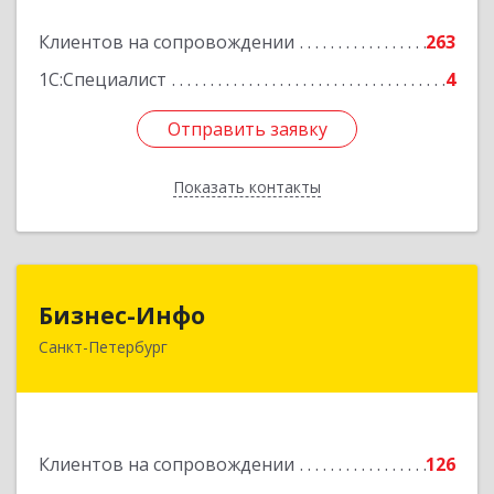
Подробнее
Клиентов на сопровождении
263
1С:Специалист
4
Отправить заявку
Отправить заявку
Показать контакты
Назад
Бизнес-Инфо
Бизнес-Инфо
Санкт-Петербург
191119, Санкт-Петербург г, Константина
Заслонова ул, дом № 7, литера А, пом.17-Н,
часть 3,4,5
Подробнее
Клиентов на сопровождении
126