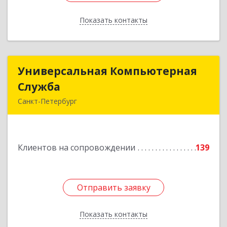
Показать контакты
Назад
Универсальная Компьютерная
Универсальная Компьютерная
Служба
Служба
Санкт-Петербург
192007, Санкт-Петербург г, Тамбовская ул, дом
№ 12, корпус В, кв.31
Клиентов на сопровождении
139
Подробнее
Отправить заявку
Отправить заявку
Показать контакты
Назад