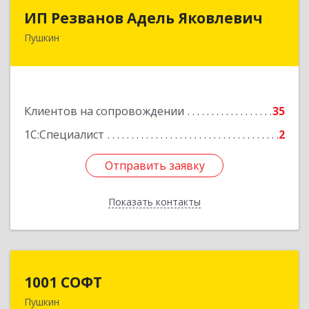
ИП Резванов Адель Яковлевич
ИП Резванов Адель Яковлевич
Пушкин
196602, Санкт-Петербург г, Пушкин г, Красной
Звезды ул, дом № 17/9, литера А, кв.2
Подробнее
Клиентов на сопровождении
35
1С:Специалист
2
Отправить заявку
Отправить заявку
Показать контакты
Назад
1001 СОФТ
1001 СОФТ
Пушкин
196608, Санкт-Петербург г, Пушкин г,