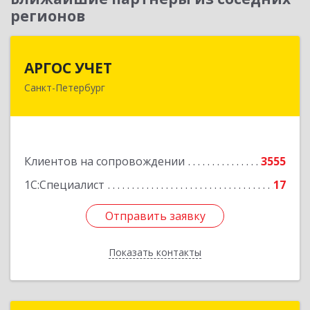
регионов
АРГОС УЧЕТ
АРГОС УЧЕТ
Санкт-Петербург
196191, Санкт-Петербург г, Конституции пл,
дом № 7, оф.416
Подробнее
Клиентов на сопровождении
3555
1С:Специалист
17
Отправить заявку
Отправить заявку
Показать контакты
Назад