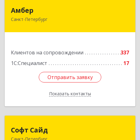
Амбер
Амбер
Санкт-Петербург
191119, Санкт-Петербург г, Правды ул, дом №
16
Подробнее
Клиентов на сопровождении
337
1С:Специалист
17
Отправить заявку
Отправить заявку
Показать контакты
Назад
Софт Сайд
Софт Сайд
Санкт-Петербург