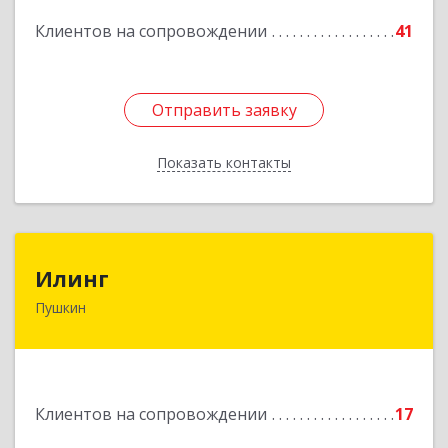
Подробнее
Клиентов на сопровождении
41
Отправить заявку
Отправить заявку
Показать контакты
Назад
Илинг
Илинг
Пушкин
196601, Санкт-Петербург г, Пушкин г,
Удаловская ул, дом № 19, корпус 2, лит. А,
пом.43,47
Подробнее
Клиентов на сопровождении
17