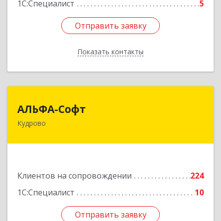
1С:Специалист
5
Отправить заявку
Отправить заявку
Показать контакты
Назад
АЛЬФА-Софт
АЛЬФА-Софт
Кудрово
188692, Ленинградская обл, Всеволожский м.р-
н, г.п.Заневское, Кудрово г, Пражская ул, дом №
3, кв.305
Подробнее
Клиентов на сопровождении
224
1С:Специалист
10
Отправить заявку
Отправить заявку