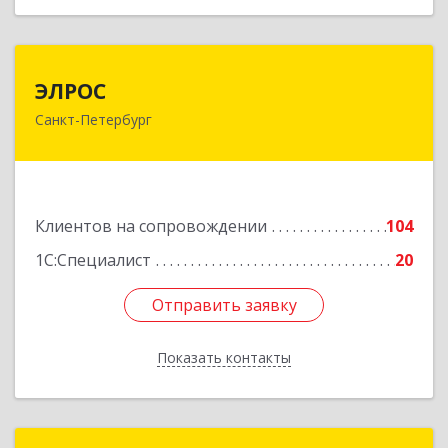
ЭЛРОС
ЭЛРОС
Санкт-Петербург
191024, Санкт-Петербург г, Тележная ул, дом №
22, кв.6
Подробнее
Клиентов на сопровождении
104
1С:Специалист
20
Отправить заявку
Отправить заявку
Показать контакты
Назад