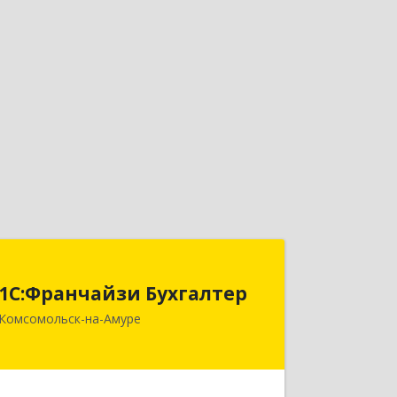
1С:Франчайзи Бухгалтер
1С:Франчайзи Бухгалтер
681000, Хабаровский край,
Комсомольск-на-Амуре
Комсомольск-на-Амуре г,
Красногвардейская ул, дом № 14,
оф.202