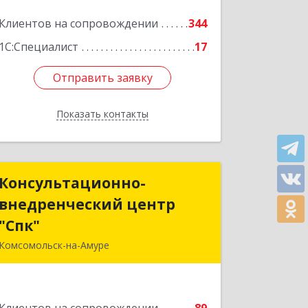
Подробнее
Клиентов на сопровождении
344
1С:Специалист
17
Отправить заявку
Отправить заявку
Показать контакты
Назад
Консультационно-
Консультационно-
внедренческий центр
внедренческий центр
"Спк"
"Спк"
Комсомольск-на-Амуре
681013, Хабаровский край,
Комсомольск-на-Амуре г, Димитрова,
дом № 5, кв.302