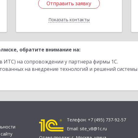
Отправить заявку
Отправить заявку
Показать контакты
Назад
лмске, обратите внимание на:
в ИТС) на сопровождении у партнера фирмы 1С.
стованных на внедрение технологий и решений системы
Телефон:
+7 (495) 737-92-57
льности
Email:
site_v8@1c.ru
 сайту
Отдел продаж:
г. Москва
,
улица