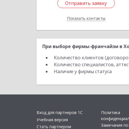
Отправить заявку
Отправить заявку
Показать контакты
Назад
При выборе фирмы-франчайзи в Хо
Количество клиентов (договоро
Количество специалистов, атте
Наличие у фирмы статуса
Вход для партнеров 1С
Политика
конфиденциа
Учебная версия
Замечания по
Стать партнером