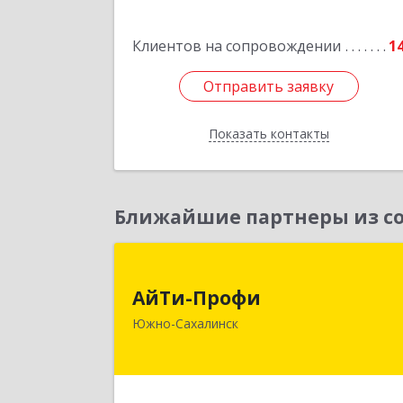
Подробне
Клиентов на сопровождении
1
Отправить заявку
Отправить заявку
Показать контакты
Назад
Ближайшие партнеры из со
АйТи-Проф
АйТи-Профи
693023, Сахалинская обл, горо
Южно-Сахалинск
Южно-Сахалинск г.о., Южно
Сахалинск г, Емельянова А.О. ул, до
№ 