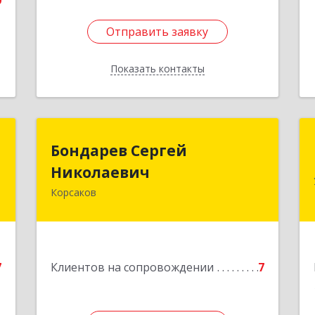
0
Отправить заявку
Отправить заявку
Показать контакты
Назад
а
Бондарев Сергей
Бондарев Сергей
а
Николаевич
Николаевич
Корсаков
й
Подробнее
я
9
е
7
Клиентов на сопровождении
7