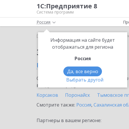
1С:Предприятие 8
Система программ
Россия
Пр
Главная
Сервисы ИТС
1С-ЭДО
1С-ЭДО в Хол
Информация на сайте будет
отображаться для региона
Заказать 1С-ЭДО
Россия
в Холмске
Да, все верно
Ознакомьтесь с информационными карт
Выбрать другой
внедрение продукта.
Корсаков
Поронайск
Тымовское пг
Смотрите также:
Россия
,
Сахалинская об
Партнеры в вашем регионе: