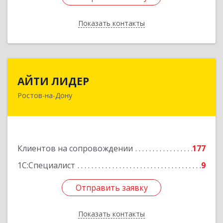
Показать контакты
Назад
АЙТИ ЛИДЕР
АЙТИ ЛИДЕР
Ростов-на-Дону
344065, Ростовская обл, Ростов-на-Дону г,
Беломорский пер, дом № 98, оф.206
Подробнее
Клиентов на сопровождении
177
1С:Специалист
9
Отправить заявку
Отправить заявку
Показать контакты
Назад