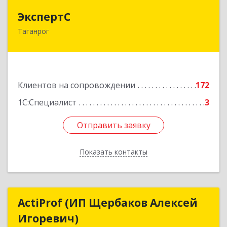
ЭкспертС
ЭкспертС
Таганрог
347905, Ростовская обл, Таганрог г,
Социалистическая ул, дом № 2, оф.300
Подробнее
Клиентов на сопровождении
172
1С:Специалист
3
Отправить заявку
Отправить заявку
Показать контакты
Назад
ActiProf (ИП Щербаков Алексей
ActiProf (ИП Щербаков Алексей
Игоревич)
Игоревич)