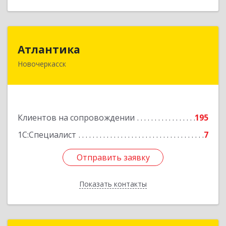
Атлантика
Атлантика
Новочеркасск
346428, Ростовская обл, Новочеркасск г,
Кривопустенко пер, домовладение № 4А, пом.1
Подробнее
Клиентов на сопровождении
195
1С:Специалист
7
Отправить заявку
Отправить заявку
Показать контакты
Назад