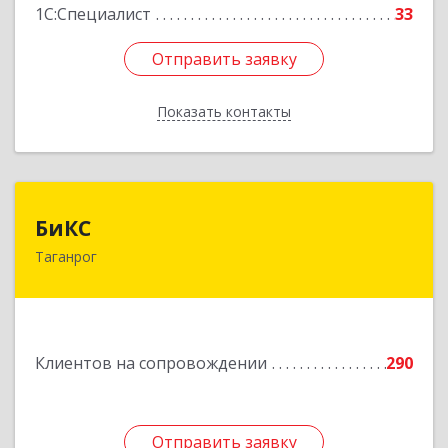
1С:Специалист
33
Отправить заявку
Отправить заявку
Показать контакты
Назад
БиКС
БиКС
Таганрог
347900, Ростовская обл, Таганрог г, Фрунзе ул,
дом № 74, кв.1
Подробнее
Клиентов на сопровождении
290
Отправить заявку
Отправить заявку