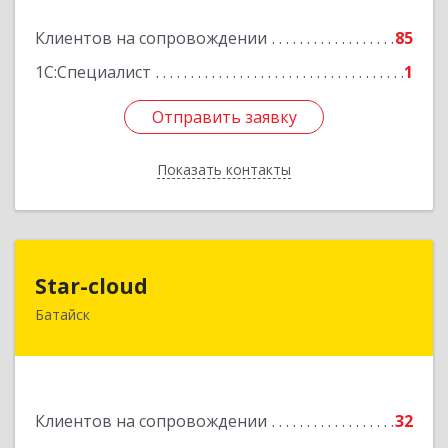
Подробнее
Клиентов на сопровождении
85
1С:Специалист
1
Отправить заявку
Отправить заявку
Показать контакты
Назад
Star-cloud
Star-cloud
Батайск
346880, Ростовская обл, Батайск г, Фермерская
ул, дом № 16, оф.8
Подробнее
Клиентов на сопровождении
32