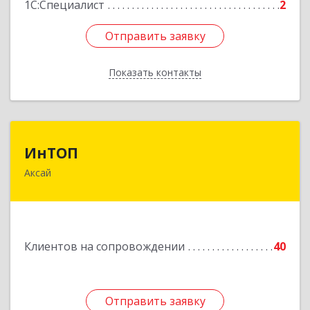
1С:Специалист
2
Отправить заявку
Отправить заявку
Показать контакты
Назад
ИнТОП
ИнТОП
Аксай
344000, Ростов-на-Дону г, Буденновский пр-кт,
дом № 80, оф.1004
Подробнее
Клиентов на сопровождении
40
Отправить заявку
Отправить заявку