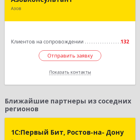
Азов
346780, Ростовская обл, Азов г, Петровский б-р,
дом № 5
Подробнее
Клиентов на сопровождении
132
Отправить заявку
Отправить заявку
Показать контакты
Назад
Ближайшие партнеры из соседних
регионов
1С:Первый Бит, Ростов-на- Дону
1С:Первый Бит, Ростов-на- Дону