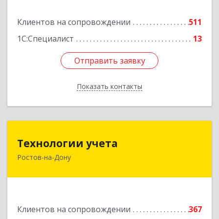
Подробнее
Клиентов на сопровождении
511
1С:Специалист
13
Отправить заявку
Отправить заявку
Показать контакты
Назад
Технологии учета
Технологии учета
Ростов-на-Дону
344064, Ростовская обл, Ростов-на-Дону г,
Вавилова ул, дом № 68, оф.309
Подробнее
Клиентов на сопровождении
367