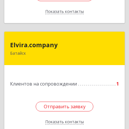
Показать контакты
Назад
Elvira.company
Elvira.company
Батайск
Подробнее
Клиентов на сопровождении
1
Отправить заявку
Отправить заявку
Показать контакты
Назад