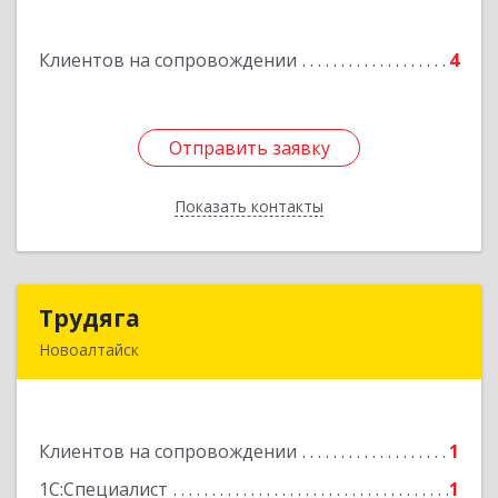
с, Октябрьская ул, дом № 20
Клиентов на сопровождении
4
Подробнее
Отправить заявку
Отправить заявку
Показать контакты
Назад
Трудяга
Трудяга
Новоалтайск
658080, Алтайский край, Новоалтайск г,
Прудская ул, дом № 10-21
Клиентов на сопровождении
1
Подробнее
1С:Специалист
1