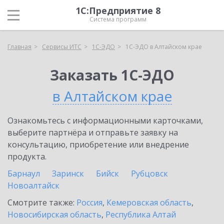
1С:Предприятие 8
Система программ
Главная
Сервисы ИТС
1С-ЭДО
1С-ЭДО в Алтайском крае
Заказать 1С-ЭДО
в Алтайском крае
Ознакомьтесь с информационными карточками,
выберите партнёра и отправьте заявку на
консультацию, приобретение или внедрение
продукта.
Барнаул
Заринск
Бийск
Рубцовск
Новоалтайск
Смотрите также:
Россия
,
Кемеровская область
,
Новосибирская область
,
Республика Алтай