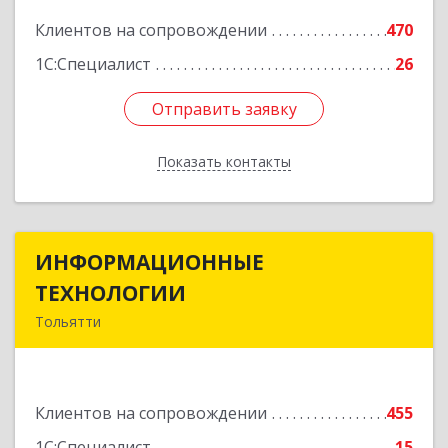
Подробнее
Клиентов на сопровождении
470
1С:Специалист
26
Отправить заявку
Отправить заявку
Показать контакты
Назад
ИНФОРМАЦИОННЫЕ
ИНФОРМАЦИОННЫЕ
ТЕХНОЛОГИИ
ТЕХНОЛОГИИ
Тольятти
445043, Самарская обл, Тольятти г, Южное ш,
дом № 161, корпус 2.1, оф.309А
Клиентов на сопровождении
455
Подробнее
1С:Специалист
15