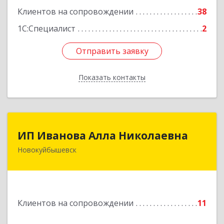
Клиентов на сопровождении
38
1С:Специалист
2
Отправить заявку
Отправить заявку
Показать контакты
Назад
ИП Иванова Алла Николаевна
ИП Иванова Алла Николаевна
Новокуйбышевск
446 201, Самарская обл.,
г.Новокуйбышевск,ул.Ворошилова,д.30,кв.70
Подробнее
Клиентов на сопровождении
11