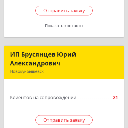
Отправить заявку
Отправить заявку
Показать контакты
Назад
ИП Брусянцев Юрий
ИП Брусянцев Юрий
Александрович
Александрович
Новокуйбышевск
446200, Самарская обл, Новокуйбышевск г,
Гагарина 11
Клиентов на сопровождении
21
Подробнее
Отправить заявку
Отправить заявку