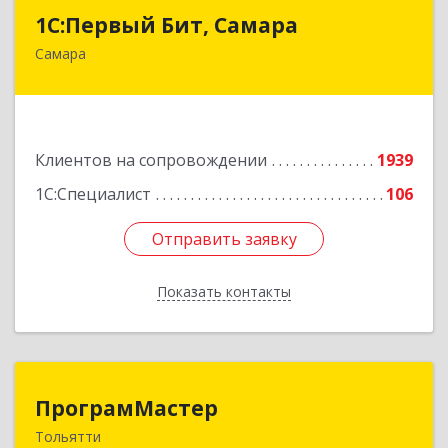
1С:Первый Бит, Самара
1С:Первый Бит, Самара
Самара
443013, Самарская обл, Самара г, Дачная ул,
дом № 24, пом.2/25
Подробнее
Клиентов на сопровождении
1939
1С:Специалист
106
Отправить заявку
Отправить заявку
Показать контакты
Назад
ПрограмМастер
ПрограмМастер
Тольятти
445004, Самарская обл, Тольятти г,