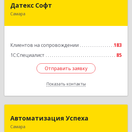
Датекс Софт
Датекс Софт
Самара
443070, Самарская обл, Самара г, Партизанская
ул, дом № 86, оф.723
Подробнее
Клиентов на сопровождении
183
1С:Специалист
85
Отправить заявку
Отправить заявку
Показать контакты
Назад
Автоматизация Успеха
Автоматизация Успеха
Самара
443011, Самарская обл, Самара г, 22