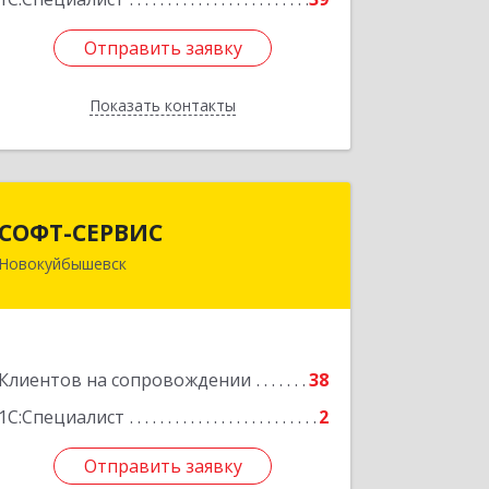
Отправить заявку
Отправить заявку
Показать контакты
Назад
СОФТ-СЕРВИС
СОФТ-СЕРВИС
Новокуйбышевск
446206, Самарская обл,
Новокуйбышевск г, Островского ул,
дом № 17А 12, оф.47
Подробнее
Клиентов на сопровождении
38
1С:Специалист
2
Отправить заявку
Отправить заявку