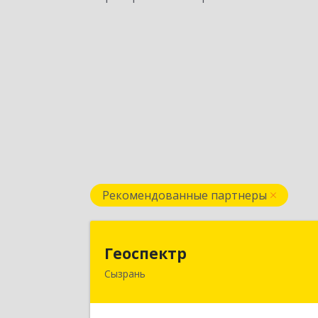
Рекомендованные партнеры
Геоспект
Геоспектр
Сызрань
446001, Самарская обл, Сызрань г
Кирова ул, дом № 4