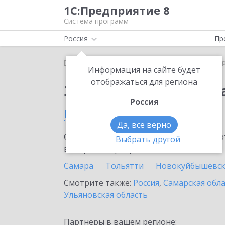
1С:Предприятие 8
Система программ
Россия
Пр
Главная
Сервисы ИТС
1С:ДиректБанк
1С:Дир
Информация на сайте будет
отображаться для региона
Заказать 1С:ДиректБ
Россия
в Сызрани
Да, все верно
Ознакомьтесь с информационными карт
Выбрать другой
внедрение продукта.
Самара
Тольятти
Новокуйбышевс
Смотрите также:
Россия
,
Самарская обл
Ульяновская область
Партнеры в вашем регионе: