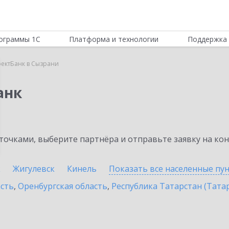
ограммы 1С
Платформа и технологии
Поддержка 
ектБанк в Сызрани
анк
очками, выберите партнёра и отправьте заявку на ко
к
Жигулевск
Кинель
Показать все населенные
пу
асть
,
Оренбургская область
,
Республика Татарстан (Тата