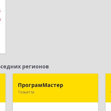
е
5
6
седних регионов
а
ПрограмМастер
ПрограмМастер
Тольятти
,
445004, Самарская обл, Тольятти г,
5
Автозаводское ш, дом № 51