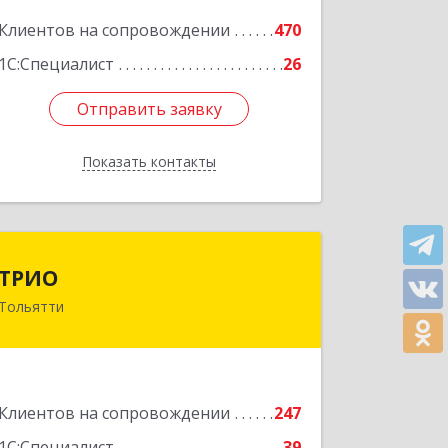
Подробнее
Клиентов на сопровождении
470
1С:Специалист
26
Отправить заявку
Отправить заявку
Показать контакты
Назад
ТРИО
ТРИО
Тольятти
445004, Самарская обл, Тольятти г,
Автозаводское ш, дом № 21, оф.200
Подробнее
Клиентов на сопровождении
247
1С:Специалист
39