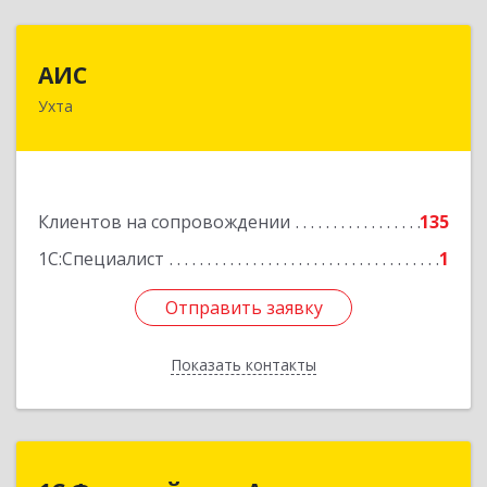
АИС
АИС
Ухта
169310, Коми Респ, Ухта г, Первомайская ул.,
дом № 35А
Подробнее
Клиентов на сопровождении
135
1С:Специалист
1
Отправить заявку
Отправить заявку
Показать контакты
Назад
1С:Франчайзинг.Аллегро