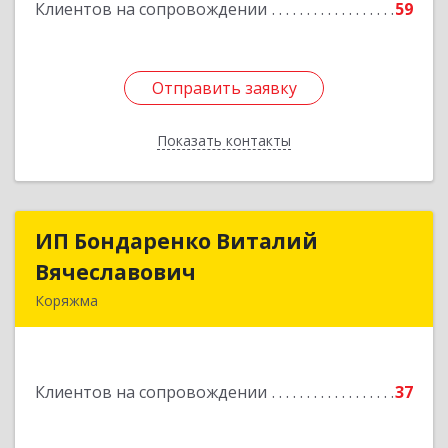
Клиентов на сопровождении
59
Отправить заявку
Отправить заявку
Показать контакты
Назад
ИП Бондаренко Виталий
ИП Бондаренко Виталий
Вячеславович
Вячеславович
Коряжма
165650, Архангельская обл, Коряжма г,
Набережная им Н.Островского ул, дом № 38
Клиентов на сопровождении
37
Подробнее