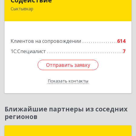
Сыктывкар
167004, Коми Респ, Сыктывкар г, Первомайская
ул, дом № 149
Подробнее
Клиентов на сопровождении
614
1С:Специалист
7
Отправить заявку
Отправить заявку
Показать контакты
Назад
Ближайшие партнеры из соседних
регионов
Группа компаний "ДОК"