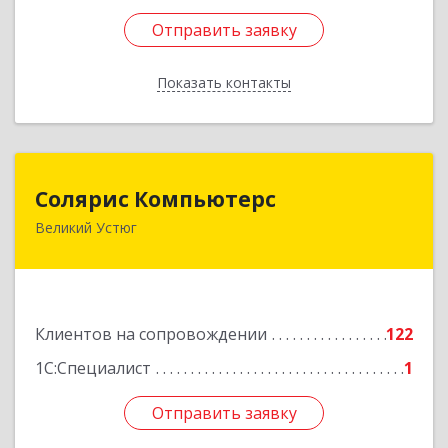
Отправить заявку
Отправить заявку
Показать контакты
Назад
Солярис Компьютерс
Солярис Компьютерс
Великий Устюг
162390, Вологодская обл, Великий Устюг г,
Виноградова ул, дом № 87
Подробнее
Клиентов на сопровождении
122
1С:Специалист
1
Отправить заявку
Отправить заявку