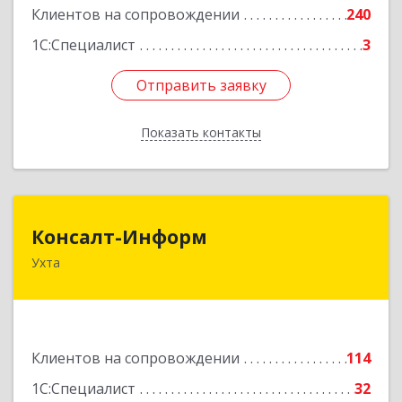
Клиентов на сопровождении
240
1С:Специалист
3
Отправить заявку
Отправить заявку
Показать контакты
Назад
Консалт-Информ
Консалт-Информ
Ухта
169300, Коми Респ, Ухта г, Строителей пр-д 1, 2
под.,6 этаж
Подробнее
Клиентов на сопровождении
114
1С:Специалист
32