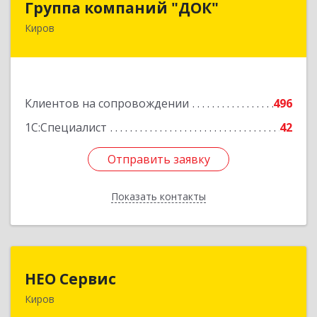
Группа компаний "ДОК"
Киров
610017, Кировская обл, Киров г, Горького ул,
дом № 17
Подробнее
Клиентов на сопровождении
496
1С:Специалист
42
Отправить заявку
Отправить заявку
Показать контакты
Назад
НЕО Сервис
НЕО Сервис
Киров
610045, Кировская обл, Киров г, Ульяновская