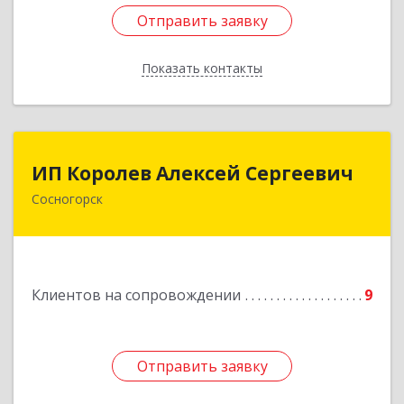
Отправить заявку
Отправить заявку
Показать контакты
Назад
ИП Королев Алексей Сергеевич
ИП Королев Алексей Сергеевич
Сосногорск
169500, Коми Респ, Сосногорск г, Советская ул,
дом № 30, кв.12
Подробнее
Клиентов на сопровождении
9
Отправить заявку
Отправить заявку