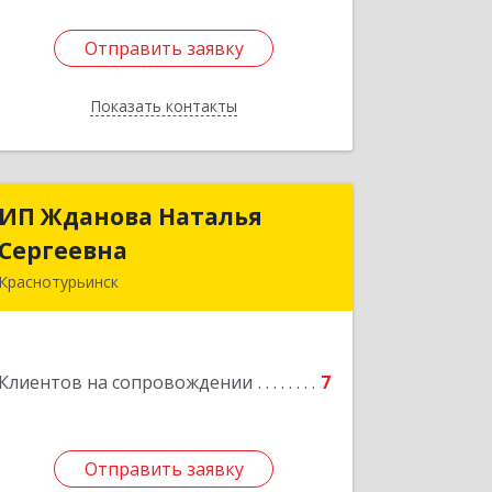
Отправить заявку
Отправить заявку
Показать контакты
Назад
ИП Жданова Наталья
ИП Жданова Наталья
Сергеевна
Сергеевна
Краснотурьинск
Подробнее
Клиентов на сопровождении
7
Отправить заявку
Отправить заявку