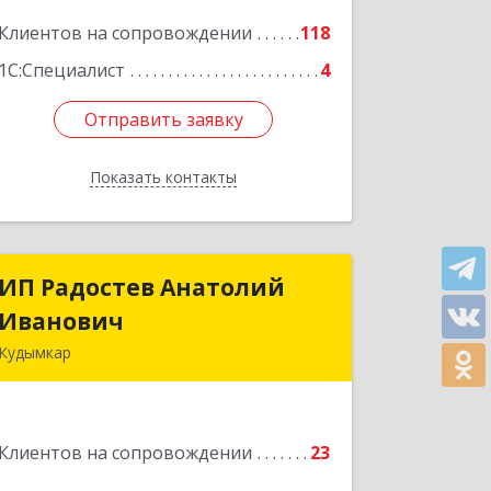
Подробнее
Клиентов на сопровождении
118
1С:Специалист
4
Отправить заявку
Отправить заявку
Показать контакты
Назад
ИП Радостев Анатолий
ИП Радостев Анатолий
Иванович
Иванович
Кудымкар
619000, Пермский край, Кудымкар г,
Герцена ул, дом № 52
Клиентов на сопровождении
23
Подробнее