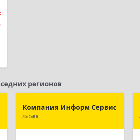
е
8
5
седних регионов
Д
Компания Информ Сервис
Компания Информ Сервис
Лысьва
,
618909, Пермский край, Лысьва г,
1
Металлистов ул, дом № 3, оф.535