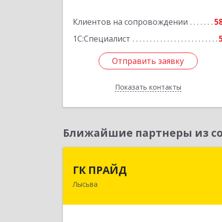
Подробне
Клиентов на сопровождении
5
1С:Специалист
Отправить заявку
Отправить заявку
Показать контакты
Назад
Ближайшие партнеры из со
ГК ПРАЙ
ГК ПРАЙД
Лысьва
618909, Пермский край, Лысьва г
Репина ул, дом № 4