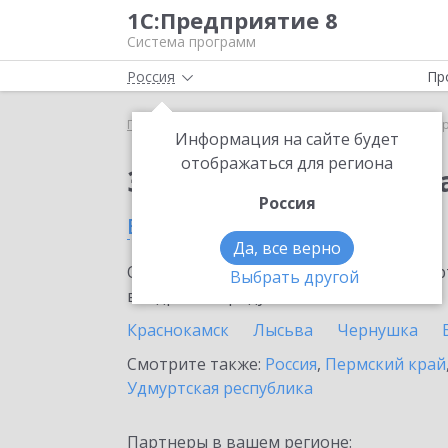
1С:Предприятие 8
Система программ
Россия
Пр
Главная
Сервисы ИТС
1С:ДиректБанк
1С:Дир
Информация на сайте будет
отображаться для региона
Заказать 1С:ДиректБ
Россия
в Соликамске
Да, все верно
Ознакомьтесь с информационными карт
Выбрать другой
внедрение продукта.
Краснокамск
Лысьва
Чернушка
Смотрите также:
Россия
,
Пермский край
Удмуртская республика
Партнеры в вашем регионе: