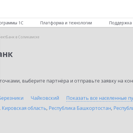
ограммы 1С
Платформа и технологии
Поддержка 
ектБанк в Соликамске
анк
очками, выберите партнёра и отправьте заявку на ко
Березники
Чайковский
Показать все населенные
п
,
Кировская область
,
Республика Башкортостан
,
Республ