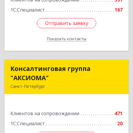
Подробнее
1С:Специалист
167
Отправить заявку
Отправить заявку
Показать контакты
Назад
Консалтинговая группа
Консалтинговая группа
"АКСИОМА"
"АКСИОМА"
Санкт-Петербург
197374, Санкт-Петербург г, Мебельная ул, дом
№ 12, корпус 1, литер А, пом.20Н, оф. 145
Клиентов на сопровождении
471
Подробнее
1С:Специалист
20