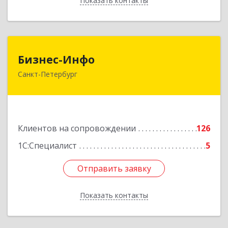
Показать контакты
Назад
Бизнес-Инфо
Бизнес-Инфо
Санкт-Петербург
191119, Санкт-Петербург г, Константина
Заслонова ул, дом № 7, литера А, пом.17-Н,
часть 3,4,5
Подробнее
Клиентов на сопровождении
126
1С:Специалист
5
Отправить заявку
Отправить заявку
Показать контакты
Назад