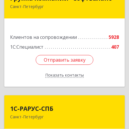
Санкт-Петербург
195112, Санкт-Петербург г, Заневский пр-кт,
дом № 30, корпус 2, литера А
Подробнее
Клиентов на сопровождении
5928
1С:Специалист
407
Отправить заявку
Отправить заявку
Показать контакты
Назад
1С-РАРУС-СПБ
1С-РАРУС-СПБ
Санкт-Петербург
197022, Санкт-Петербург г, вн.тер.г.
муниципальный округ Аптекарский остров,