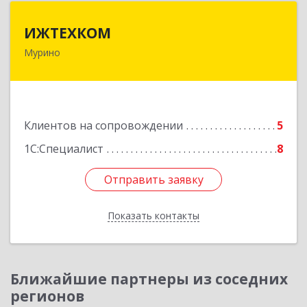
ИЖТЕХКОМ
ИЖТЕХКОМ
Мурино
188677, Ленинградская обл, Всеволожский р-н,
Мурино г, Воронцовский б-р, дом № 17, кв.339
Подробнее
Клиентов на сопровождении
5
1С:Специалист
8
Отправить заявку
Отправить заявку
Показать контакты
Назад
Ближайшие партнеры из соседних
регионов