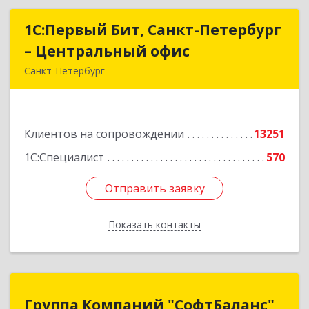
1С:Первый Бит, Санкт-Петербург
1С:Первый Бит, Санкт-Петербург
– Центральный офис
– Центральный офис
Санкт-Петербург
г.Санкт-Петербург, Невский проспект, 10
Подробнее
Клиентов на сопровождении
13251
1С:Специалист
570
Отправить заявку
Отправить заявку
Показать контакты
Назад
Группа Компаний "СофтБаланс"
Группа Компаний "СофтБаланс"