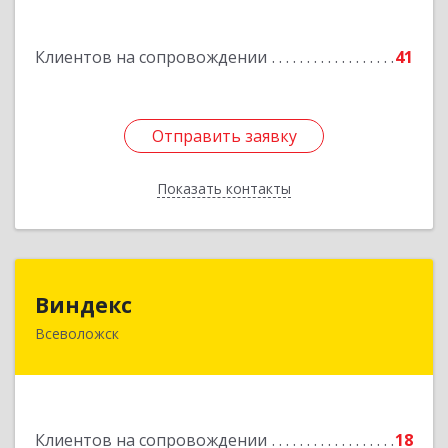
Подробнее
Клиентов на сопровождении
41
Отправить заявку
Отправить заявку
Показать контакты
Назад
Виндекс
Виндекс
Всеволожск
188643, Ленинградская обл, Всеволожский р-н,
Всеволожск г, Шинников ул, дом № 2, корпус 5,
оф.47
Подробнее
Клиентов на сопровождении
18