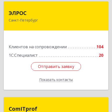
ЭЛРОС
ЭЛРОС
Санкт-Петербург
191024, Санкт-Петербург г, Тележная ул, дом №
22, кв.6
Подробнее
Клиентов на сопровождении
104
1С:Специалист
20
Отправить заявку
Отправить заявку
Показать контакты
Назад
ComITprof
ComITprof