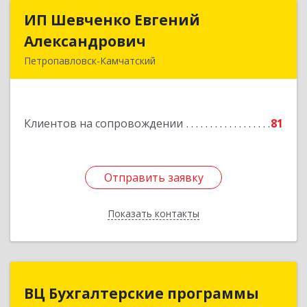
ИП Шевченко Евгений
ИП Шевченко Евгений
Александрович
Александрович
Петропавловск-Камчатский
683010, Камчатский край, Петропавловск-
Камчатский г, Капитана Драбкина ул, дом № 14,
кв.3
Клиентов на сопровождении
81
Подробнее
Отправить заявку
Отправить заявку
Показать контакты
Назад
ВЦ Бухгалтерские программы
ВЦ Бухгалтерские программы