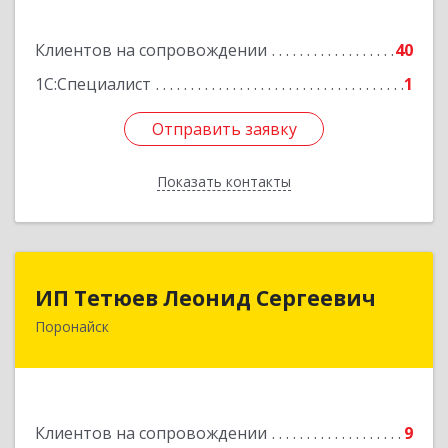
Подробнее
Клиентов на сопровождении
40
1С:Специалист
1
Отправить заявку
Отправить заявку
Показать контакты
Назад
ИП Тетюев Леонид Сергеевич
ИП Тетюев Леонид Сергеевич
Поронайск
694242, Сахалинская обл, Поронайск г, Фрунзе
ул, дом № 14, кв.51
Подробнее
Клиентов на сопровождении
9