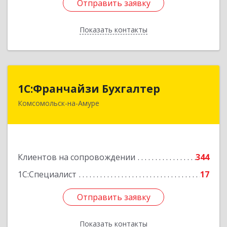
Отправить заявку
Отправить заявку
Показать контакты
Назад
1С:Франчайзи Бухгалтер
1С:Франчайзи Бухгалтер
Комсомольск-на-Амуре
681000, Хабаровский край, Комсомольск-на-
Амуре г, Красногвардейская ул, дом № 14,
оф.202
Подробнее
Клиентов на сопровождении
344
1С:Специалист
17
Отправить заявку
Отправить заявку
Показать контакты
Назад