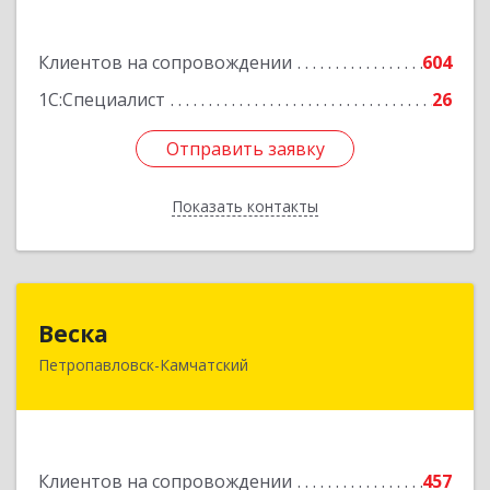
Подробнее
Клиентов на сопровождении
604
1С:Специалист
26
Отправить заявку
Отправить заявку
Показать контакты
Назад
Веска
Веска
Петропавловск-Камчатский
683031, Камчатский край, Петропавловск-
Камчатский г, Карла Маркса пр-кт, дом № 29/1,
оф.300
Подробнее
Клиентов на сопровождении
457