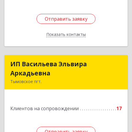
Отправить заявку
Отправить заявку
Показать контакты
Назад
ИП Васильева Эльвира
ИП Васильева Эльвира
Аркадьевна
Аркадьевна
Тымовское пгт.
694400, Сахалинская обл, Тымовский р-н,
Тымовское пгт, Красноармейская ул, дом № 34,
кв.9
Клиентов на сопровождении
17
Подробнее
Отправить заявку
Отправить заявку