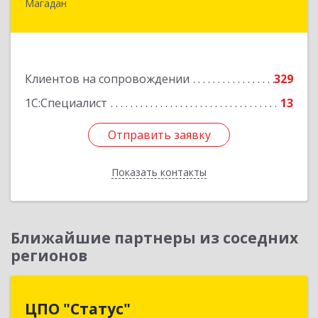
Магадан
685000, Магаданская обл, Магадан г, Полярная
ул, дом № 21А
Подробнее
Клиентов на сопровождении
329
1С:Специалист
13
Отправить заявку
Отправить заявку
Показать контакты
Назад
Ближайшие партнеры из соседних
регионов
ЦПО "Статус"
ЦПО "Статус"