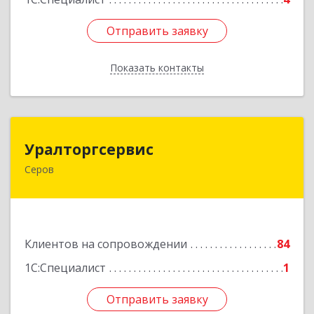
Отправить заявку
Отправить заявку
Показать контакты
Назад
Уралторгсервис
Уралторгсервис
Серов
624980, Свердловская обл, Серов г, Кирова ул,
дом № 2
Подробнее
Клиентов на сопровождении
84
1С:Специалист
1
Отправить заявку
Отправить заявку