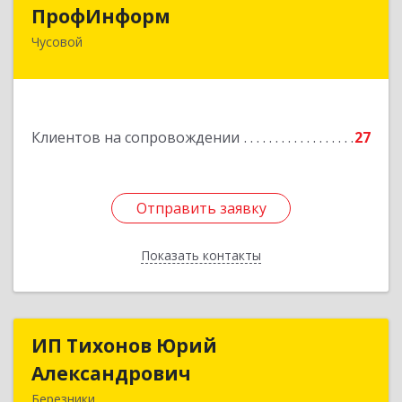
ПрофИнформ
ПрофИнформ
Чусовой
618204, Пермский край, г.о. Чусовской, Чусовой
г, Коммунистическая ул, дом № 8, оф.24
Подробнее
Клиентов на сопровождении
27
Отправить заявку
Отправить заявку
Показать контакты
Назад
ИП Тихонов Юрий
ИП Тихонов Юрий
Александрович
Александрович
Березники