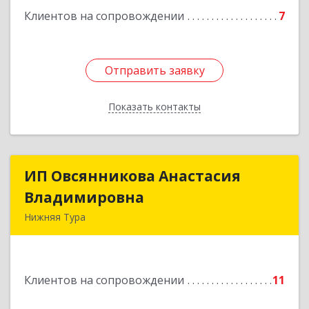
Клиентов на сопровождении
7
Отправить заявку
Отправить заявку
Показать контакты
Назад
ИП Овсянникова Анастасия
ИП Овсянникова Анастасия
Владимировна
Владимировна
Нижняя Тура
624222, Свердловская обл, Нижняя Тура г,
Машиностроителей ул, дом № 7, кв.30
Клиентов на сопровождении
11
Подробнее