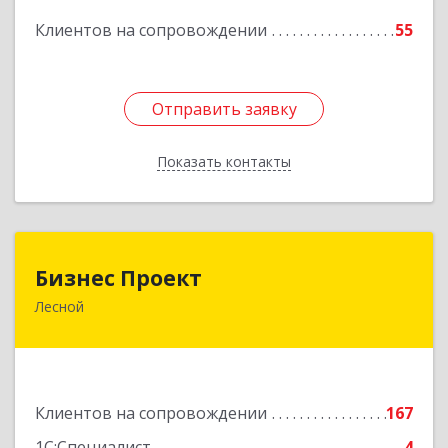
Подробнее
Клиентов на сопровождении
55
Отправить заявку
Отправить заявку
Показать контакты
Назад
Бизнес Проект
Бизнес Проект
Лесной
624200, Свердловская обл, Лесной г, Сиротина
ул, дом № 11
Подробнее
Клиентов на сопровождении
167
1С:Специалист
4