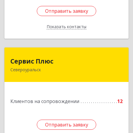
Отправить заявку
Отправить заявку
Показать контакты
Назад
Сервис Плюс
Сервис Плюс
Североуральск
624480, Свердловская обл, Североуральск г,
Ленина ул, дом № 10, кв.оф.1
Подробнее
Клиентов на сопровождении
12
Отправить заявку
Отправить заявку