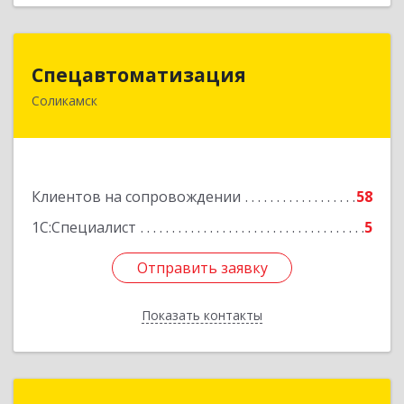
Спецавтоматизация
Спецавтоматизация
Соликамск
618547, Пермский край, Соликамск г,
Транспортная ул, дом № 4
Подробнее
Клиентов на сопровождении
58
1С:Специалист
5
Отправить заявку
Отправить заявку
Показать контакты
Назад