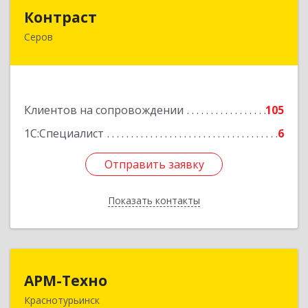
Контраст
Контраст
Серов
624993, Свердловская обл, Серов г, Ленина ул,
дом № 187
Подробнее
Клиентов на сопровождении
105
1С:Специалист
6
Отправить заявку
Отправить заявку
Показать контакты
Назад
АРМ-Техно
АРМ-Техно
Краснотурьинск
624447, Свердловская обл, Краснотурьинск г,