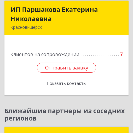
ИП Паршакова Екатерина
ИП Паршакова Екатерина
Николаевна
Николаевна
Красновишерск
618590, Пермский край, Красновишерск г,
Карла Маркса ул, дом № 27, кв.8
Клиентов на сопровождении
7
Подробнее
Отправить заявку
Отправить заявку
Показать контакты
Назад
Ближайшие партнеры из соседних
регионов