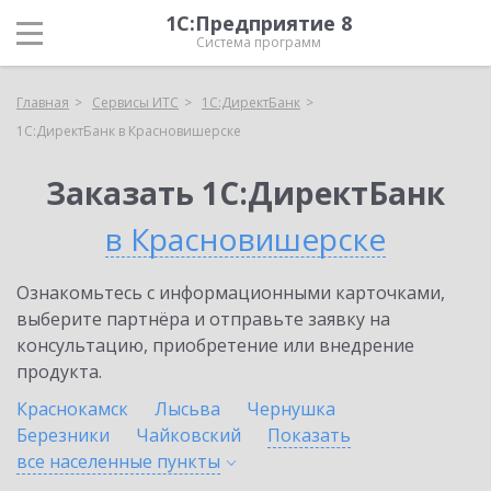
1С:Предприятие 8
Система программ
Главная
Сервисы ИТС
1С:ДиректБанк
1С:ДиректБанк в Красновишерске
Заказать 1С:ДиректБанк
в Красновишерске
Ознакомьтесь с информационными карточками,
выберите партнёра и отправьте заявку на
консультацию, приобретение или внедрение
продукта.
Краснокамск
Лысьва
Чернушка
Березники
Чайковский
Показать
все населенные
пункты