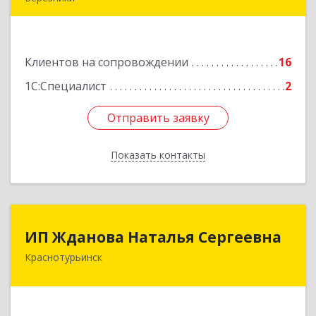
618400, Пермский край, Березники г, Карла
Маркса ул, дом № 48, оф.431
Клиентов на сопровождении
16
Подробнее
1С:Специалист
2
Отправить заявку
Отправить заявку
Показать контакты
Назад
ИП Жданова Наталья Сергеевна
ИП Жданова Наталья Сергеевна
Краснотурьинск
Подробнее