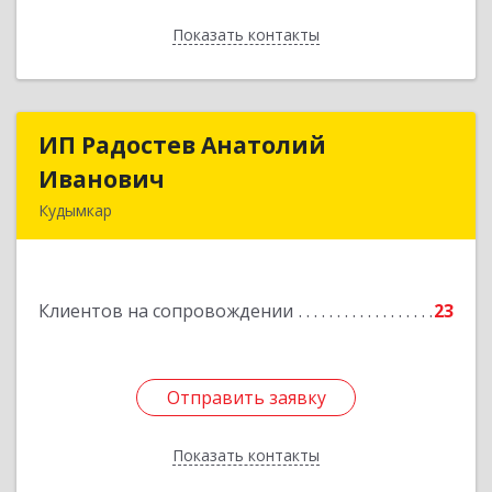
Показать контакты
Назад
ИП Радостев Анатолий
ИП Радостев Анатолий
Иванович
Иванович
Кудымкар
619000, Пермский край, Кудымкар г, Герцена
ул, дом № 52
Клиентов на сопровождении
23
Подробнее
Отправить заявку
Отправить заявку
Показать контакты
Назад